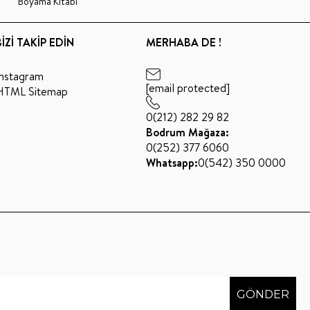
Boyama Kitabı
BİZİ TAKİP EDİN
MERHABA DE !
Instagram
[email protected]
HTML Sitemap
0(212) 282 29 82
Bodrum Mağaza:
0(252) 377 6060
Whatsapp:
0(542) 350 0000
GÖNDER