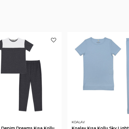
KOALAV
 Denim Dreams Kısa Kollu
Koalav Kısa Kollu Sky Ligh