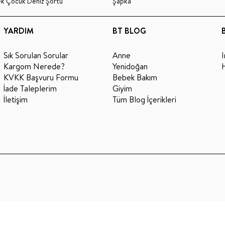
ek Çocuk Deniz Şortu
Şapka
YARDIM
BT BLOG
Sık Sorulan Sorular
Anne
Kargom Nerede?
Yenidoğan
KVKK Başvuru Formu
Bebek Bakım
İade Taleplerim
Giyim
İletişim
Tüm Blog İçerikleri