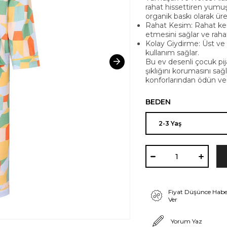
rahat hissettiren yum
organik baskı olarak üret
Rahat Kesim: Rahat k
etmesini sağlar ve raha
Kolay Giydirme: Üst ve a
kullanım sağlar.
Bu ev desenli çocuk p
şıklığını korumasını sağl
konforlarından ödün ve
BEDEN
Fiyat Düşünce Habe
Ver
Yorum Yaz