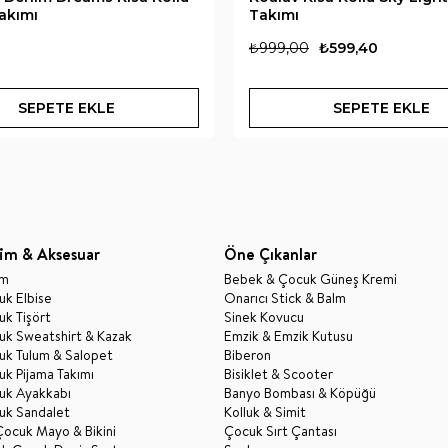
akımı
Takımı
₺999,00
₺599,40
SEPETE EKLE
SEPETE EKLE
im & Aksesuar
Öne Çıkanlar
im
Bebek & Çocuk Güneş Kremi
k Elbise
Onarıcı Stick & Balm
k Tişört
Sinek Kovucu
uk Sweatshirt & Kazak
Emzik & Emzik Kutusu
uk Tulum & Salopet
Biberon
k Pijama Takımı
Bisiklet & Scooter
uk Ayakkabı
Banyo Bombası & Köpüğü
uk Sandalet
Kolluk & Simit
Çocuk Mayo & Bikini
Çocuk Sırt Çantası