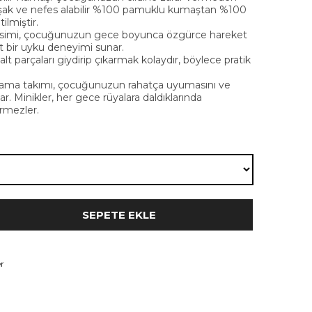
uşak ve nefes alabilir %100 pamuklu kumaştan %100
ilmiştir.
esimi, çocuğunuzun gece boyunca özgürce hareket
t bir uyku deneyimi sunar.
lt parçaları giydirip çıkarmak kolaydır, böylece pratik
ijama takımı, çocuğunuzun rahatça uyumasını ve
ar. Minikler, her gece rüyalara daldıklarında
rmezler.
r