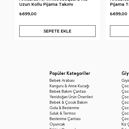
Uzun Kollu Pijama Takımı
Pijama T
₺699,00
₺699,00
SEPETE EKLE
Popüler Kategoriler
Giy
Bebek Arabası
Giy
Kanguru & Anne Kucağı
Çocu
Bebek Bakım Çantası
Çocu
Yenidoğan Ürün Önerileri
Çoc
Bebek & Çocuk Bakım
Çoc
Gıda & Beslenme
Çocu
Suluk & Termos
Çoc
Beslenme Çantası
Çoc
Oyuncak
Kız 