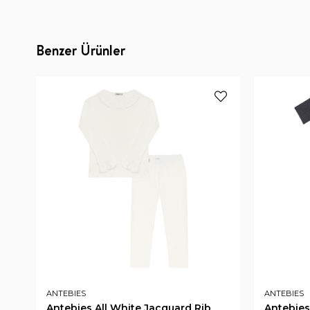
Benzer Ürünler
ANTEBIES
ANTEBIES
Antebies All White Jacquard Rib
Antebies