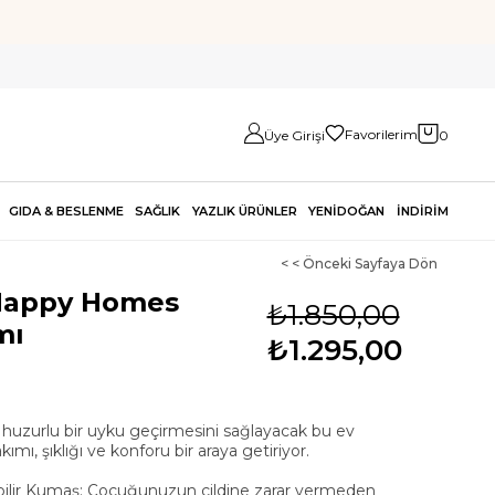
Favorilerim
Üye Girişi
0
GIDA & BESLENME
SAĞLIK
YAZLIK ÜRÜNLER
YENİDOĞAN
İNDİRİM
< < Önceki Sayfaya Dön
Happy Homes
₺1.850,00
mı
₺1.295,00
uzurlu bir uyku geçirmesini sağlayacak bu ev
ımı, şıklığı ve konforu bir araya getiriyor.
ilir Kumaş: Çocuğunuzun cildine zarar vermeden