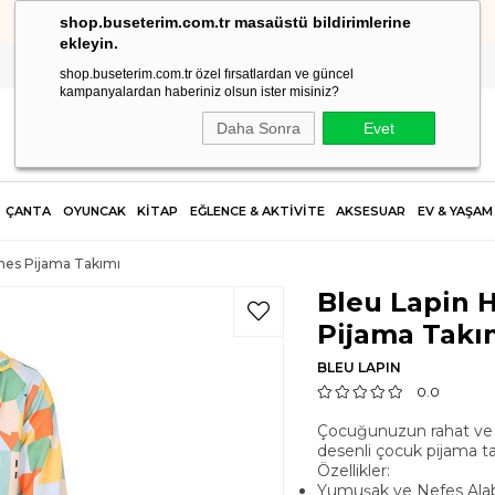
shop.buseterim.com.tr masaüstü bildirimlerine
HIZLI KARGO
ekleyin.
shop.buseterim.com.tr özel fırsatlardan ve güncel
kampanyalardan haberiniz olsun ister misiniz?
Daha Sonra
Evet
ÇANTA
OYUNCAK
KİTAP
EĞLENCE & AKTİVİTE
AKSESUAR
EV & YAŞAM
mes Pijama Takımı
Bleu Lapin 
Pijama Takı
BLEU LAPIN
0.0
Çocuğunuzun rahat ve h
desenli çocuk pijama tak
Özellikler:
Yumuşak ve Nefes Alab