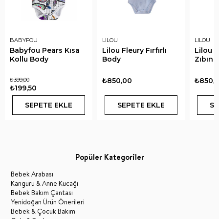
BABYFOU
LILOU
LILOU
Babyfou Pears Kısa
Lilou Fleury Fırfırlı
Lilou 
Kollu Body
Body
Zıbın
₺399,00
₺850,00
₺850,
₺199,50
SEPETE EKLE
SEPETE EKLE
SE
Popüler Kategoriler
Bebek Arabası
Kanguru & Anne Kucağı
Bebek Bakım Çantası
Yenidoğan Ürün Önerileri
Bebek & Çocuk Bakım