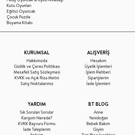
Kutu Oyunları
Eğitici Oyuncak
Çocuk Puzzle
Boyama Kitabı
KURUMSAL
ALIŞVERİŞ
Hakkımızda
Hesabım
Gizlilik ve Çerez Politikası
Üyelik İşlemleri
Mesafeli Satış Sözleşmesi
İşlem Rehberi
KVKK ve Açık Rıza Metni
Siparişlerim
Satış Noktalarımız
İade İşlemleri
YARDIM
BT BLOG
Sık Sorulan Sorular
Anne
Kargom Nerede?
Yenidoğan
KVKK Başvuru Formu
Bebek Bakım
İade Taleplerim
Giyim