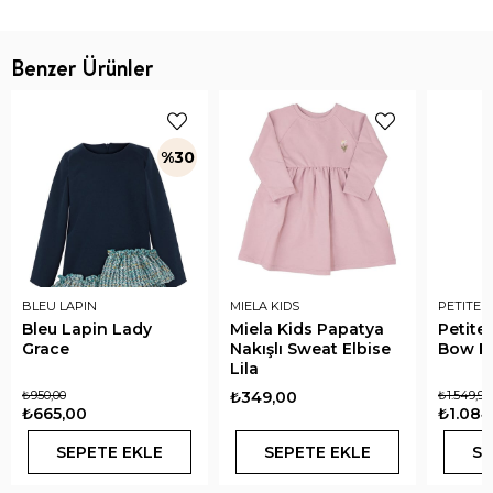
Benzer Ürünler
%30
BLEU LAPIN
MIELA KIDS
PETITE 
Bleu Lapin Lady
Miela Kids Papatya
Petite
Grace
Nakışlı Sweat Elbise
Bow El
Lila
₺950,00
₺349,00
₺1.549,90
₺665,00
₺1.084
SEPETE EKLE
SEPETE EKLE
SE