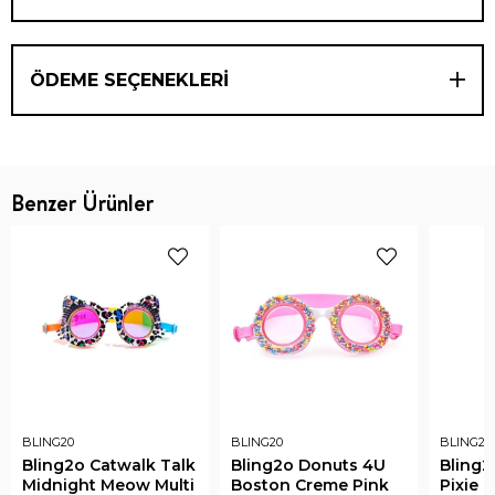
ÖDEME SEÇENEKLERI
Benzer Ürünler
BLING20
BLING20
BLING20
Bling2o Catwalk Talk
Bling2o Donuts 4U
Bling2
Midnight Meow Multi
Boston Creme Pink
Pixie 