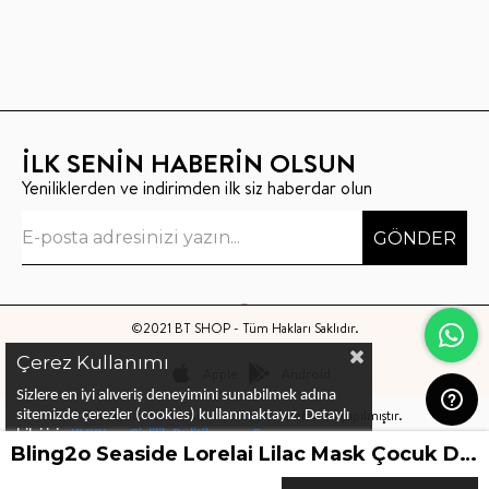
İLK SENİN HABERİN OLSUN
Yeniliklerden ve indirimden ilk siz haberdar olun
GÖNDER
©2021 BT SHOP - Tüm Hakları Saklıdır.
Çerez Kullanımı
Apple
Android
Sizlere en iyi alıveriş deneyimini sunabilmek adına
Bu sitenin kurulumu
Keyo Digital
tarafından yapılmıştır.
sitemizde çerezler (cookies) kullanmaktayız.
Detaylı
bilgi için
KVKK ve Gizlilik Politikası
ve
Çerez
Bling2o Seaside Lorelai Lilac Mask Çocuk Deniz Gözlüğü
Politika
ları
nı
inceleyebilirsiniz