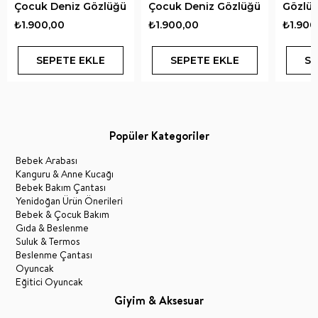
Çocuk Deniz Gözlüğü
Çocuk Deniz Gözlüğü
Gözlü
₺1.900,00
₺1.900,00
₺1.900
SEPETE EKLE
SEPETE EKLE
SE
Popüler Kategoriler
Bebek Arabası
Kanguru & Anne Kucağı
Bebek Bakım Çantası
Yenidoğan Ürün Önerileri
Bebek & Çocuk Bakım
Gıda & Beslenme
Suluk & Termos
Beslenme Çantası
Oyuncak
Eğitici Oyuncak
Giyim & Aksesuar