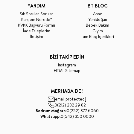
YARDIM
BT BLOG
Sık Sorulan Sorular
Anne
Kargom Nerede?
Yenidoğan
KVKK Başvuru Formu
Bebek Bakım
İade Taleplerim
Giyim
İletişim
Tüm Blog İçerikleri
BİZİ TAKİP EDİN
Instagram
HTML Sitemap
MERHABA DE !
[email protected]
0(212) 282 29 82
Bodrum Mağaza:
0(252) 377 6060
Whatsapp:
0(542) 350 0000