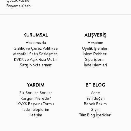
Çocuk Puzzle
Boyama Kitabı
KURUMSAL
ALIŞVERİŞ
Hakkımızda
Hesabım
Gizlilik ve Çerez Politikası
Üyelik İşlemleri
Mesafeli Satış Sözleşmesi
İşlem Rehberi
KVKK ve Açık Rıza Metni
Siparişlerim
Satış Noktalarımız
İade İşlemleri
YARDIM
BT BLOG
Sık Sorulan Sorular
Anne
Kargom Nerede?
Yenidoğan
KVKK Başvuru Formu
Bebek Bakım
İade Taleplerim
Giyim
İletişim
Tüm Blog İçerikleri