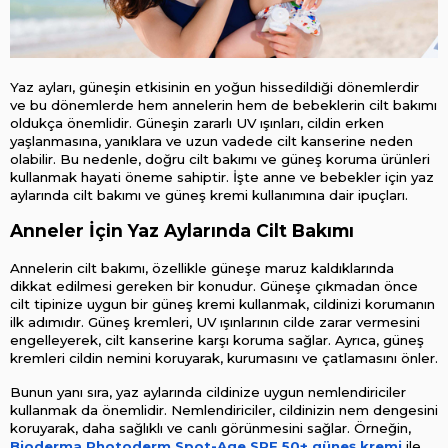
Yaz ayları, güneşin etkisinin en yoğun hissedildiği dönemlerdir 
ve bu dönemlerde hem annelerin hem de bebeklerin cilt bakımı 
oldukça önemlidir. Güneşin zararlı UV ışınları, cildin erken 
yaşlanmasına, yanıklara ve uzun vadede cilt kanserine neden 
olabilir. Bu nedenle, doğru cilt bakımı ve güneş koruma ürünleri 
kullanmak hayati öneme sahiptir. İşte anne ve bebekler için yaz 
aylarında cilt bakımı ve güneş kremi kullanımına dair ipuçları.
Anneler İçin Yaz Aylarında Cilt Bakımı
Annelerin cilt bakımı, özellikle güneşe maruz kaldıklarında 
dikkat edilmesi gereken bir konudur. Güneşe çıkmadan önce 
cilt tipinize uygun bir güneş kremi kullanmak, cildinizi korumanın 
ilk adımıdır. Güneş kremleri, UV ışınlarının cilde zarar vermesini 
engelleyerek, cilt kanserine karşı koruma sağlar. Ayrıca, güneş 
kremleri cildin nemini koruyarak, kurumasını ve çatlamasını önler.
Bunun yanı sıra, yaz aylarında cildinize uygun nemlendiriciler 
kullanmak da önemlidir. Nemlendiriciler, cildinizin nem dengesini 
koruyarak, daha sağlıklı ve canlı görünmesini sağlar. Örneğin, 
Bioderma Photoderm Spot-Age SPF 50+ güneş kremi
 ile 