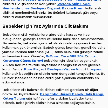
cildinizi UV ışınlarından koruyabilir, 
Weleda Skin Food 
Nemlendirici ve Besleyici Organik Bakım Kremi
 kullanarak 
cildinizi nemlendirebilirsiniz. Bu ürünleri kullanarak gün boyu 
cildinizi korumanız mümkündür.
Bebekler İçin Yaz Aylarında Cilt Bakımı
Bebeklerin cildi, yetişkinlere göre daha hassas ve ince 
olduğundan, güneşin zararlı etkilerine karşı daha savunmasızdır. 
Bu nedenle, bebekler için özel olarak üretilmiş güneş kremleri 
kullanmak çok önemlidir. Bebek güneş kremleri, genellikle daha 
yüksek koruma faktörüne (SPF) sahip olup, cildi güneşin zararlı 
ışınlarından korur. Örneğin, 
B-Good Care SPF 50+ Çocuk 
Koruyucu Güneş Spreyi
 bebekler için ideal bir seçenektir. 
Yüksek koruma faktörü sayesinde bebeğinizin cildini güvenle 
korur. Ayrıca, 
Pure Project Besleyici Yüz ve Vücut Losyonu
kullanarak bebeğinizin cildinin nem dengesini koruyabilirsiniz. Bu 
ürünler, bebeklerin hassas cildini yaz aylarında korumanın en 
etkili yollarıdır.
Bebeklerin cilt bakımında dikkat edilmesi gereken bir diğer 
nokta ise, kıyafetlerdir. 
Baby Joko Unisex Bebek Haki Rengi 
Keten Tulum
 gibi hafif ve nefes alabilen kıyafetler tercih 
ederek, bebeğinizin cildinin hava almasını sağlayabilirsiniz.