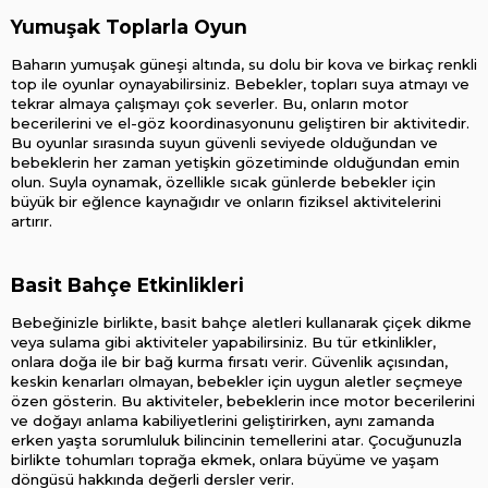
Yumuşak Toplarla Oyun
Baharın yumuşak güneşi altında, su dolu bir kova ve birkaç renkli 
top ile oyunlar oynayabilirsiniz. Bebekler, topları suya atmayı ve 
tekrar almaya çalışmayı çok severler. Bu, onların motor 
becerilerini ve el-göz koordinasyonunu geliştiren bir aktivitedir. 
Bu oyunlar sırasında suyun güvenli seviyede olduğundan ve 
bebeklerin her zaman yetişkin gözetiminde olduğundan emin 
olun. Suyla oynamak, özellikle sıcak günlerde bebekler için 
büyük bir eğlence kaynağıdır ve onların fiziksel aktivitelerini 
artırır.
Basit Bahçe Etkinlikleri
Bebeğinizle birlikte, basit bahçe aletleri kullanarak çiçek dikme 
veya sulama gibi aktiviteler yapabilirsiniz. Bu tür etkinlikler, 
onlara doğa ile bir bağ kurma fırsatı verir. Güvenlik açısından, 
keskin kenarları olmayan, bebekler için uygun aletler seçmeye 
özen gösterin. Bu aktiviteler, bebeklerin ince motor becerilerini 
ve doğayı anlama kabiliyetlerini geliştirirken, aynı zamanda 
erken yaşta sorumluluk bilincinin temellerini atar. Çocuğunuzla 
birlikte tohumları toprağa ekmek, onlara büyüme ve yaşam 
döngüsü hakkında değerli dersler verir.