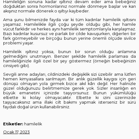
Hamileliğin sonuna kadar ışıltınız devam eder ama bebeğiniz
doğduktan sonra hormonlarınız normale dönmeye başlar ve kan
akışınız normale dönerek o ışıltıyı kaybeder.
Ama şunu bilmenizde fayda var ki tüm kadınlar hamilelik ışıltısını
yaşamaz. Hamilelikle ilgili çoğu şeyde olduğu gibi, her hamile
vücut farklıdır ve herkes aynı hamilelik semptomlarıyla karşılaşmaz.
Bazı kadınlar kusursuz ve parlak bir cilde kavuşurken, diğerleri bir
fark görmeyebilir ve birçoğu bunun yerine önemli ölçüde sivilce
problemi yaşar.
Hamilelik ışıltınız yoksa, bunun bir sorun olduğu anlamına
gelmediğini unutmayın. Benzer şekilde hamilelik parlaması da
hamileliğinizle ilgili özel bir şey göstermez (örneğin bebeğinizin
cinsiyeti gibi).
Sevgili anne adayları, cildinizdeki değişiklik sizi üzebilir ama lütfen
hemen kimyasallara sarılmayın. Bir anlık güzellik kaygısı için geri
dönüşü olmayan yola girmek bizce akıl kârı değil. Her halinizle
güzel olduğunuzu belirtmemize gerek yok. Sizler insanlığın en
büyük emanetini içinizde taşıyorsunuz. Bunun yükümlülüğü
elbette ki kolay olmayacaktır. Elbette ki izini üzerinizde
taşıyacaksınız ama illaki cilt bakımı yapmak isterseniz bir sürü
faydalı doğal ürün kullanabilirsiniz.
Etiketler:
hamilelik
Ocak 17, 2023