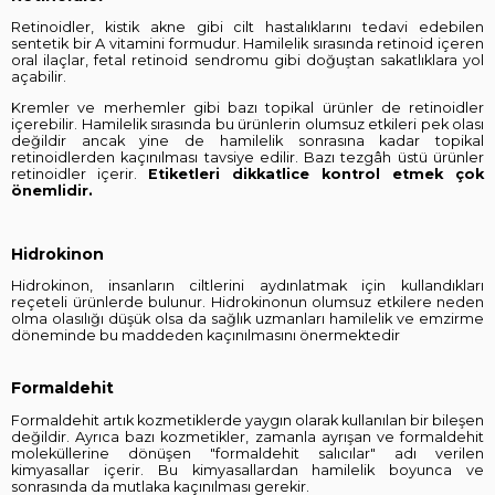
Retinoidler, kistik akne gibi cilt hastalıklarını tedavi edebilen
sentetik bir A vitamini formudur. Hamilelik sırasında retinoid içeren
oral ilaçlar, fetal retinoid sendromu gibi doğuştan sakatlıklara yol
açabilir.
Kremler ve merhemler gibi bazı topikal ürünler de retinoidler
içerebilir. Hamilelik sırasında bu ürünlerin olumsuz etkileri pek olası
değildir ancak yine de hamilelik sonrasına kadar topikal
retinoidlerden kaçınılması tavsiye edilir. Bazı tezgâh üstü ürünler
retinoidler içerir.
Etiketleri dikkatlice kontrol etmek çok
önemlidir.
Hidrokinon
Hidrokinon, insanların ciltlerini aydınlatmak için kullandıkları
reçeteli ürünlerde bulunur. Hidrokinonun olumsuz etkilere neden
olma olasılığı düşük olsa da sağlık uzmanları hamilelik ve emzirme
döneminde bu maddeden kaçınılmasını önermektedir
Formaldehit
Formaldehit artık kozmetiklerde yaygın olarak kullanılan bir bileşen
değildir. Ayrıca bazı kozmetikler, zamanla ayrışan ve formaldehit
moleküllerine dönüşen "formaldehit salıcılar" adı verilen
kimyasallar içerir. Bu kimyasallardan hamilelik boyunca ve
sonrasında da mutlaka kaçınılması gerekir.