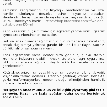
gerekir.
Karnınızın zenginleştirici bir fizyolojik nemlendiriciye ve özel
hamile külotlarıyla desteklenmesine ihtiyacınız olacaktır.
Nemlendiriciler aynı zamanda kaşıntıyı azaltmaya yardımcı olur. Şu
ürünü inceleyebilirsiniz;
https://shop.buseterim.com.tr/weleda-
catlak-kremi-150-ml
Karın kaslarınızı güçlü tutmak için egzersiz yapmalısınız. Egzersiz
ayrıca stres inkontinansını da azaltır.
Terli ve sıcak hissedeceğiniz için vücudunuzu temiz tutmalısınız,
ancak duş almayı yalnızca günde bir kez ile sınırlayın. Saçınızı
günlük hafif bir şampuanla yıkayın.
Kötü egzamanız varsa doktorunuza görünün, çünkü steroid
kremlere ihtiyacınız olabilir. Ancak steroidler aşırı uygulanırsa
cildinizi inceltebileceğinden düşük etkili bir reçete verilmesi
gerekecektir.
Kötü akne, eritromisin veya klindamisin losyonları gibi antibiyotik
losyonlarla tedavi edilebilir. Tretinoin (Retin-A) kremini bebekte
çoklu malformasyonlara neden olduğu bilindiğinden hamilelik
döneminde kullanmayınız.
Her şeyden önce mutlu olun ve iki kişilik yiyormuş gibi fazla
yemeyin. Kazanılan fazla yağdan daha sonra kurtulmak
zor olabilir.