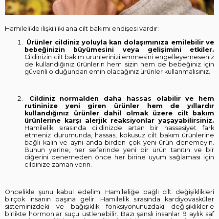
Hamilelikle ilişkili iki ana cilt bakımı endişesi vardır:
Ürünler cildiniz yoluyla kan dolaşımınıza emilebilir ve
bebeğinizin büyümesini veya gelişimini etkiler.
Cildinizin cilt bakım ürünlerinizi emmesini engelleyemeseniz
de kullandığınız ürünlerin hem sizin hem de bebeğiniz için
güvenli olduğundan emin olacağınız ürünler kullanmalısınız.
Cildiniz normalden daha hassas olabilir ve hem
rutininize yeni giren ürünler hem de yıllardır
kullandığınız ürünler dahil olmak üzere cilt bakım
ürünlerine karşı alerjik reaksiyonlar yaşayabilirsiniz.
Hamilelik sırasında cildinizde artan bir hassasiyet fark
etmeniz durumunda, hassas, kokusuz cilt bakım ürünlerine
bağlı kalın ve aynı anda birden çok yeni ürün denemeyin.
Bunun yerine, her seferinde yeni bir ürün tanıtın ve bir
diğerini denemeden önce her birine uyum sağlaması için
cildinize zaman verin.
Öncelikle şunu kabul edelim: Hamileliğe bağlı cilt değişiklikleri
birçok insanın başına gelir. Hamilelik sırasında kardiyovasküler
sisteminizdeki ve bağışıklık fonksiyonunuzdaki değişikliklerle
birlikte hormonlar suçu üstlenebilir. Bazı şanslı insanlar 9 aylık saf