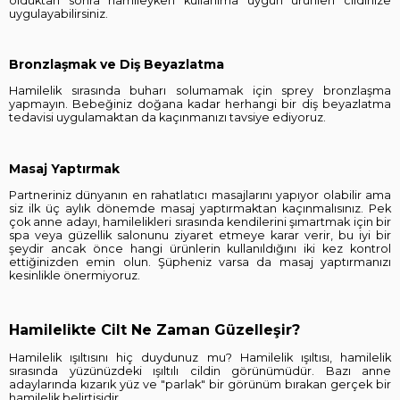
olduktan sonra hamileyken kullanıma uygun ürünleri cildinize
uygulayabilirsiniz.
Bronzlaşmak ve Diş Beyazlatma
Hamilelik sırasında buharı solumamak için sprey bronzlaşma
yapmayın. Bebeğiniz doğana kadar herhangi bir diş beyazlatma
tedavisi uygulamaktan da kaçınmanızı tavsiye ediyoruz.
Masaj Yaptırmak
Partneriniz dünyanın en rahatlatıcı masajlarını yapıyor olabilir ama
siz ilk üç aylık dönemde masaj yaptırmaktan kaçınmalısınız. Pek
çok anne adayı, hamilelikleri sırasında kendilerini şımartmak için bir
spa veya güzellik salonunu ziyaret etmeye karar verir, bu iyi bir
şeydir ancak önce hangi ürünlerin kullanıldığını iki kez kontrol
ettiğinizden emin olun. Şüpheniz varsa da masaj yaptırmanızı
kesinlikle önermiyoruz.
Hamilelikte Cilt Ne Zaman Güzelleşir?
Hamilelik ışıltısını hiç duydunuz mu? Hamilelik ışıltısı, hamilelik
sırasında yüzünüzdeki ışıltılı cildin görünümüdür. Bazı anne
adaylarında kızarık yüz ve "parlak" bir görünüm bırakan gerçek bir
hamilelik belirtisidir.