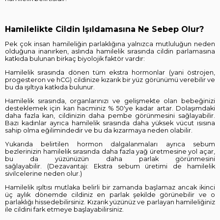
Hamilelikte Cildin Işıldamasına Ne Sebep Olur?
Pek çok insan hamileliğin parlaklığına yalnızca mutluluğun neden
olduğuna inanırken, aslında hamilelik sırasında cildin parlamasına
katkıda bulunan birkaç biyolojik faktör vardır:
Hamilelik sırasında dönen tüm ekstra hormonlar (yani östrojen,
progesteron ve hCG) cildinize kızarık bir yüz görünümü verebilir ve
bu da ışıltıya katkıda bulunur.
Hamilelik sırasında, organlarınızı ve gelişmekte olan bebeğinizi
desteklemek için kan hacminiz % 50'ye kadar artar. Dolaşımdaki
daha fazla kan, cildinizin daha pembe görünmesini sağlayabilir.
Bazı kadınlar ayrıca hamilelik sırasında daha yüksek vücut ısısına
sahip olma eğilimindedir ve bu da kızarmaya neden olabilir.
Yukarıda belirtilen hormon dalgalanmaları ayrıca sebum
bezlerinizin hamilelik sırasında daha fazla yağ üretmesine yol açar,
bu da yüzünüzün daha parlak görünmesini
sağlayabilir. (Dezavantajı: Ekstra sebum üretimi de hamilelik
sivilcelerine neden olur.)
Hamilelik ışıltısı mutlaka belirli bir zamanda başlamaz ancak ikinci
üç aylık dönemde cildiniz en parlak şekilde görünebilir ve o
parlaklığı hissedebilirsiniz. Kızarık yüzünüz ve parlayan hamileliğiniz
ile cildini fark etmeye başlayabilirsiniz.