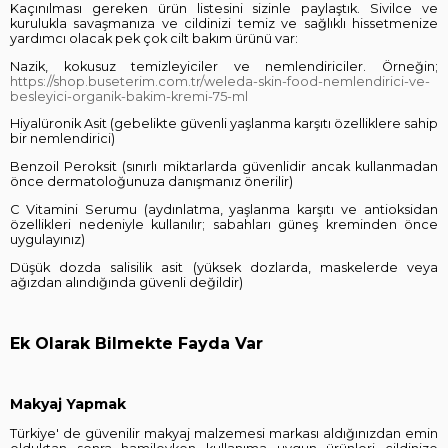
Kaçınılması gereken ürün listesini sizinle paylaştık. Sivilce ve
kurulukla savaşmanıza ve cildinizi temiz ve sağlıklı hissetmenize
yardımcı olacak pek çok cilt bakım ürünü var:
Nazik, kokusuz temizleyiciler ve nemlendiriciler. Örneğin;
https://shop.buseterim.com.tr/weleda-skin-food-nemlendirici-ve-
besleyici-organik-bakim-kremi-75-ml
Hiyalüronik Asit (gebelikte güvenli yaşlanma karşıtı özelliklere sahip
bir nemlendirici)
Benzoil Peroksit (sınırlı miktarlarda güvenlidir ancak kullanmadan
önce dermatoloğunuza danışmanız önerilir)
C Vitamini Serumu (aydınlatma, yaşlanma karşıtı ve antioksidan
özellikleri nedeniyle kullanılır; sabahları güneş kreminden önce
uygulayınız)
Düşük dozda salisilik asit (yüksek dozlarda, maskelerde veya
ağızdan alındığında güvenli değildir)
Ek Olarak Bilmekte Fayda Var
Makyaj Yapmak
Türkiye' de güvenilir makyaj malzemesi markası aldığınızdan emin