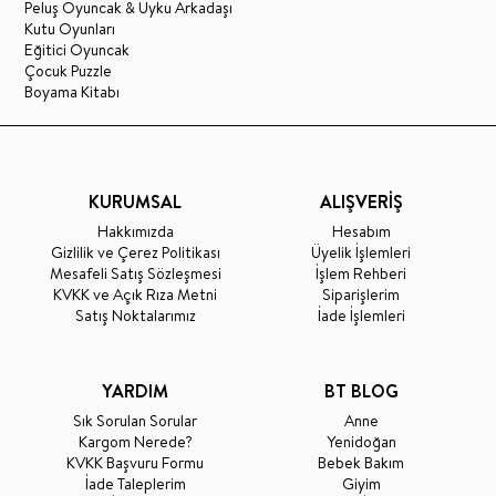
Peluş Oyuncak & Uyku Arkadaşı
Kutu Oyunları
Eğitici Oyuncak
Çocuk Puzzle
Boyama Kitabı
KURUMSAL
ALIŞVERİŞ
Hakkımızda
Hesabım
Gizlilik ve Çerez Politikası
Üyelik İşlemleri
Mesafeli Satış Sözleşmesi
İşlem Rehberi
KVKK ve Açık Rıza Metni
Siparişlerim
Satış Noktalarımız
İade İşlemleri
YARDIM
BT BLOG
Sık Sorulan Sorular
Anne
Kargom Nerede?
Yenidoğan
KVKK Başvuru Formu
Bebek Bakım
İade Taleplerim
Giyim