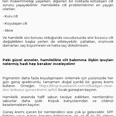
ten mükemmelliği yaşarken, diğerleri bir noktada kötüleşen cilt
sorunu yaşayabilirler. Hamilelikte cilt problemlerinin en yaygın
olanları;
- Kuru cilt
- Koyulaşan cilt
- Akne
Ve hamilelik söz konusu olduğunda vücudunuzda sinir bozucu cilt
değişiklikleri başka yerleri de etkileyebilir; çatlakları, örümcek
damarları, saç büyümesini ve hatta saç dökülmesini…
Peki güzel anneler, hamilelikte cilt bakımına ilişkin ipuçları
nelermiş hadi hep beraber inceleyelim!
Pigmentin daha fazla koyulaşmasını önlemek için yüzünüzde her
gün geniş spektrumlu, tamamen doğal içerikli bir güneş kremi
kullanın. Örneğin;
https://shop.buseterim.com.tr/badger-clear-
zinc-kokusuz-gunes-kremi-spf40
Sıcak güneşten kaçının.
Hamilelik sırasında hafif sabun tavsiye edilirken, nemlendirici
sabunlar daha iyidir. Köpük banyolarından ve cildinizi
keselemekten kaçının.
Güneş kremi içeren bir nemlendirici size çok iyi gelecektir. SPF
faktörü veya güneş koruma faktörünün en az 15 ila 20 olması