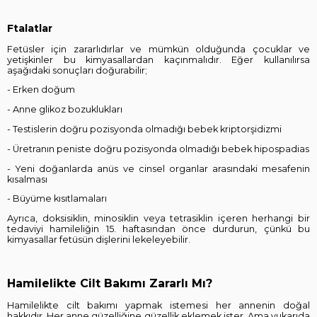
Ftalatlar
Fetüsler için zararlıdırlar ve mümkün olduğunda çocuklar ve
yetişkinler bu kimyasallardan kaçınmalıdır. Eğer kullanılırsa
aşağıdaki sonuçları doğurabilir;
- Erken doğum
- Anne glikoz bozuklukları
- Testislerin doğru pozisyonda olmadığı bebek kriptorşidizmi
- Üretranın peniste doğru pozisyonda olmadığı bebek hipospadias
- Yeni doğanlarda anüs ve cinsel organlar arasındaki mesafenin
kısalması
- Büyüme kısıtlamaları
Ayrıca, doksisiklin, minosiklin veya tetrasiklin içeren herhangi bir
tedaviyi hamileliğin 15. haftasından önce durdurun, çünkü bu
kimyasallar fetüsün dişlerini lekeleyebilir.
Hamilelikte Cilt Bakımı Zararlı Mı?
Hamilelikte cilt bakımı yapmak istemesi her annenin doğal
hakkıdır. Her anne güzelliğine güzellik eklemek ister. Ama yukarıda