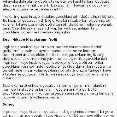
Hikayelerdeki olay örgüsünü takip etmek, karakterlerin duygusal
durumlarını anlamak ve farklı bakış açılarını kavramak, çocukların
eleştirel düşünme becerilerini artırır.
İlkokul İngilizce hikaye kitapları, çocuklara dilin doğal akışını öğretir.
Bu kitaplar, çocukların dil bilgisi kurallarını ezberlemek yerine, bu
kuralları hikaye içerisinde doğal bir şekilde öğrenmelerine olanak
tanır. Özellikle tekrarlayan dil yapıları ve basit anlatım tarzı,
çocukların öğrenme sürecini kolaylaştırır.
Sesli Hikaye Kitaplarının Rolü
İngilizce çocuk hikaye kitapları, sadece okuma becerilerini
geliştirmekle kalmaz, aynı zamanda dinleme ve konuşma
becerilerini de destekler.
Sesli kitaplar
, çocukların İngilizce'yi
doğru telaffuz etmelerine yardımcı olur. Özellikle çocuklar için
İngilizce hikaye kitabı okuyan ebeveynler veya öğretmenler,
çocukların yeni kelimeleri doğru bir şekilde duymalarını sağlar ve
bu kelimeleri nasıl kullanacaklarını öğretir. İngilizce Türkçe hikaye
kitapları ise çocukların iki dili aynı anda duyarak dil öğrenimlerini
hızlandırır.
Sesli okuma etkinlikleri, çocukların hem dil gelişimini hızlandırır
hem de İngilizce'yi anlamalarını güçlendirir. Ayrıca, bu tür
aktiviteler çocukların konuşma becerilerini pekiştirir ve onları daha
özgüvenli birer dil kullanıcısı yapar.
Sonuç
İngilizce hikaye kitapları
, çocukların dil gelişiminde önemli bir yere
sahiptir. İngilizce çocuk hikaye kitapları, dil öğrenmeyi eğlenceli ve