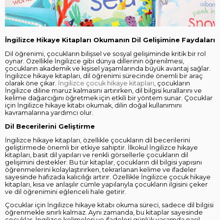
İngilizce Hikaye Kitapları Okumanın Dil Gelişimine Faydaları
Dil öğrenimi, çocukların bilişsel ve sosyal gelişiminde kritik bir rol
oynar. Özellikle İngilizce gibi dünya dillerinin öğrenilmesi,
çocukların akademik ve kişisel yaşamlarında büyük avantaj sağlar.
İngilizce hikaye kitapları, dil öğrenimi sürecinde önemli bir araç
olarak öne çıkar.
İngilizce çocuk hikaye kitapları
, çocukların
İngilizce diline maruz kalmasını artırırken, dil bilgisi kurallarını ve
kelime dağarcığını öğretmek için etkili bir yöntem sunar. Çocuklar
için İngilizce hikaye kitabı okumak, dilin doğal kullanımını
kavramalarına yardımcı olur.
Dil Becerilerini Geliştirme
İngilizce hikaye kitapları, özellikle çocukların dil becerilerini
geliştirmede önemli bir etkiye sahiptir. İlkokul İngilizce hikaye
kitapları, basit dil yapıları ve renkli görsellerle çocukların dil
gelişimini destekler. Bu tür kitaplar, çocukların dil bilgisi yapısını
öğrenmelerini kolaylaştırırken, tekrarlanan kelime ve ifadeler
sayesinde hafızada kalıcılığı artırır. Özellikle İngilizce çocuk hikaye
kitapları, kısa ve anlaşılır cümle yapılarıyla çocukların ilgisini çeker
ve dil öğrenimini eğlenceli hale getirir.
Çocuklar için İngilizce hikaye kitabı okuma süreci, sadece dil bilgisi
öğrenmekle sınırlı kalmaz. Aynı zamanda, bu kitaplar sayesinde
çocuklar, İngilizce kelimeleri ve ifadeleri günlük yaşamda nasıl