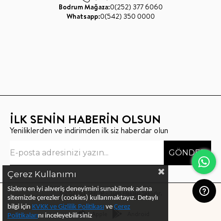
Bodrum Mağaza:
0(252) 377 6060
Whatsapp:
0(542) 350 0000
İLK SENİN HABERİN OLSUN
Yeniliklerden ve indirimden ilk siz haberdar olun
GÖNDER
Çerez Kullanımı
Sizlere en iyi alıveriş deneyimini sunabilmek adına
©2021 BT SHOP - Tüm Hakları Saklıdır.
sitemizde çerezler (cookies) kullanmaktayız.
Detaylı
bilgi için
KVKK ve Gizlilik Politikası
ve
Çerez
Apple
Android
Politika
ları
nı
inceleyebilirsiniz