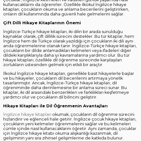
kullanacaklarını da öğrenirler. Özellikle ilkokul İngilizce hikaye
kitapları, çocukların okuma ve anlama becerilerini geliştirirken,
onların dil kullanımında daha güvenli hale gelmelerini sağlar.
Çift Dilli Hikaye Kitaplarının Önemi
İngilizce-Türkçe hikaye kitapları, iki dilin bir arada sunulduğu
kaynaklar olarak, çift dillilik sürecini destekler. Bu tür kitaplar, hem
İngilizce hem de Türkçe olarak yazıldığı için çocukların iki dili aynı
anda öğrenmelerine olanak tanır. İngilizce-Türkçe hikaye kitapları,
çocukların bir dilde anlamadıkları kelimeleri veya ifadeleri diğer
dildeki karşılıklarıyla daha iyi kavramalarına yardımcı olur. Bu tür
hikaye kitapları, özellikle dil öğrenme sürecinde karşılaşılan
zorlukların üstesinden gelmek için etkili bir araçtır.
İlkokul İngilizce hikaye kitapları, genellikle basit hikayelerle başlar
ve bu hikayeler, çocukların dil becerilerini artırmaya yönelik
tasarlanmıştır. Ancak, İngilizce-Türkçe hikaye kitapları, dil
öğreniminde daha derinlemesine bir anlama süreci sunar. Bu
kitaplar, iki dil arasındaki benzerlikleri ve farklılıkları keşfetmeye
yardımcı olur ve çocukların dil bilincini geliştirir.
Hikaye Kitapları ile Dil Öğrenmenin Avantajları
İngilizce hikaye kitapları
okumak, çocukların dil öğrenme sürecini
hızlandırır ve eğlenceli hale getirir. İngilizce çocuk hikaye kitapları,
çocukların yeni kelimeler öğrenmelerini sağlar ve bu kelimeleri
cümle içinde nasıl kullanacaklarını öğretir. Aynı zamanda, çocuklar
için İngilizce hikaye kitabı okuma alışkanlığı kazanmak, dil
gelişiminin yanı sıra zihinsel gelişimlerine de katkıda bulunur.