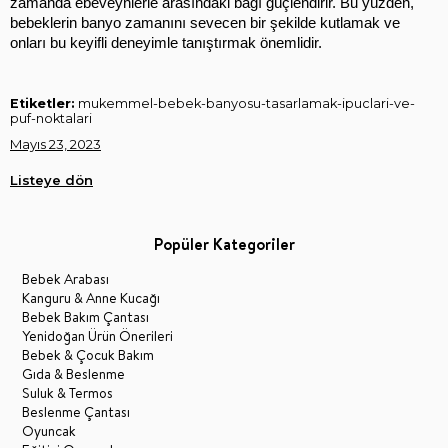
zamanda ebeveynlerle arasındaki bağı güçlendirir. Bu yüzden, 
bebeklerin banyo zamanını sevecen bir şekilde kutlamak ve 
onları bu keyifli deneyimle tanıştırmak önemlidir.
Etiketler:
mukemmel-bebek-banyosu-tasarlamak-ipuclari-ve-
puf-noktalari
Mayıs 23, 2023
Listeye dön
Popüler Kategoriler
Bebek Arabası
Kanguru & Anne Kucağı
Bebek Bakım Çantası
Yenidoğan Ürün Önerileri
Bebek & Çocuk Bakım
Gıda & Beslenme
Suluk & Termos
Beslenme Çantası
Oyuncak