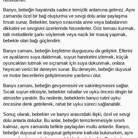
Banyo, bebeğin hayatında sadece temizlik anlamına gelmez. Aynı 
zamanda özel bir bağ oluşturma ve sevgi dolu anlar paylaşma 
fırsatı sunar. Bebekler, banyo sırasında anne veya babalarının 
dikkatini ve sevgisini üzerlerinde hissederler. Göz teması kurmak, 
tatlı melodilerle şarkı söylemek veya nazik bir masaj yapmak, 
bebekle olan bağı güçlendirir.
Banyo zamanı, bebeğin keşfetme duygusunu da geliştirir. Ellerini 
ve ayaklarını suya daldırmak, suyun hareketini izlemek, küçük 
oyuncakları tutmak ve sıçramak için suya dokunmak, onlara 
heyecan verici bir deneyim sunar. Bu deneyim, bebeğin duyusal 
ve motor becerilerini geliştirmesine yardımcı olur.
Banyo zamanı, bebeğin gevşemesini ve sakinleşmesini sağlar. 
Sıcak suyun etkisiyle, bebekler rahatlar ve uyku öncesi dingin bir 
atmosfer yaratılır. Bu nedenle, bebeklerin banyo rutini uyku 
öncesine denk getirilerek, rahat bir uyku süreci sağlanabilir.
Sonuç olarak, bebekler ve banyo arasındaki ilişki, özel ve sevgi 
dolu anlarla doludur. Bu anlar, bebeğin temizlenmesiyle sınırlı 
kalmaz, aynı zamanda birlikte paylaşılan mutlu anlardır. Banyo, 
bebeğin duyusal ve duygusal gelişimine katkıda bulunurken, aynı 