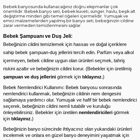
Bebek banyosunda kullanacağınız doğru ekipmanlar çok
önemlidir. Bebek banyo seti, bebek küveti, sünger, havlu, beşik alt
değiştirme minderi gibi temel öğeleri içermelidir. Yumuşak ve
emici malzemelerden yapılmış bir banyo seti, bebeğinizin cildine
zarar vermeden temizlenmesini sağlar.
Bebek Şampuanı ve Duş Jeli: 
Bebeğinizin cildini temizlemek için hassas ve doğal içeriklere 
sahip bebek şampuan-duş jellerini tercih edin. Parfüm veya alkol 
içermeyen, bebek cildine uygun olan ürünleri seçmek, tahriş 
riskini azaltır ve bebeğinizin cildini korur. (Bebekler için üretilmiş 
şampuan ve duş jellerini
 görmek için 
tıklayınız.
)
Bebek Nemlendirici Kullanımı: Bebek banyosu sonrasında 
nemlendirici kullanmak, bebeğinizin cildinin nem dengesini 
sağlamaya yardımcı olur. Yumuşak ve hafif bir bebek nemlendirici 
seçerek, bebeğinizin cildini nemli tutabilir ve kuruluğu 
önleyebilirsiniz. Bebekler için üretilen 
nemlendiricileri
 görmek 
için 
tıklayınız.
)
Bebeğinizin banyo sürecinde ihtiyacınız olan yukarıdaki ürünleri 
incelemek ve onlara en güzel banyo deneyimini yaşatmak için 