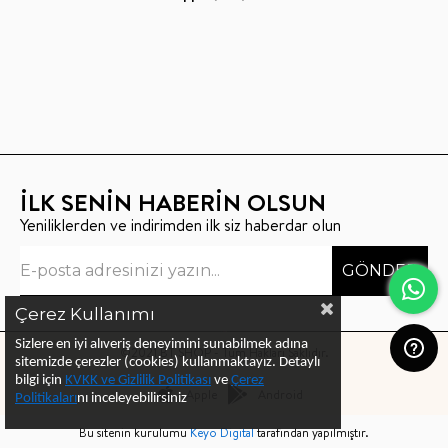
İLK SENİN HABERİN OLSUN
Yeniliklerden ve indirimden ilk siz haberdar olun
GÖNDER
Çerez Kullanımı
Sizlere en iyi alıveriş deneyimini sunabilmek adına
©2021 BT SHOP - Tüm Hakları Saklıdır.
sitemizde çerezler (cookies) kullanmaktayız.
Detaylı
bilgi için
KVKK ve Gizlilik Politikası
ve
Çerez
Apple
Android
Politika
ları
nı
inceleyebilirsiniz
Bu sitenin kurulumu
Keyo Digital
tarafından yapılmıştır.