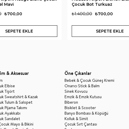
el Mavi
Çocuk Bot Turkuaz
0
₺700,00
₺1.400,00
₺700,00
SEPETE EKLE
SEPETE EKLE
im & Aksesuar
Öne Çıkanlar
im
Bebek & Çocuk Güneş Kremi
k Elbise
Onarıcı Stick & Balm
k Tişört
Sinek Kovucu
uk Sweatshirt & Kazak
Emzik & Emzik Kutusu
uk Tulum & Salopet
Biberon
k Pijama Takımı
Bisiklet & Scooter
uk Ayakkabı
Banyo Bombası & Köpüğü
uk Sandalet
Kolluk & Simit
Çocuk Mayo & Bikini
Çocuk Sırt Çantası