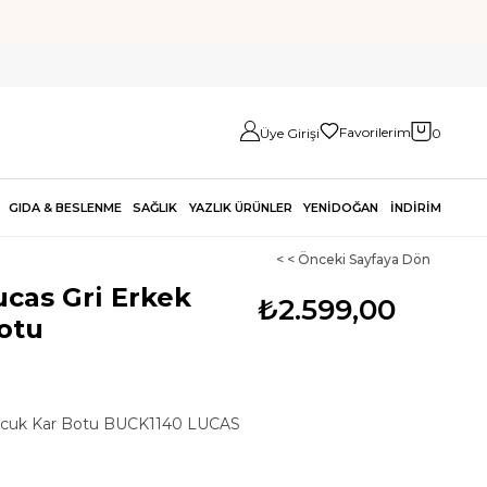
Favorilerim
Üye Girişi
0
GIDA & BESLENME
SAĞLIK
YAZLIK ÜRÜNLER
YENİDOĞAN
İNDİRİM
< < Önceki Sayfaya Dön
cas Gri Erkek
₺2.599,00
otu
ocuk Kar Botu BUCK1140 LUCAS