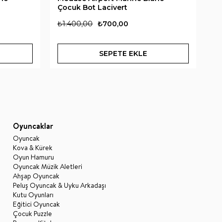
Çocuk Bot Lacivert
Ço
₺1.400,00
₺700,00
₺1
SEPETE EKLE
Oyuncaklar
Oyuncak
Kova & Kürek
Oyun Hamuru
Oyuncak Müzik Aletleri
Ahşap Oyuncak
Peluş Oyuncak & Uyku Arkadaşı
Kutu Oyunları
Eğitici Oyuncak
Çocuk Puzzle