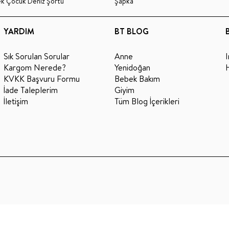
ek Çocuk Deniz Şortu
Şapka
YARDIM
BT BLOG
Sık Sorulan Sorular
Anne
Kargom Nerede?
Yenidoğan
KVKK Başvuru Formu
Bebek Bakım
İade Taleplerim
Giyim
İletişim
Tüm Blog İçerikleri