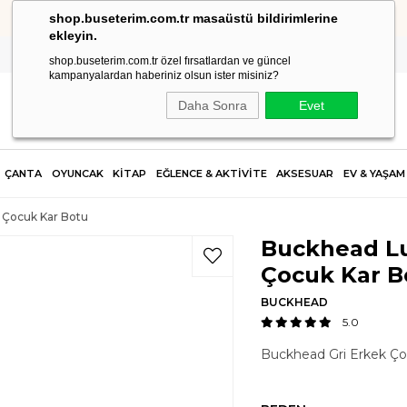
shop.buseterim.com.tr masaüstü bildirimlerine
undefined
ekleyin.
shop.buseterim.com.tr özel fırsatlardan ve güncel
kampanyalardan haberiniz olsun ister misiniz?
Daha Sonra
Evet
ÇANTA
OYUNCAK
KİTAP
EĞLENCE & AKTİVİTE
AKSESUAR
EV & YAŞAM
 Çocuk Kar Botu
Buckhead Lu
Çocuk Kar B
BUCKHEAD
5.0
Buckhead Gri Erkek Ç