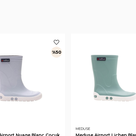
%50
MEDUSE
irport Nuage Blanc Çocuk
Meduse Airport Lichen Bl