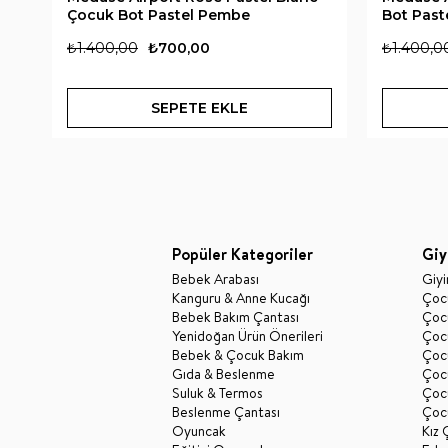
Çocuk Bot Pastel Pembe
Bot Past
₺1.400,00
₺700,00
₺1.400,0
SEPETE EKLE
Popüler Kategoriler
Giy
Bebek Arabası
Giy
Kanguru & Anne Kucağı
Çocu
Bebek Bakım Çantası
Çocu
Yenidoğan Ürün Önerileri
Çoc
Bebek & Çocuk Bakım
Çoc
Gıda & Beslenme
Çocu
Suluk & Termos
Çoc
Beslenme Çantası
Çoc
Oyuncak
Kız 