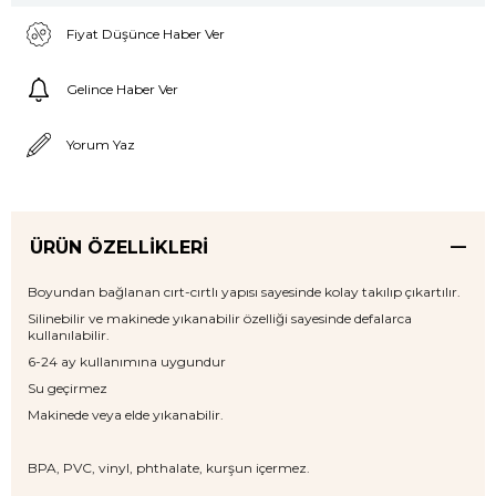
Fiyat Düşünce Haber Ver
Gelince Haber Ver
Yorum Yaz
ÜRÜN ÖZELLIKLERI
Boyundan bağlanan cırt-cırtlı yapısı sayesinde kolay takılıp çıkartılır.
Silinebilir ve makinede yıkanabilir özelliği sayesinde defalarca
kullanılabilir.
6-24 ay kullanımına uygundur
Su geçirmez
Makinede veya elde yıkanabilir.
BPA, PVC, vinyl, phthalate, kurşun içermez.