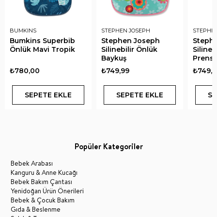
BUMKINS
STEPHEN JOSEPH
STEPHE
Bumkins Superbib
Stephen Joseph
Steph
Önlük Mavi Tropik
Silinebilir Önlük
Silineb
Baykuş
Prens
₺780,00
₺749,99
₺749,9
SEPETE EKLE
SEPETE EKLE
SE
Popüler Kategoriler
Bebek Arabası
Kanguru & Anne Kucağı
Bebek Bakım Çantası
Yenidoğan Ürün Önerileri
Bebek & Çocuk Bakım
Gıda & Beslenme