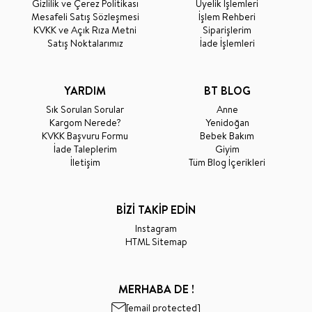
Gizlilik ve Çerez Politikası
Üyelik İşlemleri
Mesafeli Satış Sözleşmesi
İşlem Rehberi
KVKK ve Açık Rıza Metni
Siparişlerim
Satış Noktalarımız
İade İşlemleri
YARDIM
BT BLOG
Sık Sorulan Sorular
Anne
Kargom Nerede?
Yenidoğan
KVKK Başvuru Formu
Bebek Bakım
İade Taleplerim
Giyim
İletişim
Tüm Blog İçerikleri
BİZİ TAKİP EDİN
Instagram
HTML Sitemap
MERHABA DE !
[email protected]