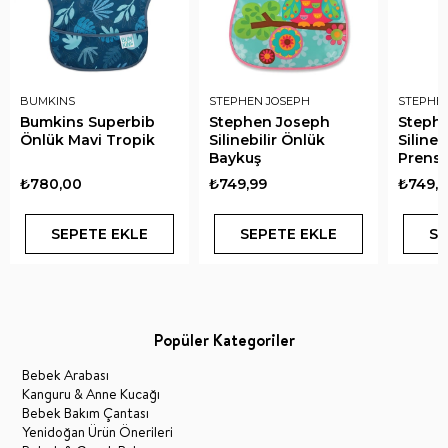
BUMKINS
STEPHEN JOSEPH
STEPHE
Bumkins Superbib
Stephen Joseph
Steph
Önlük Mavi Tropik
Silinebilir Önlük
Silineb
Baykuş
Prens
₺780,00
₺749,99
₺749,9
SEPETE EKLE
SEPETE EKLE
SE
Popüler Kategoriler
Bebek Arabası
Kanguru & Anne Kucağı
Bebek Bakım Çantası
Yenidoğan Ürün Önerileri