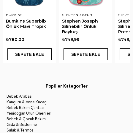
BUMKINS
STEPHEN JOSEPH
STEPHE
Bumkins Superbib
Stephen Joseph
Steph
Önlük Mavi Tropik
Silinebilir Önlük
Silineb
Baykuş
Prens
₺780,00
₺749,99
₺749,9
SEPETE EKLE
SEPETE EKLE
SE
Popüler Kategoriler
Bebek Arabası
Kanguru & Anne Kucağı
Bebek Bakım Çantası
Yenidoğan Ürün Önerileri
Bebek & Çocuk Bakım
Gıda & Beslenme
Suluk & Termos