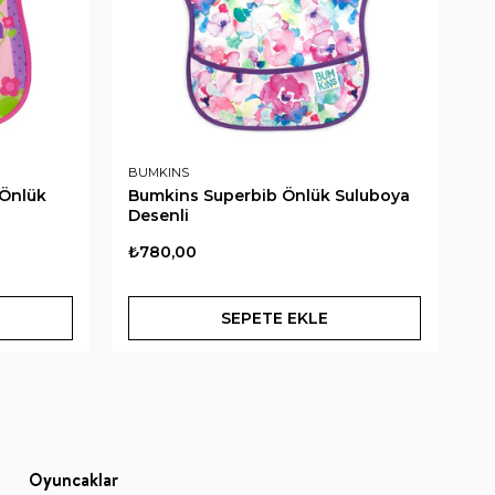
BUMKINS
CH
 Önlük
Bumkins Superbib Önlük Suluboya
C
Desenli
He
₺780,00
₺1
SEPETE EKLE
Oyuncaklar