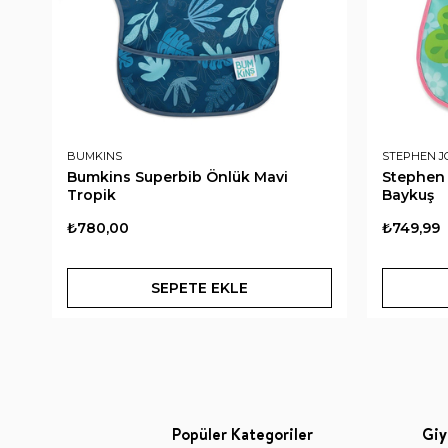
BUMKINS
STEPHEN J
Bumkins Superbib Önlük Mavi
Stephen 
Tropik
Baykuş
₺780,00
₺749,99
SEPETE EKLE
Popüler Kategoriler
Giy