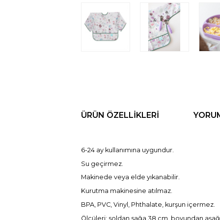
ÜRÜN ÖZELLIKLERI
YORU
6-24 ay kullanımına uygundur.
Su geçirmez.
Makinede veya elde yıkanabilir.
Kurutma makinesine atılmaz.
BPA, PVC, Vinyl, Phthalate, kurşun içermez.
Ölçüleri: soldan sağa 38 cm, boyundan aşağı