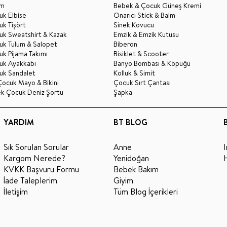
im
Bebek & Çocuk Güneş Kremi
k Elbise
Onarıcı Stick & Balm
k Tişört
Sinek Kovucu
uk Sweatshirt & Kazak
Emzik & Emzik Kutusu
uk Tulum & Salopet
Biberon
k Pijama Takımı
Bisiklet & Scooter
uk Ayakkabı
Banyo Bombası & Köpüğü
uk Sandalet
Kolluk & Simit
Çocuk Mayo & Bikini
Çocuk Sırt Çantası
ek Çocuk Deniz Şortu
Şapka
YARDIM
BT BLOG
Sık Sorulan Sorular
Anne
Kargom Nerede?
Yenidoğan
KVKK Başvuru Formu
Bebek Bakım
İade Taleplerim
Giyim
İletişim
Tüm Blog İçerikleri