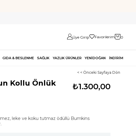
Favorilerim
Üye Girişi
0
GIDA & BESLENME
SAĞLIK
YAZLIK ÜRÜNLER
YENİDOĞAN
İNDİRİM
< < Önceki Sayfaya Dön
n Kollu Önlük
₺1.300,00
eçirmez, leke ve koku tutmaz ödüllü Bumkins
.