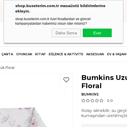
shop.buseterim.com.tr masaüstü bildirimlerine
HIZLI KARGO
ekleyin.
shop.buseterim.com.tr özel fırsatlardan ve güncel
kampanyalardan haberiniz olsun ister misiniz?
Daha Sonra
Evet
ÇANTA
OYUNCAK
KİTAP
EĞLENCE & AKTİVİTE
AKSESUAR
EV & YAŞAM
ük Floral
Bumkins Uzu
Floral
BUMKINS
0.0
Kolay silinebilir, su g
kumaşından üretilmiştir