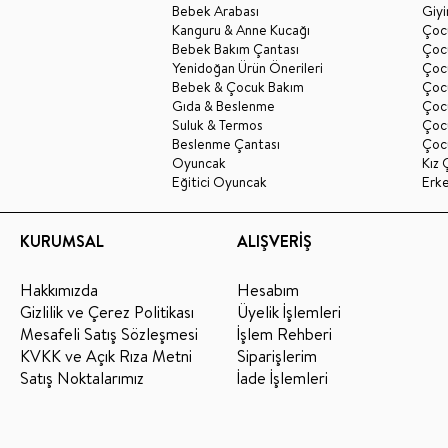
Bebek Arabası
Giy
Kanguru & Anne Kucağı
Çocu
Bebek Bakım Çantası
Çocu
Yenidoğan Ürün Önerileri
Çoc
Bebek & Çocuk Bakım
Çoc
Gıda & Beslenme
Çocu
Suluk & Termos
Çoc
Beslenme Çantası
Çoc
Oyuncak
Kız 
Eğitici Oyuncak
Erk
KURUMSAL
ALIŞVERİŞ
Hakkımızda
Hesabım
Gizlilik ve Çerez Politikası
Üyelik İşlemleri
Mesafeli Satış Sözleşmesi
İşlem Rehberi
KVKK ve Açık Rıza Metni
Siparişlerim
Satış Noktalarımız
İade İşlemleri