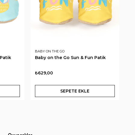
BABY ON THE GO
BA
Patik
Baby on the Go Sun & Fun Patik
Ba
₺629,00
₺6
SEPETE EKLE
Oyuncaklar