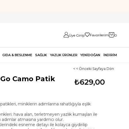
Favorilerim
Üye Girişi
0
GIDA & BESLENME
SAĞLIK
YAZLIK ÜRÜNLER
YENİDOĞAN
İNDİRİM
< < Önceki Sayfaya Dön
 Go Camo Patik
₺629,00
ikleri, miniklerin adımlarına rahatlığıyla eşlik
nkleri; hava alan, terletmeyen yazlık kumaşları ile
u adımlar atmasına yardımcı olur.
lerindeki esneme detayı ile kolayca giydirilip