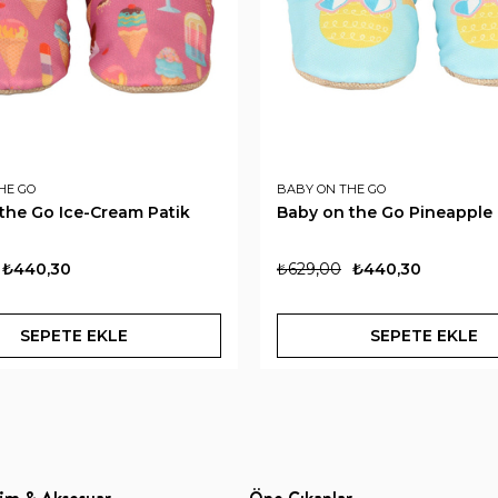
HE GO
BABY ON THE GO
the Go Ice-Cream Patik
Baby on the Go Pineapple 
₺440,30
₺629,00
₺440,30
SEPETE EKLE
SEPETE EKLE
im & Aksesuar
Öne Çıkanlar