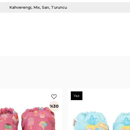
Kahverengi
Mix
Sarı
Turuncu
Yaz
%30