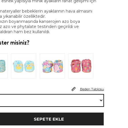
e esnek yapısıyla minik ayakların rahat gelişimi için
materyaller bebeklerin ayaklarının hava almasını
ıkanabilir özelliktedir.
ızın boyanmasında kanserojen azo boya
z azo ve phytalate testinden geçirildi ve
dıran ham bez kullanıldı.
ter misiniz?
Beden Tablosu