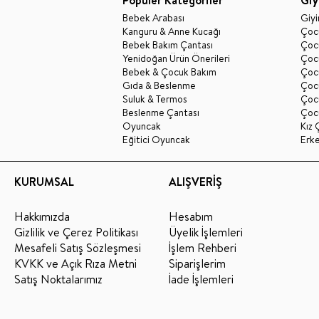
Bebek Arabası
Giy
Kanguru & Anne Kucağı
Çocu
Bebek Bakım Çantası
Çocu
Yenidoğan Ürün Önerileri
Çoc
Bebek & Çocuk Bakım
Çoc
Gıda & Beslenme
Çocu
Suluk & Termos
Çoc
Beslenme Çantası
Çoc
Oyuncak
Kız 
Eğitici Oyuncak
Erk
KURUMSAL
ALIŞVERİŞ
Hakkımızda
Hesabım
Gizlilik ve Çerez Politikası
Üyelik İşlemleri
Mesafeli Satış Sözleşmesi
İşlem Rehberi
KVKK ve Açık Rıza Metni
Siparişlerim
Satış Noktalarımız
İade İşlemleri