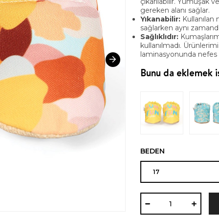
çıkarılabilir. Yumuşak v
gereken alanı sağlar.
Yıkanabilir:
Kullanılan 
sağlarken aynı zamanda y
Sağlıklıdır:
Kumaşlarım
kullanılmadı. Ürünlerimi
laminasyonunda nefes al
Bunu da eklemek is
BEDEN