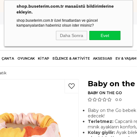
shop.buseterim.com.tr masaüstü bildirimlerine
YENİ ÜYELİKLERDE %10 İNDİRİM FIRSATI "NEW10"
ekleyin.
shop.buseterim.com.tr özel fırsatlardan ve güncel
kampanyalardan haberiniz olsun ister misiniz?
Daha Sonra
Evet
ÇANTA
OYUNCAK
KİTAP
EĞLENCE & AKTİVİTE
AKSESUAR
EV & YAŞAM
atik
Baby on the
BABY ON THE GO
0.0
Baby on the Go bebek pat
edecek!
Terletmez:
Capcanlı re
minik ayakların konforl
Kolay giyilir:
Ayak bilek