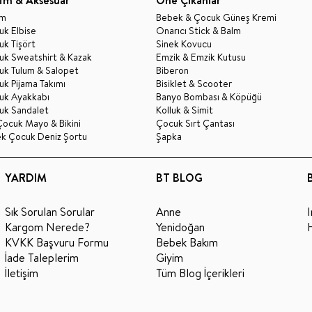
im
Bebek & Çocuk Güneş Kremi
k Elbise
Onarıcı Stick & Balm
k Tişört
Sinek Kovucu
uk Sweatshirt & Kazak
Emzik & Emzik Kutusu
uk Tulum & Salopet
Biberon
k Pijama Takımı
Bisiklet & Scooter
uk Ayakkabı
Banyo Bombası & Köpüğü
uk Sandalet
Kolluk & Simit
Çocuk Mayo & Bikini
Çocuk Sırt Çantası
ek Çocuk Deniz Şortu
Şapka
YARDIM
BT BLOG
Sık Sorulan Sorular
Anne
Kargom Nerede?
Yenidoğan
KVKK Başvuru Formu
Bebek Bakım
İade Taleplerim
Giyim
İletişim
Tüm Blog İçerikleri