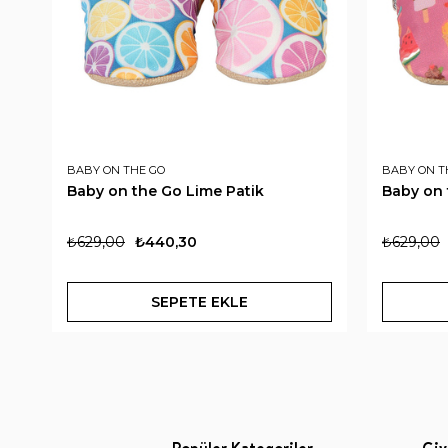
BABY ON THE GO
BABY ON T
Baby on the Go Lime Patik
Baby on 
₺629,00
₺440,30
₺629,00
SEPETE EKLE
Popüler Kategoriler
Giy