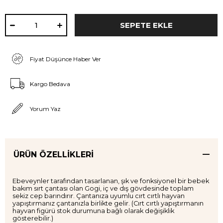
Fiyat Düşünce Haber Ver
Kargo Bedava
Yorum Yaz
ÜRÜN ÖZELLIKLERI
Ebeveynler tarafından tasarlanan, şık ve fonksiyonel bir bebek
bakım sırt çantası olan Gogi, iç ve dış gövdesinde toplam
sekiz cep barındırır. Çantanıza uyumlu cırt cırtlı hayvan
yapıştırmanız çantanızla birlikte gelir. (Cırt cırtlı yapıştırmanın
hayvan figürü stok durumuna bağlı olarak değişiklik
gösterebilir.)