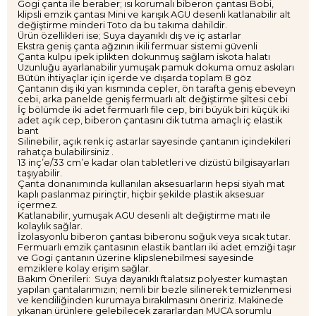
Gogi çanta ile beraber; ısı korumalı biberon çantası Bobi,
klipsli emzik çantası Mini ve karışık AGU desenli katlanabilir alt
değiştirme minderi Toto da bu takıma dahildir.
Ürün özellikleri ise; Suya dayanıklı dış ve iç astarlar
Ekstra geniş çanta ağzının ikili fermuar sistemi güvenli
Çanta kulpu ipek iplikten dokunmuş sağlam iskota halatı
Uzunluğu ayarlanabilir yumuşak pamuk dokuma omuz askıları
Bütün ihtiyaçlar için içerde ve dışarda toplam 8 göz
Çantanın dış iki yan kısmında cepler, ön tarafta geniş ebeveyn
cebi, arka panelde geniş fermuarlı alt değiştirme şiltesi cebi
İç bölümde iki adet fermuarlı file cep, biri büyük biri küçük iki
adet açık cep, biberon çantasını dik tutma amaçlı iç elastik
bant
Silinebilir, açık renk iç astarlar sayesinde çantanın içindekileri
rahatça bulabilirsiniz .
13 inç’e/33 cm’e kadar olan tabletleri ve dizüstü bilgisayarları
taşıyabilir.
Çanta donanımında kullanılan aksesuarların hepsi siyah mat
kaplı paslanmaz pirinçtir, hiçbir şekilde plastik aksesuar
içermez.
Katlanabilir, yumuşak AGU desenli alt değiştirme matı ile
kolaylık sağlar.
İzolasyonlu biberon çantası biberonu soğuk veya sıcak tutar.
Fermuarlı emzik çantasının elastik bantları iki adet emziği taşır
ve Gogi çantanın üzerine klipslenebilmesi sayesinde
emziklere kolay erişim sağlar.
Bakım Önerileri: Suya dayanıklı ftalatsız polyester kumaştan
yapılan çantalarımızın; nemli bir bezle silinerek temizlenmesi
ve kendiliğinden kurumaya bırakılmasını öneririz. Makinede
yıkanan ürünlere gelebilecek zararlardan MUCA sorumlu