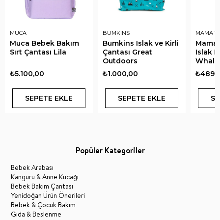
MUCA
BUMKINS
MAMA Y
Muca Bebek Bakım
Bumkins Islak ve Kirli
Mama 
Sırt Çantası Lila
Çantası Great
Islak K
Outdoors
Whale
Balina
₺5.100,00
₺1.000,00
₺489,
SEPETE EKLE
SEPETE EKLE
SE
Popüler Kategoriler
Bebek Arabası
Kanguru & Anne Kucağı
Bebek Bakım Çantası
Yenidoğan Ürün Önerileri
Bebek & Çocuk Bakım
Gıda & Beslenme