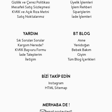
Gizlilik ve Çerez Politikası
Üyelik İşlemleri
Mesafeli Satış Sözleşmesi
İşlem Rehberi
KVKK ve Açık Rıza Metni
Siparişlerim
Satış Noktalarımız
İade İşlemleri
YARDIM
BT BLOG
Sık Sorulan Sorular
Anne
Kargom Nerede?
Yenidoğan
KVKK Başvuru Formu
Bebek Bakım
İade Taleplerim
Giyim
İletişim
Tüm Blog İçerikleri
BİZİ TAKİP EDİN
Instagram
HTML Sitemap
MERHABA DE !
[email protected]