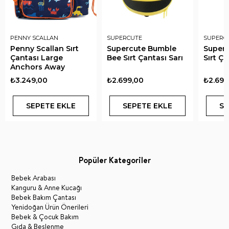
PENNY SCALLAN
SUPERCUTE
SUPERC
Penny Scallan Sırt
Supercute Bumble
Superc
Çantası Large
Bee Sırt Çantası Sarı
Sırt Ç
Anchors Away
₺3.249,00
₺2.699,00
₺2.699
SEPETE EKLE
SEPETE EKLE
SE
Popüler Kategoriler
Bebek Arabası
Kanguru & Anne Kucağı
Bebek Bakım Çantası
Yenidoğan Ürün Önerileri
Bebek & Çocuk Bakım
Gıda & Beslenme