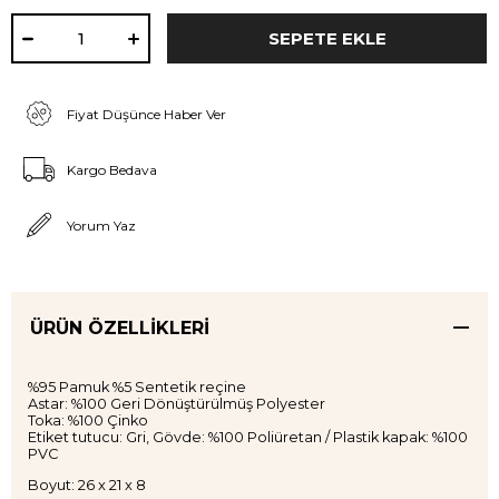
Fiyat Düşünce Haber Ver
Kargo Bedava
Yorum Yaz
ÜRÜN ÖZELLIKLERI
%95 Pamuk %5 Sentetik reçine
Astar: %100 Geri Dönüştürülmüş Polyester
Toka: %100 Çinko
Etiket tutucu: Gri, Gövde: %100 Poliüretan / Plastik kapak: %100
PVC
Boyut: 26 x 21 x 8