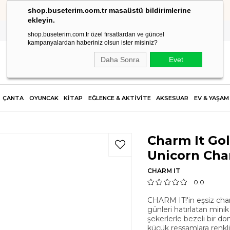
shop.buseterim.com.tr masaüstü bildirimlerine
HIZLI KARGO
ekleyin.
shop.buseterim.com.tr özel fırsatlardan ve güncel
kampanyalardan haberiniz olsun ister misiniz?
Daha Sonra
Evet
ÇANTA
OYUNCAK
KİTAP
EĞLENCE & AKTİVİTE
AKSESUAR
EV & YAŞAM
Charm It Gol
Unicorn Ch
CHARM IT
0.0
CHARM IT!'in eşsiz char
günleri hatırlatan minik 
şekerlerle bezeli bir do
küçük ressamlara renkli 