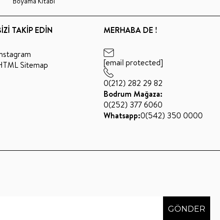
Boyama Kitabı
BİZİ TAKİP EDİN
MERHABA DE !
Instagram
[email protected]
HTML Sitemap
0(212) 282 29 82
Bodrum Mağaza:
0(252) 377 6060
Whatsapp:
0(542) 350 0000
GÖNDER