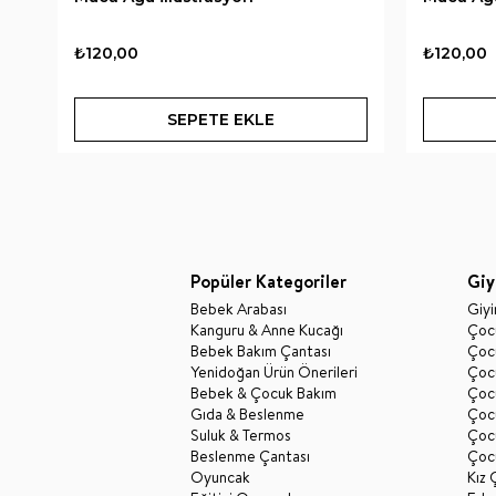
₺120,00
₺120,00
SEPETE EKLE
Popüler Kategoriler
Giy
Bebek Arabası
Giy
Kanguru & Anne Kucağı
Çocu
Bebek Bakım Çantası
Çocu
Yenidoğan Ürün Önerileri
Çoc
Bebek & Çocuk Bakım
Çoc
Gıda & Beslenme
Çocu
Suluk & Termos
Çoc
Beslenme Çantası
Çoc
Oyuncak
Kız 