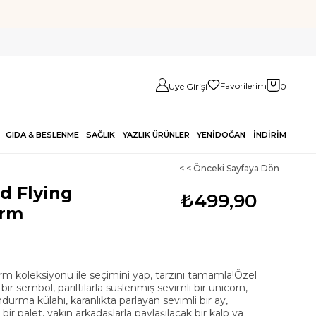
Favorilerim
Üye Girişi
0
GIDA & BESLENME
SAĞLIK
YAZLIK ÜRÜNLER
YENİDOĞAN
İNDİRİM
< < Önceki Sayfaya Dön
d Flying
₺499,90
arm
m koleksiyonu ile seçimini yap, tarzını tamamla!Özel
bir sembol, parıltılarla süslenmiş sevimli bir unicorn,
ndurma külahı, karanlıkta parlayan sevimli bir ay,
bir palet, yakın arkadaşlarla paylaşılacak bir kalp ya