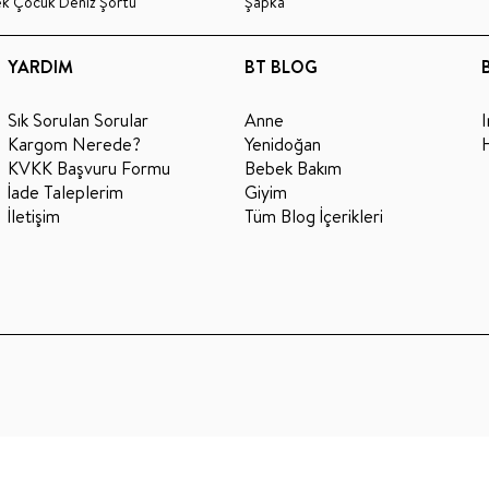
ek Çocuk Deniz Şortu
Şapka
YARDIM
BT BLOG
Sık Sorulan Sorular
Anne
Kargom Nerede?
Yenidoğan
KVKK Başvuru Formu
Bebek Bakım
İade Taleplerim
Giyim
İletişim
Tüm Blog İçerikleri