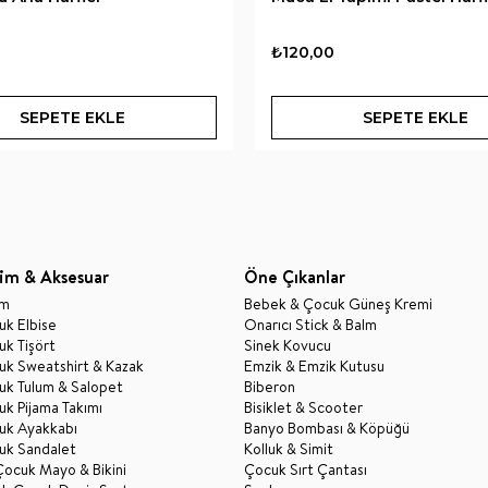
₺120,00
SEPETE EKLE
SEPETE EKLE
im & Aksesuar
Öne Çıkanlar
im
Bebek & Çocuk Güneş Kremi
k Elbise
Onarıcı Stick & Balm
k Tişört
Sinek Kovucu
uk Sweatshirt & Kazak
Emzik & Emzik Kutusu
uk Tulum & Salopet
Biberon
k Pijama Takımı
Bisiklet & Scooter
uk Ayakkabı
Banyo Bombası & Köpüğü
uk Sandalet
Kolluk & Simit
Çocuk Mayo & Bikini
Çocuk Sırt Çantası