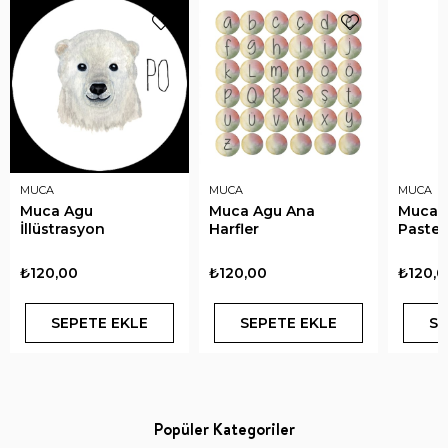
MUCA
MUCA
MUCA
Muca Agu
Muca Agu Ana
Muca E
İllüstrasyon
Harfler
Pastel 
₺120,00
₺120,00
₺120,0
SEPETE EKLE
SEPETE EKLE
SE
Popüler Kategoriler