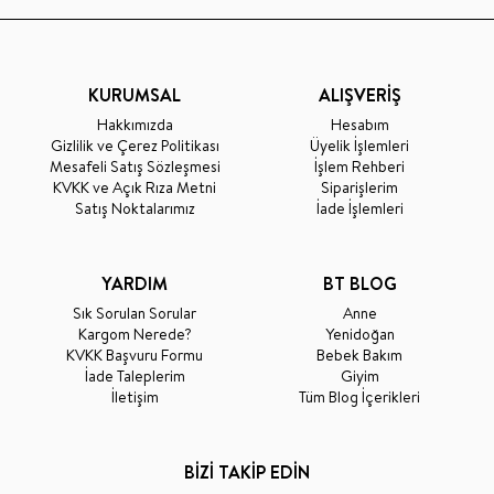
KURUMSAL
ALIŞVERİŞ
Hakkımızda
Hesabım
Gizlilik ve Çerez Politikası
Üyelik İşlemleri
Mesafeli Satış Sözleşmesi
İşlem Rehberi
KVKK ve Açık Rıza Metni
Siparişlerim
Satış Noktalarımız
İade İşlemleri
YARDIM
BT BLOG
Sık Sorulan Sorular
Anne
Kargom Nerede?
Yenidoğan
KVKK Başvuru Formu
Bebek Bakım
İade Taleplerim
Giyim
İletişim
Tüm Blog İçerikleri
BİZİ TAKİP EDİN