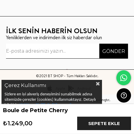
İLK SENİN HABERİN OLSUN
Yeniliklerden ve indirimden ilk siz haberdar olun
GÖNDER
©2021 BT SHOP - Tüm Hakları Saklıdır.
Çerez Kullanımı
Apple
Android
Sizlere en iyi alıveriş deneyimini sunabilmek adına
Bu sitenin kurulumu
Keyo Digital
tarafından yapılmıştır.
sitemizde çerezler (cookies) kullanmaktayız.
Detaylı
bilgi için
KVKK ve Gizlilik Politikası
ve
Çerez
Boule de Petite Cherry
Politika
ları
nı
inceleyebilirsiniz
₺1.249,00