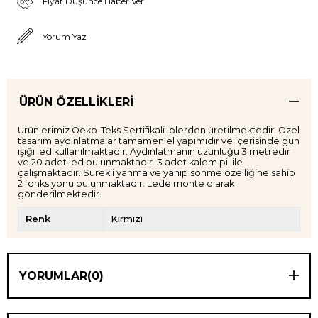
Fiyat Düşünce Haber Ver
Yorum Yaz
ÜRÜN ÖZELLIKLERI
Ürünlerimiz Oeko-Teks Sertifikali iplerden üretilmektedir. Özel
tasarım aydınlatmalar tamamen el yapımıdır ve içerisinde gün
ışığı led kullanılmaktadır. Aydınlatmanın uzunluğu 3 metredir
ve 20 adet led bulunmaktadır. 3 adet kalem pil ile
çalışmaktadır. Sürekli yanma ve yanıp sönme özelliğine sahip
2 fonksiyonu bulunmaktadır. Lede monte olarak
gönderilmektedir.
Renk
Kırmızı
YORUMLAR
(0)