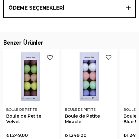
ÖDEME SEÇENEKLERI
Benzer Ürünler
BOULE DE PETITE
BOULE DE PETITE
BOULE D
Boule de Petite
Boule de Petite
Boule 
Velvet
Miracle
Blue S
₺1.249,00
₺1.249,00
₺1.249