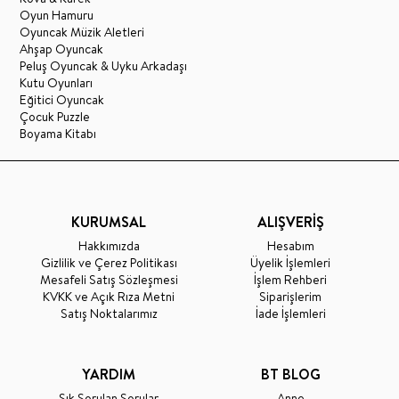
Oyun Hamuru
Oyuncak Müzik Aletleri
Ahşap Oyuncak
Peluş Oyuncak & Uyku Arkadaşı
Kutu Oyunları
Eğitici Oyuncak
Çocuk Puzzle
Boyama Kitabı
KURUMSAL
ALIŞVERİŞ
Hakkımızda
Hesabım
Gizlilik ve Çerez Politikası
Üyelik İşlemleri
Mesafeli Satış Sözleşmesi
İşlem Rehberi
KVKK ve Açık Rıza Metni
Siparişlerim
Satış Noktalarımız
İade İşlemleri
YARDIM
BT BLOG
Sık Sorulan Sorular
Anne