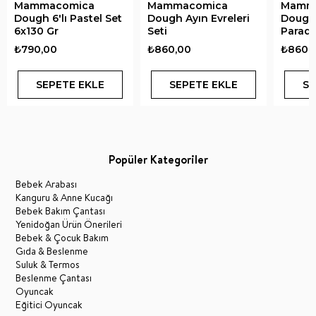
Mammacomica
Mammacomica
Mamm
Dough 6'lı Pastel Set
Dough Ayın Evreleri
Dough
6x130 Gr
Seti
Paradi
₺790,00
₺860,00
₺860,
SEPETE EKLE
SEPETE EKLE
SE
Popüler Kategoriler
Bebek Arabası
Kanguru & Anne Kucağı
Bebek Bakım Çantası
Yenidoğan Ürün Önerileri
Bebek & Çocuk Bakım
Gıda & Beslenme
Suluk & Termos
Beslenme Çantası
Oyuncak
Eğitici Oyuncak