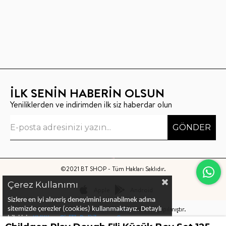
İLK SENİN HABERİN OLSUN
Yeniliklerden ve indirimden ilk siz haberdar olun
GÖNDER
©2021 BT SHOP - Tüm Hakları Saklıdır.
Çerez Kullanımı
Apple
Android
Sizlere en iyi alıveriş deneyimini sunabilmek adına
Bu sitenin kurulumu
Keyo Digital
tarafından yapılmıştır.
sitemizde çerezler (cookies) kullanmaktayız.
Detaylı
bilgi için
KVKK ve Gizlilik Politikası
ve
Çerez