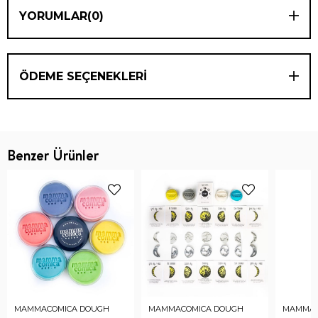
YORUMLAR
(0)
ÖDEME SEÇENEKLERI
Benzer Ürünler
MAMMACOMICA DOUGH
MAMMACOMICA DOUGH
MAMMAC