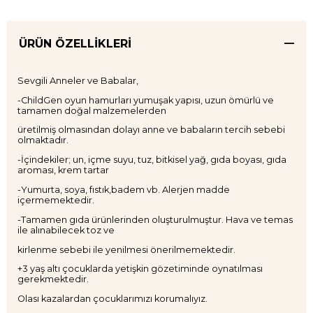
ÜRÜN ÖZELLIKLERI
Sevgili Anneler ve Babalar,
-ChildGen oyun hamurları yumuşak yapısı, uzun ömürlü ve
tamamen doğal malzemelerden
üretilmiş olmasından dolayı anne ve babaların tercih sebebi
olmaktadır.
-İçindekiler; un, içme suyu, tuz, bitkisel yağ, gıda boyası, gıda
aroması, krem tartar
-Yumurta, soya, fıstık,badem vb. Alerjen madde
içermemektedir.
-Tamamen gıda ürünlerinden oluşturulmuştur. Hava ve temas
ile alınabilecek toz ve
kirlenme sebebi ile yenilmesi önerilmemektedir.
+3 yaş altı çocuklarda yetişkin gözetiminde oynatılması
gerekmektedir.
Olası kazalardan çocuklarımızı korumalıyız.