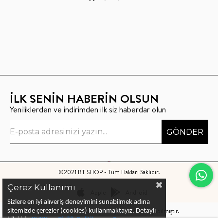
İLK SENİN HABERİN OLSUN
Yeniliklerden ve indirimden ilk siz haberdar olun
GÖNDER
©2021 BT SHOP - Tüm Hakları Saklıdır.
Çerez Kullanımı
Apple
Android
Sizlere en iyi alıveriş deneyimini sunabilmek adına
Bu sitenin kurulumu
Keyo Digital
tarafından yapılmıştır.
sitemizde çerezler (cookies) kullanmaktayız.
Detaylı