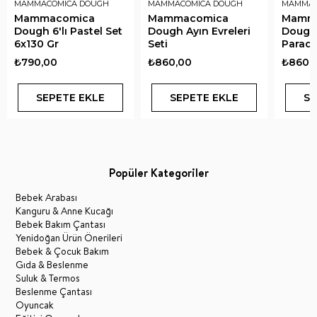
MAMMACOMICA DOUGH
MAMMACOMICA DOUGH
MAMMAC
Mammacomica
Mammacomica
Mamm
Dough 6'lı Pastel Set
Dough Ayın Evreleri
Dough
6x130 Gr
Seti
Paradi
₺790,00
₺860,00
₺860,
SEPETE EKLE
SEPETE EKLE
SE
Popüler Kategoriler
Bebek Arabası
Kanguru & Anne Kucağı
Bebek Bakım Çantası
Yenidoğan Ürün Önerileri
Bebek & Çocuk Bakım
Gıda & Beslenme
Suluk & Termos
Beslenme Çantası
Oyuncak