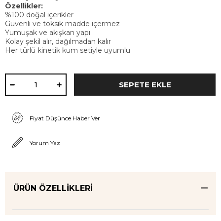
Özellikler:
%100 doğal içerikler
Güvenli ve toksik madde içermez
Yumuşak ve akışkan yapı
Kolay şekil alır, dağılmadan kalır
Her türlü kinetik kum setiyle uyumlu
Fiyat Düşünce Haber Ver
Yorum Yaz
ÜRÜN ÖZELLIKLERI