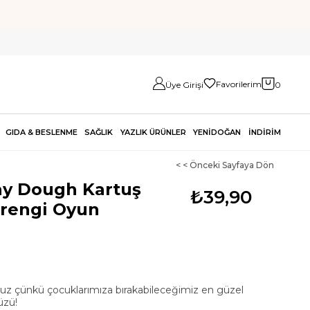
Favorilerim
Üye Girişi
0
GIDA & BESLENME
SAĞLIK
YAZLIK ÜRÜNLER
YENİDOĞAN
İNDİRİM
< < Önceki Sayfaya Dön
ay Dough Kartuş
₺39,90
erengi Oyun
uz çünkü çocuklarımıza bırakabileceğimiz en güzel
üzü!