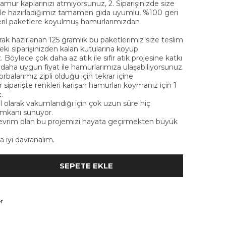
 hamur kaplarınızı atmıyorsunuz, 2. Siparişinizde size
 ile hazırladığımız tamamen gıda uyumlu, %100 geri
eril paketlere koyulmuş hamurlarımızdan
ak hazırlanan 125 gramlık bu paketlerimiz size teslim
eki siparişinizden kalan kutularına koyup
 Böylece çok daha az atık ile sıfır atık projesine katkı
aha uygun fiyat ile hamurlarımıza ulaşabiliyorsunuz.
rbalarımız zipli olduğu için tekrar içine
er siparişte renkleri karışan hamurları koymanız için 1
.
l olarak vakumlandığı için çok uzun süre hiç
imkanı sunuyor.
vrim olan bu projemizi hayata geçirmekten büyük
 iyi davranalım.
r