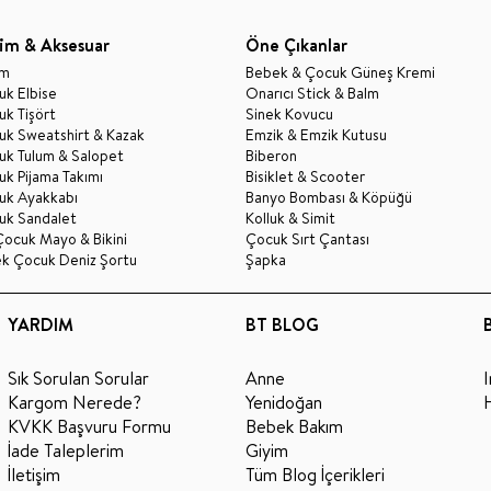
im & Aksesuar
Öne Çıkanlar
im
Bebek & Çocuk Güneş Kremi
k Elbise
Onarıcı Stick & Balm
k Tişört
Sinek Kovucu
uk Sweatshirt & Kazak
Emzik & Emzik Kutusu
uk Tulum & Salopet
Biberon
k Pijama Takımı
Bisiklet & Scooter
uk Ayakkabı
Banyo Bombası & Köpüğü
uk Sandalet
Kolluk & Simit
Çocuk Mayo & Bikini
Çocuk Sırt Çantası
ek Çocuk Deniz Şortu
Şapka
YARDIM
BT BLOG
Sık Sorulan Sorular
Anne
Kargom Nerede?
Yenidoğan
KVKK Başvuru Formu
Bebek Bakım
İade Taleplerim
Giyim
İletişim
Tüm Blog İçerikleri