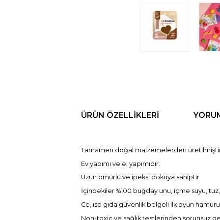
ÜRÜN ÖZELLIKLERI
YORU
Tamamen doğal malzemelerden üretilmiştir
Ev yapımı ve el yapımıdır.
Uzun ömürlü ve ipeksi dokuya sahiptir.
İçindekiler %100 buğday unu, içme suyu, tuz, 
Ce, ıso gıda güvenlik belgeli ilk oyun hamuru
Non-toxic ve sağlık testlerinden sorunsuz ge