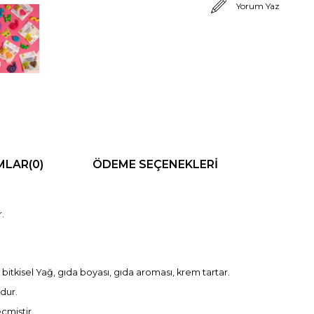
Yorum Yaz
MLAR
(0)
ÖDEME SEÇENEKLERI
.
bitkisel Yağ, gıda boyası, gıda aroması, krem tartar.
dur.
çmiştir.