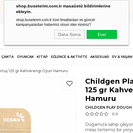
shop.buseterim.com.tr masaüstü bildirimlerine
HIZLI KARGO
ekleyin.
shop.buseterim.com.tr özel fırsatlardan ve güncel
kampanyalardan haberiniz olsun ister misiniz?
Daha Sonra
Evet
ÇANTA
OYUNCAK
KİTAP
EĞLENCE & AKTİVİTE
AKSESUAR
EV & YAŞAM
artuş 125 gr Kahverengi Oyun Hamuru
Childgen Pl
125 gr Kahv
Hamuru
CHILDGEN PLAY DOUGH
0.0
Doğamıza sahip çıkıyor
miras tertemiz bir yery