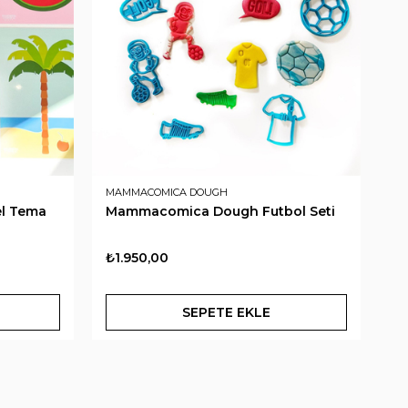
MAMMACOMICA DOUGH
MA
l Tema
Mammacomica Dough Futbol Seti
M
Se
₺1.950,00
₺1
SEPETE EKLE