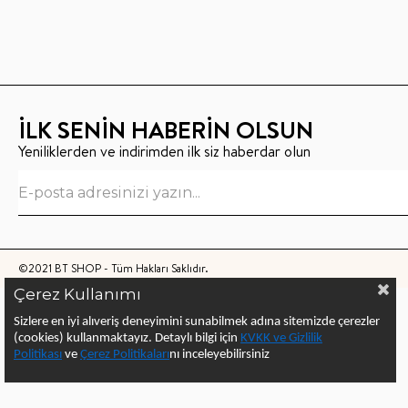
İLK SENİN HABERİN OLSUN
Yeniliklerden ve indirimden ilk siz haberdar olun
©2021 BT SHOP - Tüm Hakları Saklıdır.
Çerez Kullanımı
Sizlere en iyi alıveriş deneyimini sunabilmek adına sitemizde çerezler
(cookies) kullanmaktayız.
Detaylı bilgi için
KVKK ve Gizlilik
Politikası
ve
Çerez Politika
ları
nı
inceleyebilirsiniz