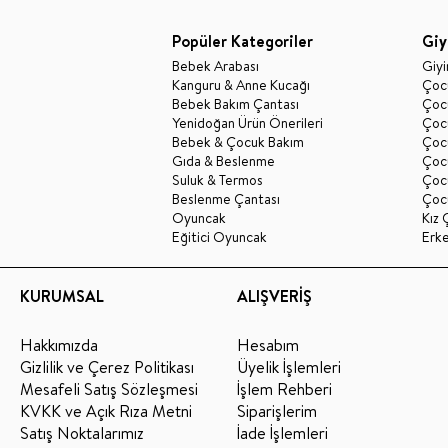
Popüler Kategoriler
Giy
Bebek Arabası
Giy
Kanguru & Anne Kucağı
Çocu
Bebek Bakım Çantası
Çocu
Yenidoğan Ürün Önerileri
Çoc
Bebek & Çocuk Bakım
Çoc
Gıda & Beslenme
Çocu
Suluk & Termos
Çoc
Beslenme Çantası
Çoc
Oyuncak
Kız 
Eğitici Oyuncak
Erk
KURUMSAL
ALIŞVERİŞ
Hakkımızda
Hesabım
Gizlilik ve Çerez Politikası
Üyelik İşlemleri
Mesafeli Satış Sözleşmesi
İşlem Rehberi
KVKK ve Açık Rıza Metni
Siparişlerim
Satış Noktalarımız
İade İşlemleri