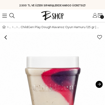
2.500 TL VE ÜZERİ SİPARİŞLERDE KARGO ÜCRETSİZ!
0
ChildGen Play Dough Kavanoz Oyun Hamuru 125 gr | Mermer Desenli Işıltılı Uzay