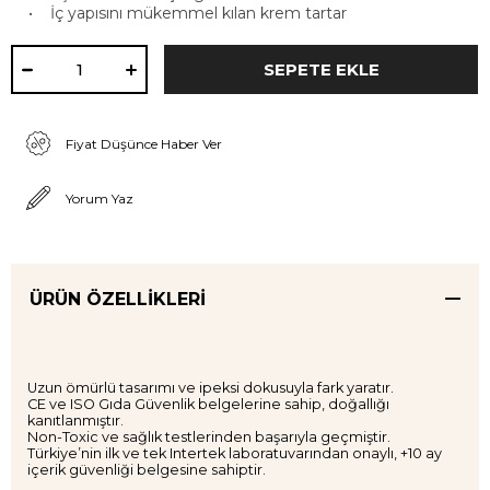
• İç yapısını mükemmel kılan krem tartar
Fiyat Düşünce Haber Ver
Yorum Yaz
ÜRÜN ÖZELLIKLERI
Uzun ömürlü tasarımı ve ipeksi dokusuyla fark yaratır.
CE ve ISO Gıda Güvenlik belgelerine sahip, doğallığı
kanıtlanmıştır.
Non-Toxic ve sağlık testlerinden başarıyla geçmiştir.
Türkiye’nin ilk ve tek Intertek laboratuvarından onaylı, +10 ay
içerik güvenliği belgesine sahiptir.