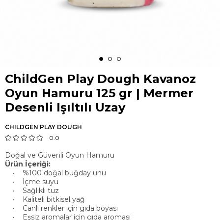
ChildGen Play Dough Kavanoz
Oyun Hamuru 125 gr | Mermer
Desenli Işıltılı Uzay
CHILDGEN PLAY DOUGH
0.0
Doğal ve Güvenli Oyun Hamuru
Ürün İçeriği:
• %100 doğal buğday unu
• İçme suyu
• Sağlıklı tuz
• Kaliteli bitkisel yağ
• Canlı renkler için gıda boyası
• Eşsiz aromalar için gıda aroması