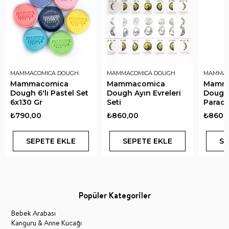
MAMMACOMICA DOUGH
MAMMACOMICA DOUGH
MAMMAC
Mammacomica
Mammacomica
Mamm
Dough 6'lı Pastel Set
Dough Ayın Evreleri
Dough
6x130 Gr
Seti
Paradi
₺790,00
₺860,00
₺860,
SEPETE EKLE
SEPETE EKLE
SE
Popüler Kategoriler
Bebek Arabası
Kanguru & Anne Kucağı