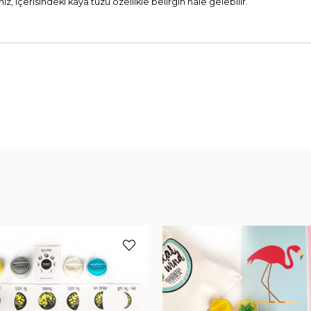
 içerisindeki kaya tuzu özellikle belirgin hale gelebilir.