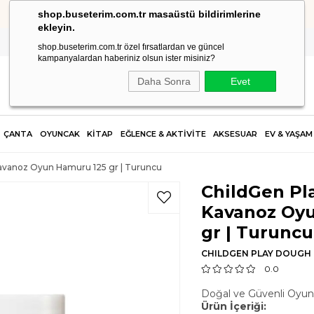
shop.buseterim.com.tr masaüstü bildirimlerine
HIZLI KARGO
ekleyin.
shop.buseterim.com.tr özel fırsatlardan ve güncel
kampanyalardan haberiniz olsun ister misiniz?
Daha Sonra
Evet
ÇANTA
OYUNCAK
KİTAP
EĞLENCE & AKTİVİTE
AKSESUAR
EV & YAŞAM
avanoz Oyun Hamuru 125 gr | Turuncu
ChildGen Pl
Kavanoz Oy
gr | Turuncu
CHILDGEN PLAY DOUGH
0.0
Doğal ve Güvenli Oyu
Ürün İçeriği: