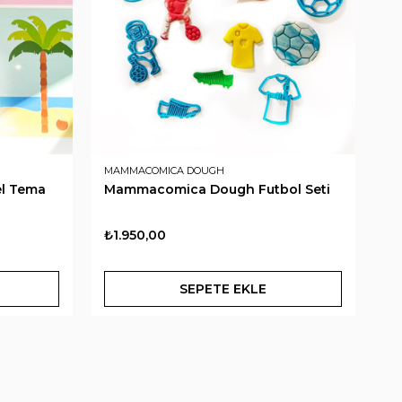
MAMMACOMICA DOUGH
MA
l Tema
Mammacomica Dough Futbol Seti
M
Se
₺1.950,00
₺1
SEPETE EKLE