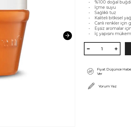
• %100 doğal buğda
• İçme suyu
• Sağlıklı tuz
• Kaliteli bitkisel ya
• Canlı renkler için g
• Eşsiz aromalar için
• İç yapısını mükemme
Fiyat Düşünce Habe
Ver
Yorum Yaz