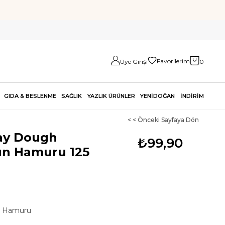
Favorilerim
Üye Girişi
0
GIDA & BESLENME
SAĞLIK
YAZLIK ÜRÜNLER
YENİDOĞAN
İNDİRİM
< < Önceki Sayfaya Dön
ay Dough
₺99,90
un Hamuru 125
n Hamuru