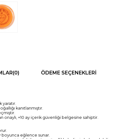
MLAR
(0)
ÖDEME SEÇENEKLERI
 yaratır.
ğallığı kanıtlanmıştır.
çmiştir.
n onaylı, +10 ay içerik güvenliği belgesine sahiptir.
rur.
ay boyunca eğlence sunar.