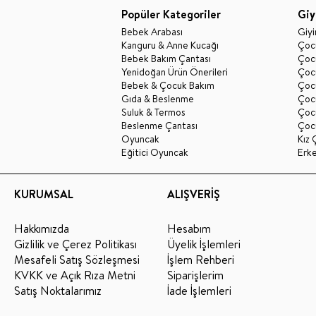
Popüler Kategoriler
Giy
Bebek Arabası
Giy
Kanguru & Anne Kucağı
Çocu
Bebek Bakım Çantası
Çocu
Yenidoğan Ürün Önerileri
Çoc
Bebek & Çocuk Bakım
Çoc
Gıda & Beslenme
Çocu
Suluk & Termos
Çoc
Beslenme Çantası
Çoc
Oyuncak
Kız 
Eğitici Oyuncak
Erk
KURUMSAL
ALIŞVERİŞ
Hakkımızda
Hesabım
Gizlilik ve Çerez Politikası
Üyelik İşlemleri
Mesafeli Satış Sözleşmesi
İşlem Rehberi
KVKK ve Açık Rıza Metni
Siparişlerim
Satış Noktalarımız
İade İşlemleri