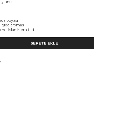
y unu
ğ
ıda boyası
 gıda aroması
l kılan krem tartar
r