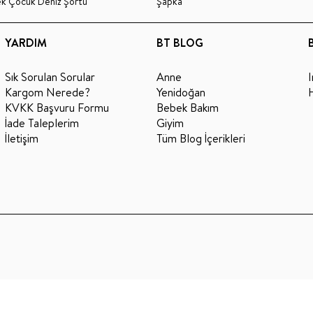
ek Çocuk Deniz Şortu
Şapka
YARDIM
BT BLOG
Sık Sorulan Sorular
Anne
Kargom Nerede?
Yenidoğan
KVKK Başvuru Formu
Bebek Bakım
İade Taleplerim
Giyim
İletişim
Tüm Blog İçerikleri