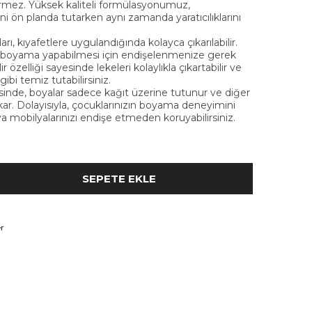
ermez. Yüksek kaliteli formülasyonumuz,
ni ön planda tutarken aynı zamanda yaratıcılıklarını
, kıyafetlere uygulandığında kolayca çıkarılabilir.
e boyama yapabilmesi için endişelenmenize gerek
özelliği sayesinde lekeleri kolaylıkla çıkartabilir ve
gibi temiz tutabilirsiniz.
nde, boyalar sadece kağıt üzerine tutunur ve diğer
ar. Dolayısıyla, çocuklarınızın boyama deneyimini
ya mobilyalarınızı endişe etmeden koruyabilirsiniz.
r