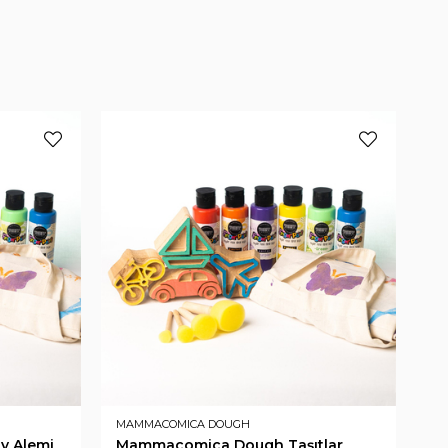
MAMMACOMICA DOUGH
MA
 Alemi
Mammacomica Dough Taşıtlar
M