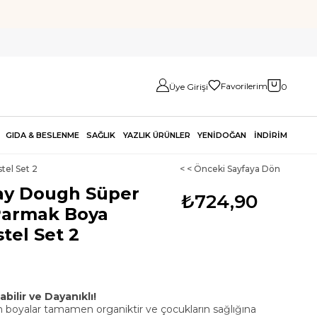
Favorilerim
Üye Girişi
0
GIDA & BESLENME
SAĞLIK
YAZLIK ÜRÜNLER
YENİDOĞAN
İNDİRİM
tel Set 2
< < Önceki Sayfaya Dön
ay Dough Süper
₺724,90
 Parmak Boya
tel Set 2
abilir ve Dayanıklı!
n boyalar tamamen organiktir ve çocukların sağlığına