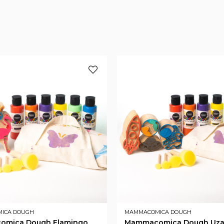
ICA DOUGH
MAMMACOMICA DOUGH
mica Dough Flamingo
Mammacomica Dough Uzay