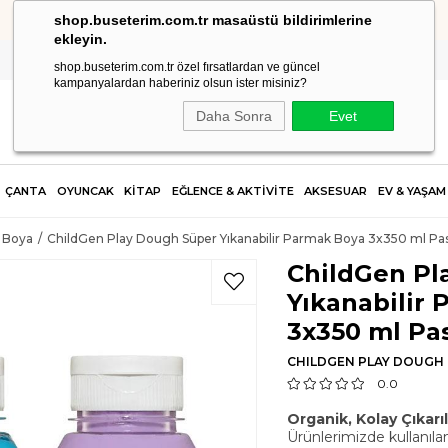
shop.buseterim.com.tr masaüstü bildirimlerine
2.500 TL VE ÜZERİ SİPARİŞLERDE KARGO ÜCRETSİZ!
ekleyin.
shop.buseterim.com.tr özel fırsatlardan ve güncel
kampanyalardan haberiniz olsun ister misiniz?
Daha Sonra
Evet
ÇANTA
OYUNCAK
KİTAP
EĞLENCE & AKTİVİTE
AKSESUAR
EV & YAŞAM
 Boya
ChildGen Play Dough Süper Yıkanabilir Parmak Boya 3x350 ml Pas
ChildGen Pl
Yıkanabilir
3x350 ml Pas
CHILDGEN PLAY DOUGH
0.0
Organik, Kolay Çıkarıl
Ürünlerimizde kullanıla