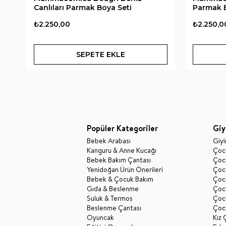
Canlıları Parmak Boya Seti
Parmak B
₺2.250,00
₺2.250,0
SEPETE EKLE
Popüler Kategoriler
Giy
Bebek Arabası
Giy
Kanguru & Anne Kucağı
Çocu
Bebek Bakım Çantası
Çocu
Yenidoğan Ürün Önerileri
Çoc
Bebek & Çocuk Bakım
Çoc
Gıda & Beslenme
Çocu
Suluk & Termos
Çoc
Beslenme Çantası
Çoc
Oyuncak
Kız 