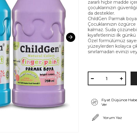
zararlı hiçbir madde iç
çocuklarınızın güvenliği
da destekler.
ChildGen Parmak boyaları
Çocuklarınızın özgürc
kalmaz. Suda çözünebilir 
kıyafetlerinizi ilk günkü 
Özel formülümüz sayesi
yüzeylerden kolayca çık
sınırlamadan evinizi ve
Fiyat Düşünce Habe
Ver
Yorum Yaz