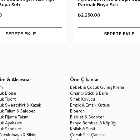
oya Seti
Parmak Boya Seti
0
₺2.250,00
SEPETE EKLE
SEPETE EKLE
im & Aksesuar
Öne Çıkanlar
im
Bebek & Çocuk Güneş Kremi
k Elbise
Onarıcı Stick & Balm
k Tişört
Sinek Kovucu
uk Sweatshirt & Kazak
Emzik & Emzik Kutusu
uk Tulum & Salopet
Biberon
k Pijama Takımı
Bisiklet & Scooter
uk Ayakkabı
Banyo Bombası & Köpüğü
uk Sandalet
Kolluk & Simit
Çocuk Mayo & Bikini
Çocuk Sırt Çantası