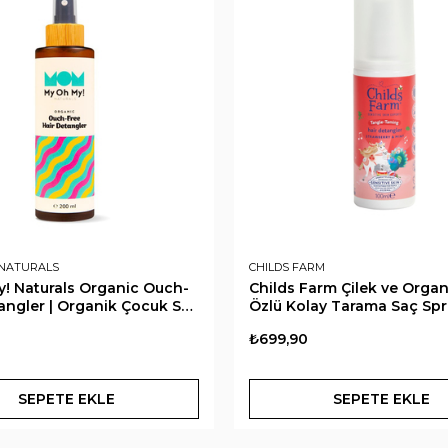
 NATURALS
CHILDS FARM
! Naturals Organic Ouch-
Childs Farm Çilek ve Orga
angler | Organik Çocuk Saç
Özlü Kolay Tarama Saç Spr
rey
ml
₺699,90
SEPETE EKLE
SEPETE EKLE