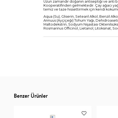
Uzun zamandır doğanın antiseptiği ve anti b
Kooperatifinden gelmektedir. Çay ağacı yağı, an
temiz ve taze hissettirmek için kendi kokumu
Aqua (Su), Gliserin, Setearil Alkol, Benzil A
Annuus (Ayçiçeği) Tohum Yağı, Dehidroasetik A
Maltodekstrin, Sodyum Nişastası Oktenilsüksi
Rosmarinus Officinol, Lietanol, Litoksinat, Sodyu
Benzer Ürünler