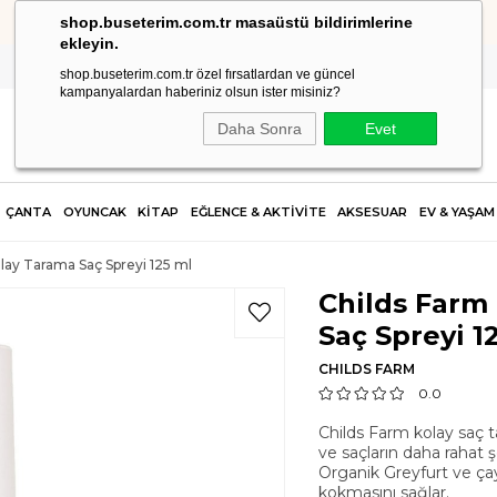
shop.buseterim.com.tr masaüstü bildirimlerine
HIZLI KARGO
ekleyin.
shop.buseterim.com.tr özel fırsatlardan ve güncel
kampanyalardan haberiniz olsun ister misiniz?
Daha Sonra
Evet
ÇANTA
OYUNCAK
KİTAP
EĞLENCE & AKTİVİTE
AKSESUAR
EV & YAŞAM
lay Tarama Saç Spreyi 125 ml
Childs Farm
Saç Spreyi 1
CHILDS FARM
0.0
Childs Farm kolay saç 
ve saçların daha rahat ş
Organik Greyfurt ve çay
kokmasını sağlar.