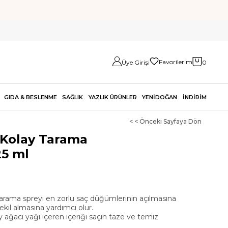
Favorilerim
Üye Girişi
0
GIDA & BESLENME
SAĞLIK
YAZLIK ÜRÜNLER
YENİDOĞAN
İNDİRİM
< < Önceki Sayfaya Dön
 Kolay Tarama
25 ml
tarama spreyi en zorlu saç düğümlerinin açılmasına
ekil almasına yardımcı olur.
 ağacı yağı içeren içeriği saçın taze ve temiz