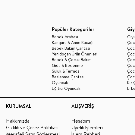
Popüler Kategoriler
Giy
Bebek Arabası
Giy
Kanguru & Anne Kucağı
Çocu
Bebek Bakım Çantası
Çocu
Yenidoğan Ürün Önerileri
Çoc
Bebek & Çocuk Bakım
Çoc
Gıda & Beslenme
Çocu
Suluk & Termos
Çoc
Beslenme Çantası
Çoc
Oyuncak
Kız 
Eğitici Oyuncak
Erk
KURUMSAL
ALIŞVERİŞ
Hakkımızda
Hesabım
Gizlilik ve Çerez Politikası
Üyelik İşlemleri
Mesafeli Satış Sözleşmesi
İşlem Rehberi