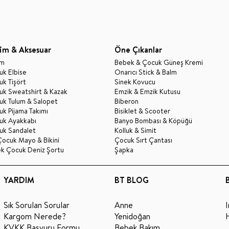
im & Aksesuar
Öne Çıkanlar
im
Bebek & Çocuk Güneş Kremi
k Elbise
Onarıcı Stick & Balm
k Tişört
Sinek Kovucu
uk Sweatshirt & Kazak
Emzik & Emzik Kutusu
uk Tulum & Salopet
Biberon
k Pijama Takımı
Bisiklet & Scooter
uk Ayakkabı
Banyo Bombası & Köpüğü
uk Sandalet
Kolluk & Simit
Çocuk Mayo & Bikini
Çocuk Sırt Çantası
ek Çocuk Deniz Şortu
Şapka
YARDIM
BT BLOG
Sık Sorulan Sorular
Anne
Kargom Nerede?
Yenidoğan
KVKK Başvuru Formu
Bebek Bakım