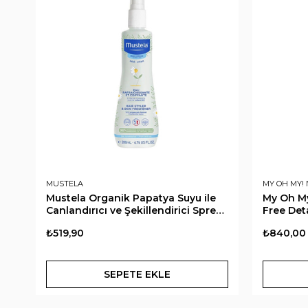
MUSTELA
MY OH MY!
Mustela Organik Papatya Suyu ile
My Oh My
Canlandırıcı ve Şekillendirici Sprey
Free Det
200 ml
Açıcı Sp
₺519,90
₺840,00
SEPETE EKLE