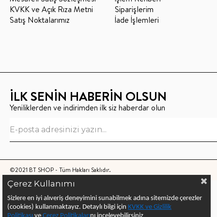
KVKK ve Açık Rıza Metni
Siparişlerim
Satış Noktalarımız
İade İşlemleri
İLK SENİN HABERİN OLSUN
Yeniliklerden ve indirimden ilk siz haberdar olun
©2021 BT SHOP - Tüm Hakları Saklıdır.
Çerez Kullanımı
Sizlere en iyi alıveriş deneyimini sunabilmek adına sitemizde çerezler
(cookies) kullanmaktayız.
Detaylı bilgi için
KVKK ve Gizlilik
Politikası
ve
Çerez Politika
ları
nı
inceleyebilirsiniz