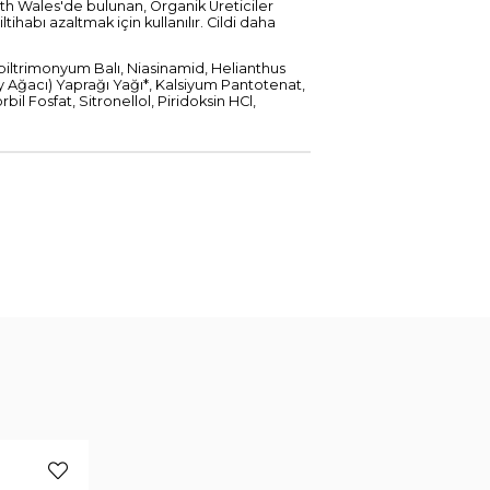
th Wales'de bulunan, Organik Üreticiler
ihabı azaltmak için kullanılır. Cildi daha
ropiltrimonyum Balı, Niasinamid, Helianthus
ay Ağacı) Yaprağı Yağı*, Kalsiyum Pantotenat,
 Fosfat, Sitronellol, Piridoksin HCl,