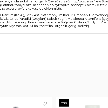
akteriyel olarak bilinen organik Çay ağacı yağımız, Avustralya New Sou
timikrobiyal özelliklerinden dolayı topikal antiseptik olarak ciltteki ilt
za extra greyfurt kokusu da eklenmiştir.
lkol, Parfüm (Koku), Sitrik Asit, Setrimonyum Klorür, Limonen, Hidroksip
sit, Citrus Paradisi (Greyfurt) Kabuk Yağı* , Melaleuca Alternifolia (Ç
nat, Hidroksipropiltrimonium Hidrolize Buğday Proteini, Sodyum Askorbil
m Nişastası Asit, Silika (*sertifikalı organik içeriği belirtir)
Yeni