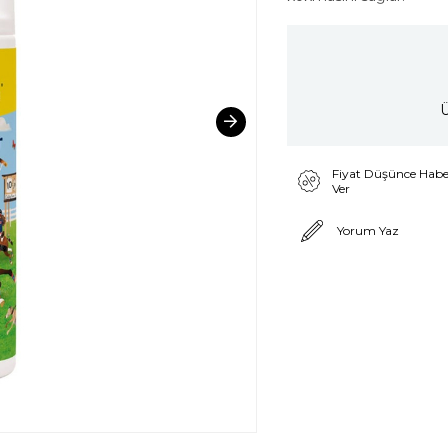
Ü
Fiyat Düşünce Habe
Ver
Yorum Yaz