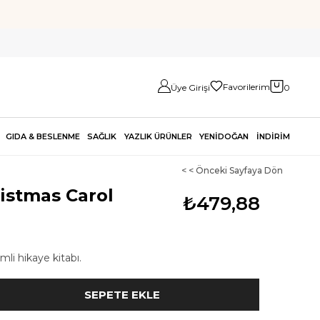
Favorilerim
Üye Girişi
0
GIDA & BESLENME
SAĞLIK
YAZLIK ÜRÜNLER
YENİDOĞAN
İNDİRİM
< < Önceki Sayfaya Dön
istmas Carol
₺479,88
mli hikaye kitabı.