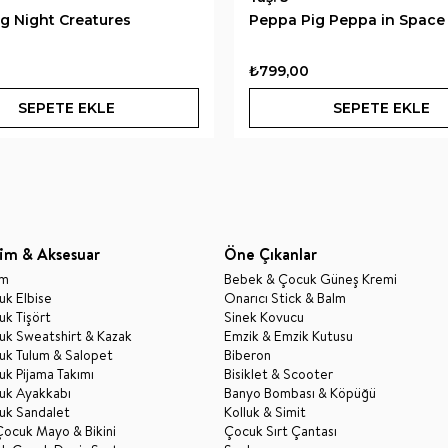
g Night Creatures
Peppa Pig Peppa in Space
₺799,00
SEPETE EKLE
SEPETE EKLE
im & Aksesuar
Öne Çıkanlar
im
Bebek & Çocuk Güneş Kremi
k Elbise
Onarıcı Stick & Balm
k Tişört
Sinek Kovucu
uk Sweatshirt & Kazak
Emzik & Emzik Kutusu
uk Tulum & Salopet
Biberon
k Pijama Takımı
Bisiklet & Scooter
uk Ayakkabı
Banyo Bombası & Köpüğü
uk Sandalet
Kolluk & Simit
Çocuk Mayo & Bikini
Çocuk Sırt Çantası