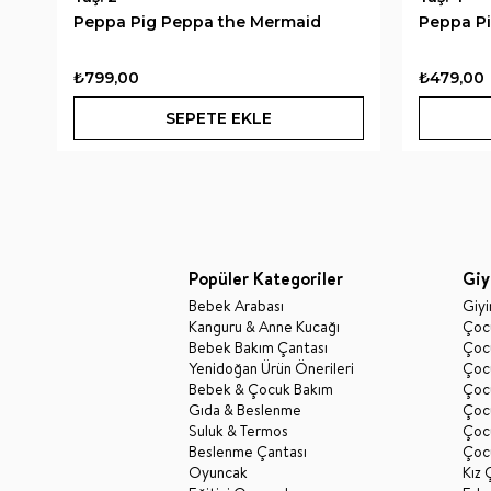
Peppa Pig Peppa the Mermaid
Peppa Pi
₺799,00
₺479,00
SEPETE EKLE
Popüler Kategoriler
Giy
Bebek Arabası
Giy
Kanguru & Anne Kucağı
Çocu
Bebek Bakım Çantası
Çocu
Yenidoğan Ürün Önerileri
Çoc
Bebek & Çocuk Bakım
Çoc
Gıda & Beslenme
Çocu
Suluk & Termos
Çoc
Beslenme Çantası
Çoc
Oyuncak
Kız 