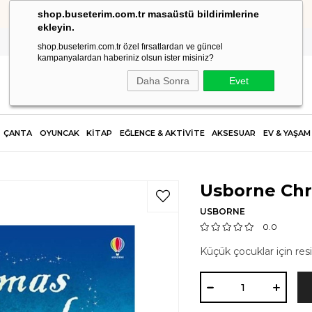
shop.buseterim.com.tr masaüstü bildirimlerine
HIZLI KARGO
ekleyin.
shop.buseterim.com.tr özel fırsatlardan ve güncel
kampanyalardan haberiniz olsun ister misiniz?
Daha Sonra
Evet
ÇANTA
OYUNCAK
KİTAP
EĞLENCE & AKTİVİTE
AKSESUAR
EV & YAŞAM
Usborne Chr
USBORNE
0.0
Küçük çocuklar için resi