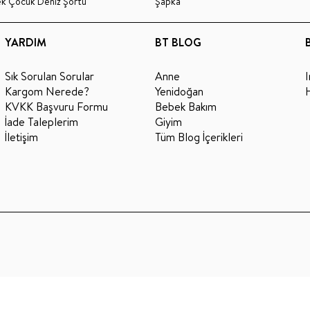
ek Çocuk Deniz Şortu
Şapka
YARDIM
BT BLOG
Sık Sorulan Sorular
Anne
Kargom Nerede?
Yenidoğan
KVKK Başvuru Formu
Bebek Bakım
İade Taleplerim
Giyim
İletişim
Tüm Blog İçerikleri