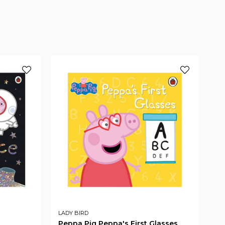
LADY BIRD
PE
Peppa Pig Peppa's First Glasses
Ya