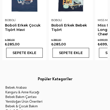
BOBOLİ
BOBOLİ
MISS MU
Boboli Erkek Çocuk
Boboli Erkek Bebek
Miss Mu
Tişört Mavi
Tişört
Long S
Cheeta
₺380,00
₺380,00
₺999,99
₺285,00
₺285,00
₺699,9
SEPETE EKLE
SEPETE EKLE
SE
Popüler Kategoriler
Bebek Arabası
Kanguru & Anne Kucağı
Bebek Bakım Çantası
Yenidoğan Ürün Önerileri
Bebek & Çocuk Bakım