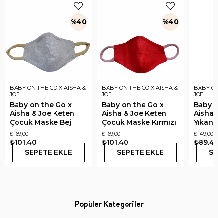
%40
%40
BABY ON THE GO X AISHA &
BABY ON THE GO X AISHA &
BABY ON
JOE
JOE
JOE
Baby on the Go x
Baby on the Go x
Baby o
Aisha & Joe Keten
Aisha & Joe Keten
Aisha 
Çocuk Maske Bej
Çocuk Maske Kırmızı
Yıkana
Koton
₺169,00
₺169,00
₺149,00
₺101,40
₺101,40
₺89,4
SEPETE EKLE
SEPETE EKLE
SE
Popüler Kategoriler