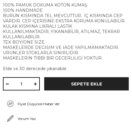
100% PAMUK DOKUMA KOTON KUMAŞ
100% HANDMADE
BURUN KISMINDA TEL MEVCUTTUR. İÇ KISMINDA CEP
VARDIR. CEP İÇERİSİNE EKSTRA KORUMA KONULABİLİR.
KULAK KISMINA LİKRALI LASTİK
KULLANILMAKTADIR, YIKANABİLİR, ATILMAZ, TEKRAR
KULLANILABİLİR.
TEK BOY/ONE SIZE.
MASKELERDE DEGISIM VE IADE YAPILMAMAKTADIR.
URUNLER STOKLARLA SINIRLIDIR.
MASKELERIN TIBBİ BİR GECERLİLİGİ YOKTUR.
Elde ve 30 derecede yıkanabilir.
Fiyat Düşünce Haber Ver
Yorum Yaz