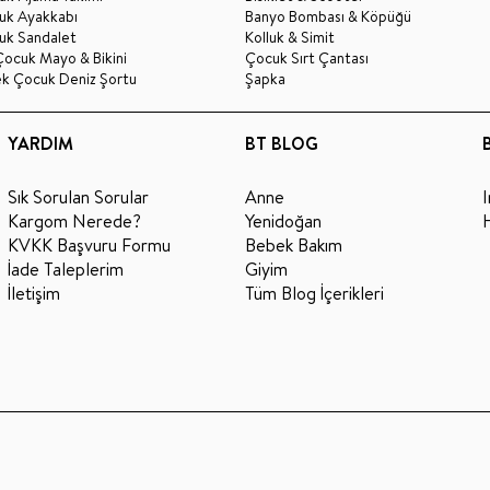
uk Ayakkabı
Banyo Bombası & Köpüğü
uk Sandalet
Kolluk & Simit
Çocuk Mayo & Bikini
Çocuk Sırt Çantası
ek Çocuk Deniz Şortu
Şapka
YARDIM
BT BLOG
Sık Sorulan Sorular
Anne
Kargom Nerede?
Yenidoğan
KVKK Başvuru Formu
Bebek Bakım
İade Taleplerim
Giyim
İletişim
Tüm Blog İçerikleri