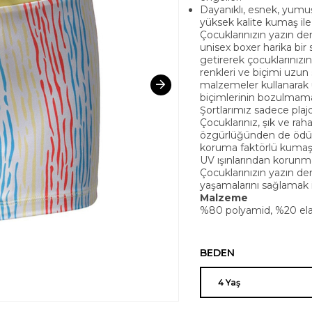
Dayanıklı, esnek, yumu
yüksek kalite kumaş ile 
Çocuklarınızın yazın den
unisex boxer harika bir 
getirerek çocuklarınızı
renkleri ve biçimi uzun s
malzemeler kullanarak ü
biçimlerinin bozulmama
Şortlarımız sadece plajda
Çocuklarınız, şık ve ra
özgürlüğünden de ödün
koruma faktörlü kumaştan
UV ışınlarından korunma
Çocuklarınızın yazın den
yaşamalarını sağlamak iç
Malzeme
%80 polyamid, %20 ela
BEDEN