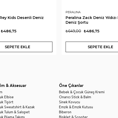
PERALINA
 Rey Kids Desenli Deniz
Peralina Zack Deniz Yıldızı
Deniz Şortu
₺486,75
₺649,00
₺486,75
SEPETE EKLE
SEPETE EKLE
im & Aksesuar
Öne Çıkanlar
im
Bebek & Çocuk Güneş Kremi
k Elbise
Onarıcı Stick & Balm
k Tişört
Sinek Kovucu
uk Sweatshirt & Kazak
Emzik & Emzik Kutusu
uk Tulum & Salopet
Biberon
k Pijama Takımı
Bisiklet & Scooter