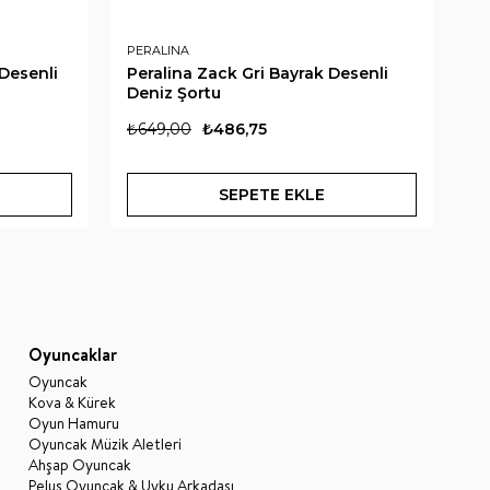
PERALINA
PE
 Desenli
Peralina Zack Gri Bayrak Desenli
Pe
Deniz Şortu
Ba
₺649,00
₺486,75
₺6
SEPETE EKLE
Oyuncaklar
Oyuncak
Kova & Kürek
Oyun Hamuru
Oyuncak Müzik Aletleri
Ahşap Oyuncak
Peluş Oyuncak & Uyku Arkadaşı