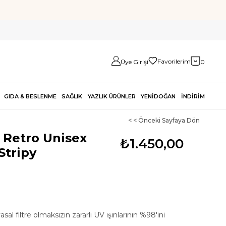
Favorilerim
Üye Girişi
0
GIDA & BESLENME
SAĞLIK
YAZLIK ÜRÜNLER
YENİDOĞAN
İNDİRİM
< < Önceki Sayfaya Dön
 Retro Unisex
₺1.450,00
Stripy
sal filtre olmaksızın zararlı UV ışınlarının %98'ini