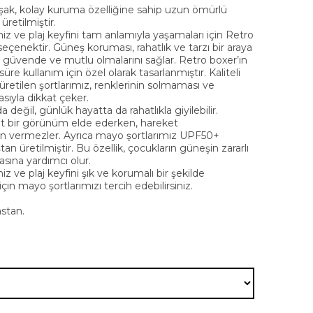
şak, kolay kuruma özelliğine sahip uzun ömürlü
üretilmiştir.
iz ve plaj keyfini tam anlamıyla yaşamaları için Retro
seçenektir. Güneş koruması, rahatlık ve tarzı bir araya
n güvende ve mutlu olmalarını sağlar. Retro boxer’ın
üre kullanım için özel olarak tasarlanmıştır. Kaliteli
retilen şortlarımız, renklerinin solmaması ve
sıyla dikkat çeker.
 değil, günlük hayatta da rahatlıkla giyilebilir.
hat bir görünüm elde ederken, hareket
 vermezler. Ayrıca mayo şortlarımız UPF50+
 üretilmiştir. Bu özellik, çocukların güneşin zararlı
sına yardımcı olur.
iz ve plaj keyfini şık ve korumalı bir şekilde
in mayo şortlarımızı tercih edebilirsiniz.
stan.