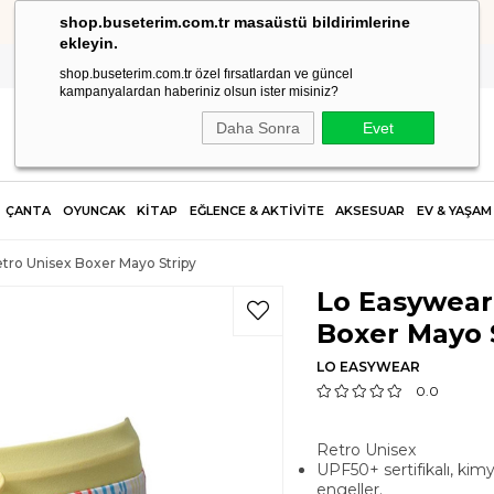
shop.buseterim.com.tr masaüstü bildirimlerine
HIZLI KARGO
ekleyin.
shop.buseterim.com.tr özel fırsatlardan ve güncel
kampanyalardan haberiniz olsun ister misiniz?
Daha Sonra
Evet
ÇANTA
OYUNCAK
KİTAP
EĞLENCE & AKTİVİTE
AKSESUAR
EV & YAŞAM
tro Unisex Boxer Mayo Stripy
Lo Easywear
Boxer Mayo 
LO EASYWEAR
0.0
Retro Unisex
UPF50+ sertifikalı, kimya
engeller.