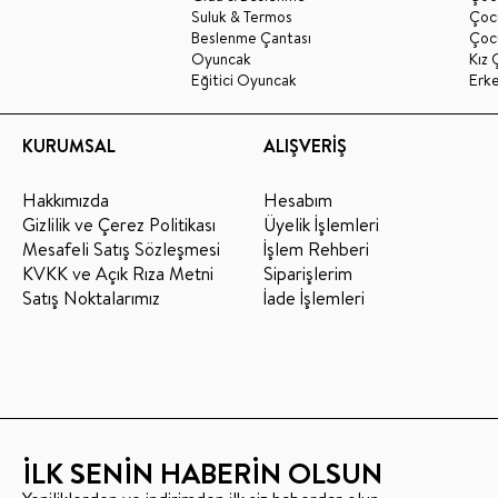
Suluk & Termos
Çoc
Beslenme Çantası
Çoc
Oyuncak
Kız 
Eğitici Oyuncak
Erk
KURUMSAL
ALIŞVERİŞ
Hakkımızda
Hesabım
Gizlilik ve Çerez Politikası
Üyelik İşlemleri
Mesafeli Satış Sözleşmesi
İşlem Rehberi
KVKK ve Açık Rıza Metni
Siparişlerim
Satış Noktalarımız
İade İşlemleri
İLK SENİN HABERİN OLSUN