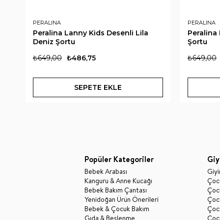
PERALINA
PERALINA
Peralina Lanny Kids Desenli Lila
Peralina
Deniz Şortu
Şortu
₺649,00
₺486,75
₺649,00
SEPETE EKLE
Popüler Kategoriler
Giy
Bebek Arabası
Giy
Kanguru & Anne Kucağı
Çocu
Bebek Bakım Çantası
Çocu
Yenidoğan Ürün Önerileri
Çoc
Bebek & Çocuk Bakım
Çoc
Gıda & Beslenme
Çocu