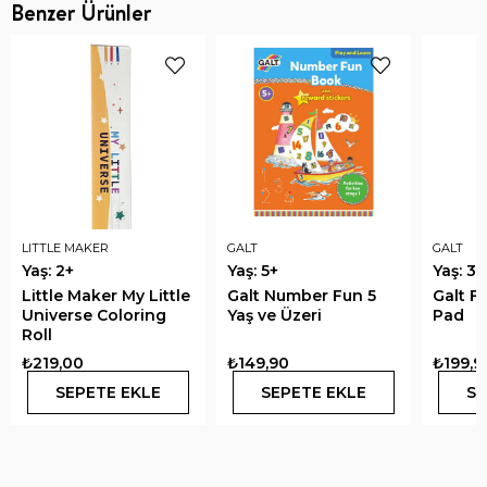
Benzer Ürünler
LITTLE MAKER
GALT
GALT
Yaş: 2+
Yaş: 5+
Yaş: 3+
Little Maker My Little
Galt Number Fun 5
Galt F
Universe Coloring
Yaş ve Üzeri
Pad
Roll
₺219,00
₺149,90
₺199,9
SEPETE EKLE
SEPETE EKLE
SE