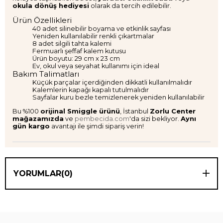
okula dönüş hediyesi
olarak da tercih edilebilir.
Ürün Özellikleri
40 adet silinebilir boyama ve etkinlik sayfası
Yeniden kullanılabilir renkli çıkartmalar
8 adet silgili tahta kalemi
Fermuarlı şeffaf kalem kutusu
Ürün boyutu: 29 cm x 23 cm
Ev, okul veya seyahat kullanımı için ideal
Bakım Talimatları
Küçük parçalar içerdiğinden dikkatli kullanılmalıdır
Kalemlerin kapağı kapalı tutulmalıdır
Sayfalar kuru bezle temizlenerek yeniden kullanılabilir
Bu %100
orijinal Smiggle ürünü
, İstanbul
Zorlu Center
mağazamızda
ve
pembecida.com
'da sizi bekliyor.
Aynı
gün kargo
avantajı ile şimdi sipariş verin!
YORUMLAR
(0)