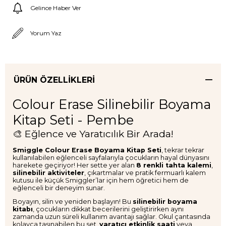
Gelince Haber Ver
Yorum Yaz
ÜRÜN ÖZELLIKLERI
Colour Erase Silinebilir Boyama
Kitap Seti - Pembe
🎨 Eğlence ve Yaratıcılık Bir Arada!
Smiggle Colour Erase Boyama Kitap Seti
, tekrar tekrar
kullanılabilen eğlenceli sayfalarıyla çocukların hayal dünyasını
harekete geçiriyor! Her sette yer alan
8 renkli tahta kalemi
,
silinebilir aktiviteler
, çıkartmalar ve pratik fermuarlı kalem
kutusu ile küçük Smiggler’lar için hem öğretici hem de
eğlenceli bir deneyim sunar.
Boyayın, silin ve yeniden başlayın! Bu
silinebilir boyama
kitabı
, çocukların dikkat becerilerini geliştirirken aynı
zamanda uzun süreli kullanım avantajı sağlar. Okul çantasında
kolayca taşınabilen bu set,
yaratıcı etkinlik saati
veya