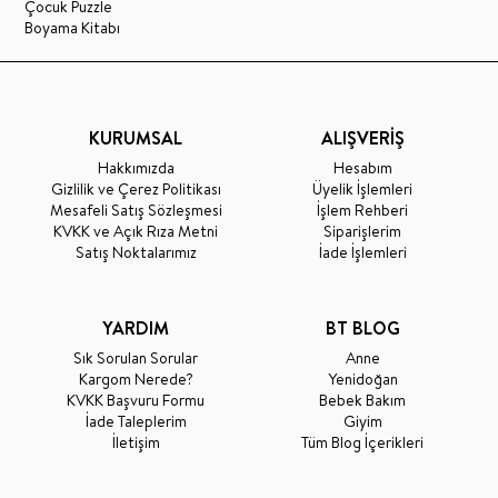
Çocuk Puzzle
Boyama Kitabı
KURUMSAL
ALIŞVERİŞ
Hakkımızda
Hesabım
Gizlilik ve Çerez Politikası
Üyelik İşlemleri
Mesafeli Satış Sözleşmesi
İşlem Rehberi
KVKK ve Açık Rıza Metni
Siparişlerim
Satış Noktalarımız
İade İşlemleri
YARDIM
BT BLOG
Sık Sorulan Sorular
Anne
Kargom Nerede?
Yenidoğan
KVKK Başvuru Formu
Bebek Bakım
İade Taleplerim
Giyim
İletişim
Tüm Blog İçerikleri