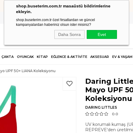
shop.buseterim.com.tr masaüstü bildirimlerine
HIZLI KARGO
ekleyin.
shop.buseterim.com.tr özel fırsatlardan ve güncel
kampanyalardan haberiniz olsun ister misiniz?
Daha Sonra
Evet
ÇANTA
OYUNCAK
KİTAP
EĞLENCE & AKTİVİTE
AKSESUAR
EV & YAŞAM
 Mayo UPF 50+ LIANA Koleksiyonu
Daring Littl
Mayo UPF 50
Koleksiyonu
DARING LITTLES
0.0
UV korumalı kumaş (UP
REPREVE'den üretilmişt