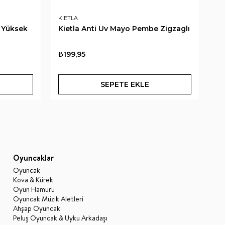
KIETLA
PE
z Yüksek
Kietla Anti Uv Mayo Pembe Zigzaglı
Pe
Si
₺199,95
₺
SEPETE EKLE
Oyuncaklar
Oyuncak
Kova & Kürek
Oyun Hamuru
Oyuncak Müzik Aletleri
Ahşap Oyuncak
Peluş Oyuncak & Uyku Arkadaşı