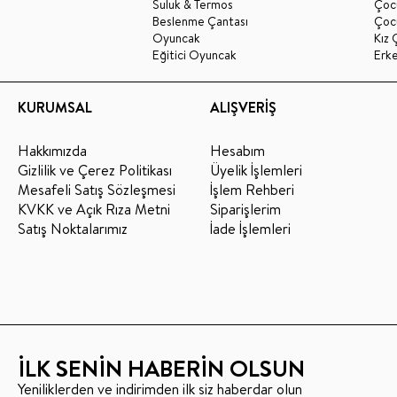
Suluk & Termos
Çoc
Beslenme Çantası
Çoc
Oyuncak
Kız 
Eğitici Oyuncak
Erk
KURUMSAL
ALIŞVERİŞ
Hakkımızda
Hesabım
Gizlilik ve Çerez Politikası
Üyelik İşlemleri
Mesafeli Satış Sözleşmesi
İşlem Rehberi
KVKK ve Açık Rıza Metni
Siparişlerim
Satış Noktalarımız
İade İşlemleri
İLK SENİN HABERİN OLSUN
Yeniliklerden ve indirimden ilk siz haberdar olun