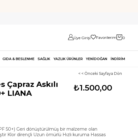
Favorilerim
Üye Girişi
0
GIDA & BESLENME
SAĞLIK
YAZLIK ÜRÜNLER
YENİDOĞAN
İNDİRİM
< < Önceki Sayfaya Dön
es Çapraz Askılı
₺1.500,00
+ LIANA
F 50+) Geri dönüştürülmüş bir malzeme olan
ir Klor dirençli Uzun ömürlü Hızlı kuruma Hassas