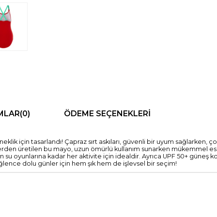
MLAR
(0)
ÖDEME SEÇENEKLERI
ik için tasarlandı! Çapraz sırt askıları, güvenli bir uyum sağlarken, 
lerden üretilen bu mayo, uzun ömürlü kullanım sunarken mükemmel esne
u oyunlarına kadar her aktivite için idealdir. Ayrıca UPF 50+ güneş koru
eğlence dolu günler için hem şık hem de işlevsel bir seçim!