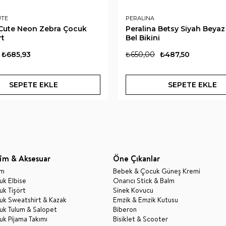
UTE
PERALINA
 Cute Neon Zebra Çocuk
Peralina Betsy Siyah Beya
rt
Bel Bikini
₺685,93
₺650,00
₺487,50
SEPETE EKLE
SEPETE EKLE
im & Aksesuar
Öne Çıkanlar
im
Bebek & Çocuk Güneş Kremi
k Elbise
Onarıcı Stick & Balm
k Tişört
Sinek Kovucu
uk Sweatshirt & Kazak
Emzik & Emzik Kutusu
uk Tulum & Salopet
Biberon
k Pijama Takımı
Bisiklet & Scooter