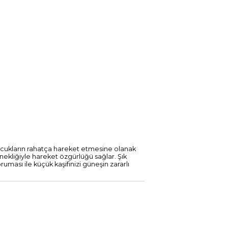
çocukların rahatça hareket etmesine olanak
kliğiyle hareket özgürlüğü sağlar. Şık
ması ile küçük kaşifinizi güneşin zararlı