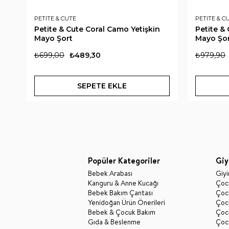
PETITE & CUTE
PETITE & C
Petite & Cute Coral Camo Yetişkin
Petite &
Mayo Şort
Mayo Şo
₺699,00
₺489,30
₺979,90
SEPETE EKLE
Popüler Kategoriler
Giy
Bebek Arabası
Giy
Kanguru & Anne Kucağı
Çocu
Bebek Bakım Çantası
Çocu
Yenidoğan Ürün Önerileri
Çoc
Bebek & Çocuk Bakım
Çoc
Gıda & Beslenme
Çocu