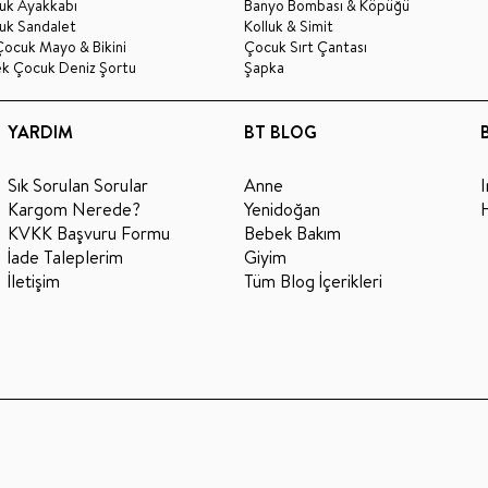
uk Ayakkabı
Banyo Bombası & Köpüğü
uk Sandalet
Kolluk & Simit
Çocuk Mayo & Bikini
Çocuk Sırt Çantası
ek Çocuk Deniz Şortu
Şapka
YARDIM
BT BLOG
Sık Sorulan Sorular
Anne
Kargom Nerede?
Yenidoğan
KVKK Başvuru Formu
Bebek Bakım
İade Taleplerim
Giyim
İletişim
Tüm Blog İçerikleri