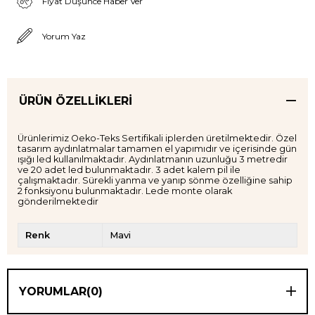
Fiyat Düşünce Haber Ver
Yorum Yaz
ÜRÜN ÖZELLIKLERI
Ürünlerimiz Oeko-Teks Sertifikali iplerden üretilmektedir. Özel
tasarım aydınlatmalar tamamen el yapımıdır ve içerisinde gün
ışığı led kullanılmaktadır. Aydınlatmanın uzunluğu 3 metredir
ve 20 adet led bulunmaktadır. 3 adet kalem pil ile
çalışmaktadır. Sürekli yanma ve yanıp sönme özelliğine sahip
2 fonksiyonu bulunmaktadır. Lede monte olarak
gönderilmektedir
Renk
Mavi
YORUMLAR
(0)