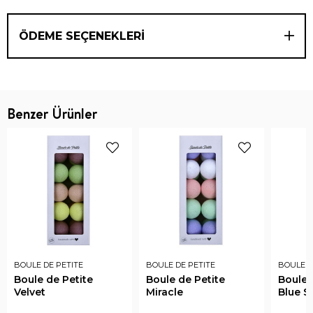
ÖDEME SEÇENEKLERI
Benzer Ürünler
BOULE DE PETITE
BOULE DE PETITE
BOULE D
Boule de Petite
Boule de Petite
Boule 
Velvet
Miracle
Blue S