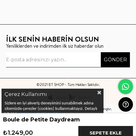
İLK SENİN HABERİN OLSUN
Yeniliklerden ve indirimden ilk siz haberdar olun
GÖNDER
©2021 BT SHOP - Tüm Hakları Saklıdır.
Çerez Kullanımı
Apple
Android
Sizlere en iyi alıveriş deneyimini sunabilmek adına
Bu sitenin kurulumu
Keyo Digital
tarafından yapılmıştır.
sitemizde çerezler (cookies) kullanmaktayız.
Detaylı
bilgi için
KVKK ve Gizlilik Politikası
ve
Çerez
Boule de Petite Daydream
Politika
ları
nı
inceleyebilirsiniz
₺1.249,00