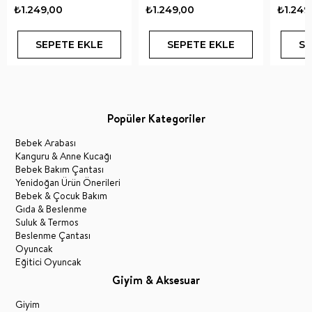
₺1.249,00
₺1.249,00
₺1.249
SEPETE EKLE
SEPETE EKLE
SE
Popüler Kategoriler
Bebek Arabası
Kanguru & Anne Kucağı
Bebek Bakım Çantası
Yenidoğan Ürün Önerileri
Bebek & Çocuk Bakım
Gıda & Beslenme
Suluk & Termos
Beslenme Çantası
Oyuncak
Eğitici Oyuncak
Giyim & Aksesuar
Giyim