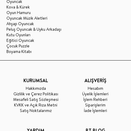
Oyuncak
Kova & Kürek
Oyun Hamuru
Oyuncak Müzik Aletleri
Ahşap Oyuncak
Peluş Oyuncak & Uyku Arkadaşı
Kutu Oyunları
Eğitici Oyuncak
Çocuk Puzzle
Boyama Kitabı
KURUMSAL
ALIŞVERİŞ
Hakkımızda
Hesabım
Gizlilik ve Çerez Politikası
Üyelik İşlemleri
Mesafeli Satış Sözleşmesi
İşlem Rehberi
KVKK ve Açık Rıza Metni
Siparişlerim
Satış Noktalarımız
İade İşlemleri
YARDIM
BT BLOG