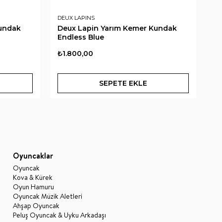
DEUX LAPINS
DE
Kundak
Deux Lapin Yarım Kemer Kundak
De
Endless Blue
Be
₺1.800,00
₺2
SEPETE EKLE
Oyuncaklar
Oyuncak
Kova & Kürek
Oyun Hamuru
Oyuncak Müzik Aletleri
Ahşap Oyuncak
Peluş Oyuncak & Uyku Arkadaşı