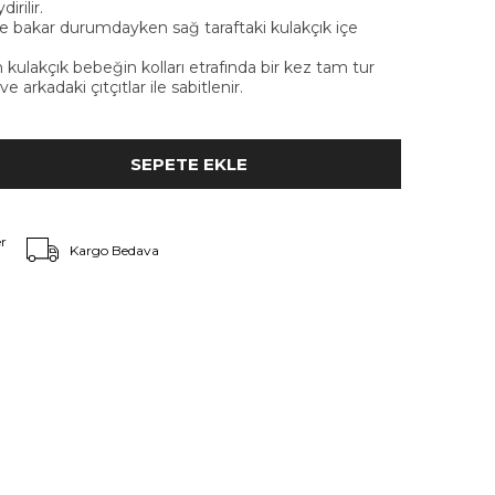
irilir.
ze bakar durumdayken sağ taraftaki kulakçık içe
 kulakçık bebeğin kolları etrafında bir kez tam tur
e arkadaki çıtçıtlar ile sabitlenir.
r
Kargo Bedava