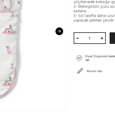
çıtçıtlanarak bebeğe giyd
2- Bebeğinizin yüzü si
katlanır.
3- Sol tarafta daha uzun
yapacak şekilde çevrilir v
Fiyat Düşünce Habe
Ver
Yorum Yaz