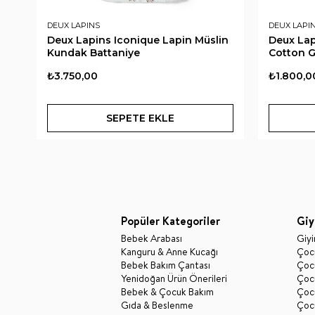
DEUX LAPINS
DEUX LAPI
Deux Lapins Iconique Lapin Müslin
Deux La
Kundak Battaniye
Cotton G
₺3.750,00
₺1.800,0
SEPETE EKLE
Popüler Kategoriler
Giy
Bebek Arabası
Giy
Kanguru & Anne Kucağı
Çocu
Bebek Bakım Çantası
Çocu
Yenidoğan Ürün Önerileri
Çoc
Bebek & Çocuk Bakım
Çoc
Gıda & Beslenme
Çocu