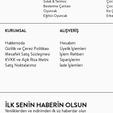
Suluk & Termos
Çoc
Beslenme Çantası
Çoc
Oyuncak
Kız 
Eğitici Oyuncak
Erk
KURUMSAL
ALIŞVERİŞ
Hakkımızda
Hesabım
Gizlilik ve Çerez Politikası
Üyelik İşlemleri
Mesafeli Satış Sözleşmesi
İşlem Rehberi
KVKK ve Açık Rıza Metni
Siparişlerim
Satış Noktalarımız
İade İşlemleri
İLK SENİN HABERİN OLSUN
Yeniliklerden ve indirimden ilk siz haberdar olun