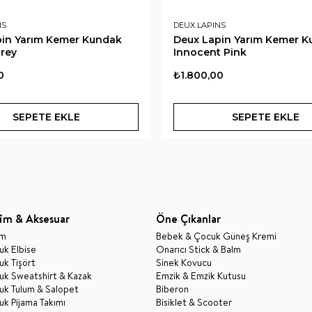
NS
DEUX LAPINS
pin Yarım Kemer Kundak
Deux Lapin Yarım Kemer 
rey
Innocent Pink
0
₺1.800,00
SEPETE EKLE
SEPETE EKLE
im & Aksesuar
Öne Çıkanlar
im
Bebek & Çocuk Güneş Kremi
k Elbise
Onarıcı Stick & Balm
k Tişört
Sinek Kovucu
uk Sweatshirt & Kazak
Emzik & Emzik Kutusu
uk Tulum & Salopet
Biberon
k Pijama Takımı
Bisiklet & Scooter