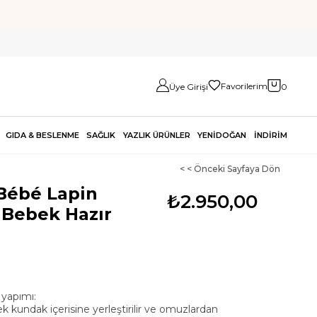
Favorilerim
Üye Girişi
0
GIDA & BESLENME
SAĞLIK
YAZLIK ÜRÜNLER
YENİDOĞAN
İNDİRİM
< < Önceki Sayfaya Dön
Bébé Lapin
₺2.950,00
 Bebek Hazır
yapımı:
ek kundak içerisine yerleştirilir ve omuzlardan