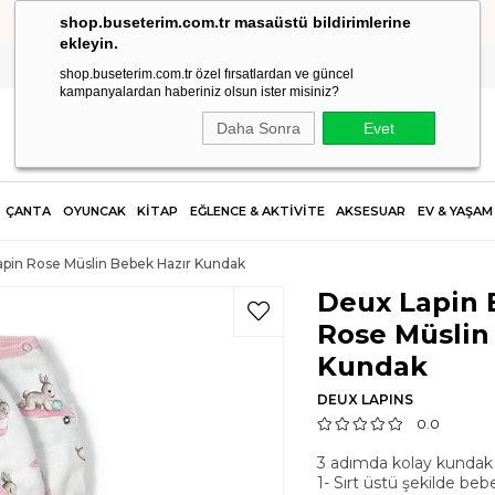
shop.buseterim.com.tr masaüstü bildirimlerine
HIZLI KARGO
ekleyin.
shop.buseterim.com.tr özel fırsatlardan ve güncel
kampanyalardan haberiniz olsun ister misiniz?
Daha Sonra
Evet
ÇANTA
OYUNCAK
KİTAP
EĞLENCE & AKTİVİTE
AKSESUAR
EV & YAŞAM
apin Rose Müslin Bebek Hazır Kundak
Deux Lapin 
Rose Müslin
Kundak
DEUX LAPINS
0.0
3 adımda kolay kundak 
1- Sırt üstü şekilde beb