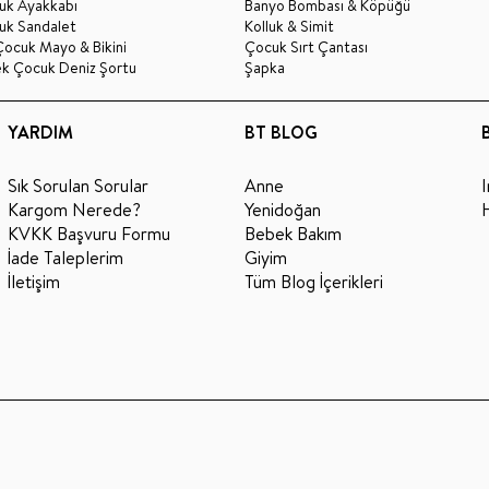
uk Ayakkabı
Banyo Bombası & Köpüğü
uk Sandalet
Kolluk & Simit
Çocuk Mayo & Bikini
Çocuk Sırt Çantası
ek Çocuk Deniz Şortu
Şapka
YARDIM
BT BLOG
Sık Sorulan Sorular
Anne
Kargom Nerede?
Yenidoğan
KVKK Başvuru Formu
Bebek Bakım
İade Taleplerim
Giyim
İletişim
Tüm Blog İçerikleri