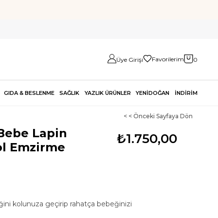
Favorilerim
Üye Girişi
0
GIDA & BESLENME
SAĞLIK
YAZLIK ÜRÜNLER
YENİDOĞAN
İNDİRİM
< < Önceki Sayfaya Dön
Bebe Lapin
₺1.750,00
ol Emzirme
ğini kolunuza geçirip rahatça bebeğinizi