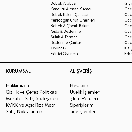
Bebek Arabası
Giy
Kanguru & Anne Kucağı
Çocu
Bebek Bakım Çantası
Çocu
Yenidoğan Ürün Önerileri
Çoc
Bebek & Çocuk Bakım
Çoc
Gıda & Beslenme
Çocu
Suluk & Termos
Çoc
Beslenme Çantası
Çoc
Oyuncak
Kız 
Eğitici Oyuncak
Erk
KURUMSAL
ALIŞVERİŞ
Hakkımızda
Hesabım
Gizlilik ve Çerez Politikası
Üyelik İşlemleri
Mesafeli Satış Sözleşmesi
İşlem Rehberi
KVKK ve Açık Rıza Metni
Siparişlerim
Satış Noktalarımız
İade İşlemleri