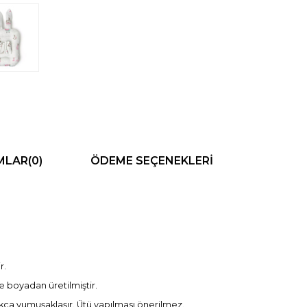
MLAR
(0)
ÖDEME SEÇENEKLERI
r.
e boyadan üretilmiştir.
kça yumuşaklaşır. Ütü yapılması önerilmez.