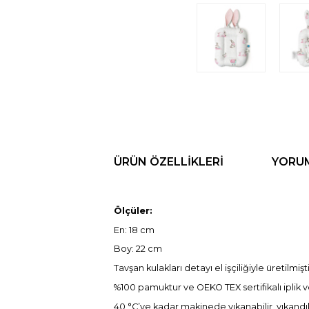
ÜRÜN ÖZELLIKLERI
YORU
Ölçüler:
En: 18 cm
Boy: 22 cm
Tavşan kulakları detayı el işçiliğiyle üretilmişti
%100 pamuktur ve OEKO TEX sertifikalı iplik v
40 °C’ye kadar makinede yıkanabilir, yıkandı