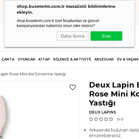
shop.buseterim.com.tr masaüstü bildirimlerine
2.500 TL VE ÜZERİ SİPARİŞLERDE KARGO ÜCRETSİZ!
ekleyin.
shop.buseterim.com.tr özel fırsatlardan ve güncel
kampanyalardan haberiniz olsun ister misiniz?
Daha Sonra
Evet
ÇANTA
OYUNCAK
KİTAP
EĞLENCE & AKTİVİTE
AKSESUAR
EV & YAŞAM
apin Rose Mini Kol Emzirme Yastığı
Deux Lapin 
Rose Mini K
Yastığı
DEUX LAPINS
0.0
Arkasında bulunan lasti
emzirebilirsiniz.