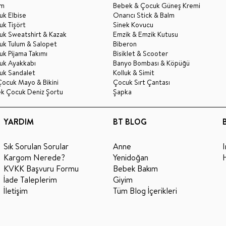
im
Bebek & Çocuk Güneş Kremi
k Elbise
Onarıcı Stick & Balm
k Tişört
Sinek Kovucu
uk Sweatshirt & Kazak
Emzik & Emzik Kutusu
uk Tulum & Salopet
Biberon
k Pijama Takımı
Bisiklet & Scooter
uk Ayakkabı
Banyo Bombası & Köpüğü
uk Sandalet
Kolluk & Simit
Çocuk Mayo & Bikini
Çocuk Sırt Çantası
ek Çocuk Deniz Şortu
Şapka
YARDIM
BT BLOG
Sık Sorulan Sorular
Anne
Kargom Nerede?
Yenidoğan
KVKK Başvuru Formu
Bebek Bakım
İade Taleplerim
Giyim
İletişim
Tüm Blog İçerikleri