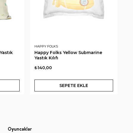
HAPPY FOLKS
HA
Yastık
Happy Folks Yellow Submarine
Ha
Yastık Kılıfı
Ya
₺140,00
₺9
SEPETE EKLE
Oyuncaklar