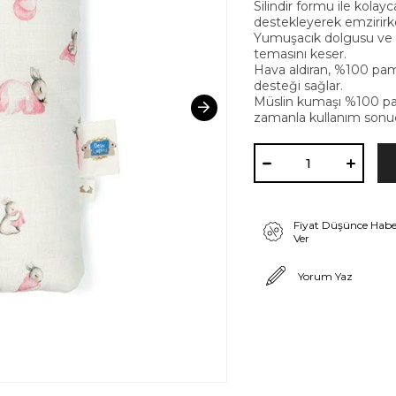
Silindir formu ile kolay
destekleyerek emzirirke
Yumuşacık dolgusu ve si
temasını keser.
Hava aldıran, %100 pam
desteği sağlar.
Müslin kumaşı %100 p
zamanla kullanım sonu
Fiyat Düşünce Habe
Ver
Yorum Yaz