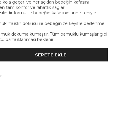
ca kola geçer, ve her açıdan bebeğin kafasını
n tam konfor ve rahatlık sağlar!
lindir formu ile bebeğin kafasının anne teniyle
uk müslin dokusu ile bebeğinize keyifle beslenme
amuk dokuma kumaştır. Tüm pamuklu kumaşlar gibi
cu pamuklanması beklenir.
r