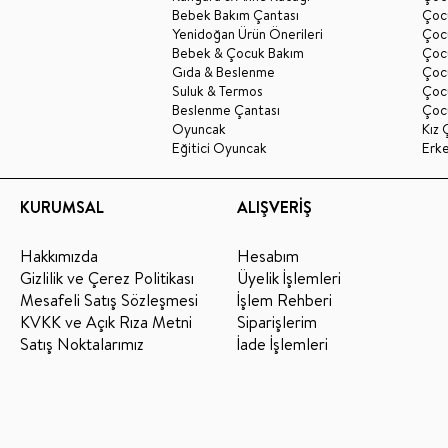
Bebek Bakım Çantası
Çocu
Yenidoğan Ürün Önerileri
Çoc
Bebek & Çocuk Bakım
Çoc
Gıda & Beslenme
Çocu
Suluk & Termos
Çoc
Beslenme Çantası
Çoc
Oyuncak
Kız 
Eğitici Oyuncak
Erk
KURUMSAL
ALIŞVERİŞ
Hakkımızda
Hesabım
Gizlilik ve Çerez Politikası
Üyelik İşlemleri
Mesafeli Satış Sözleşmesi
İşlem Rehberi
KVKK ve Açık Rıza Metni
Siparişlerim
Satış Noktalarımız
İade İşlemleri