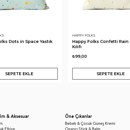
KS
HAPPY FOLKS
lks Dots in Space Yastık
Happy Folks Confetti Rain 
Kılıfı
₺99,00
SEPETE EKLE
SEPETE EKLE
im & Aksesuar
Öne Çıkanlar
im
Bebek & Çocuk Güneş Kremi
k Elbise
Onarıcı Stick & Balm