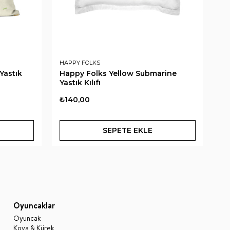
HAPPY FOLKS
HA
Yastık
Happy Folks Yellow Submarine
Ha
Yastık Kılıfı
Ya
₺140,00
₺9
SEPETE EKLE
Oyuncaklar
Oyuncak
Kova & Kürek