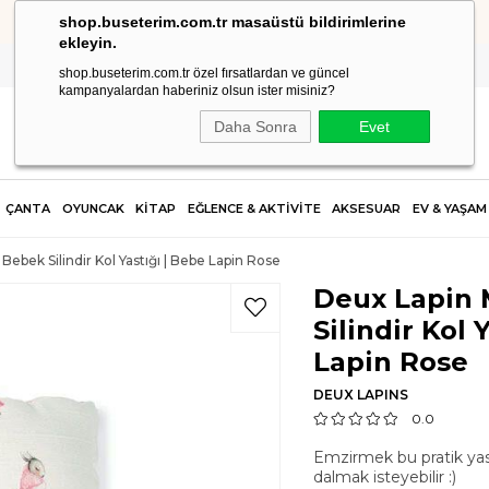
shop.buseterim.com.tr masaüstü bildirimlerine
HIZLI KARGO
ekleyin.
shop.buseterim.com.tr özel fırsatlardan ve güncel
kampanyalardan haberiniz olsun ister misiniz?
Daha Sonra
Evet
ÇANTA
OYUNCAK
KİTAP
EĞLENCE & AKTİVİTE
AKSESUAR
EV & YAŞAM
Bebek Silindir Kol Yastığı | Bebe Lapin Rose
Deux Lapin 
Silindir Kol 
Lapin Rose
DEUX LAPINS
0.0
Emzirmek bu pratik yast
dalmak isteyebilir :)