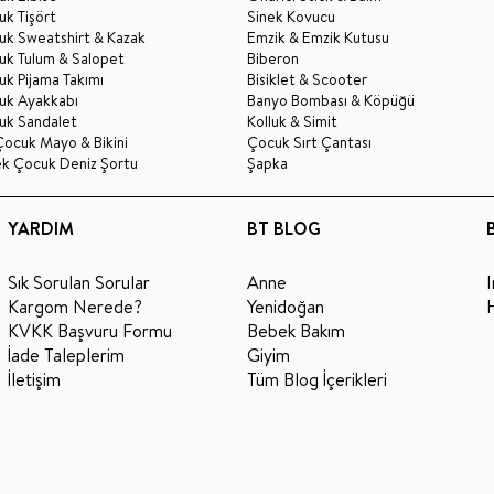
k Tişört
Sinek Kovucu
uk Sweatshirt & Kazak
Emzik & Emzik Kutusu
uk Tulum & Salopet
Biberon
k Pijama Takımı
Bisiklet & Scooter
uk Ayakkabı
Banyo Bombası & Köpüğü
uk Sandalet
Kolluk & Simit
Çocuk Mayo & Bikini
Çocuk Sırt Çantası
ek Çocuk Deniz Şortu
Şapka
YARDIM
BT BLOG
Sık Sorulan Sorular
Anne
Kargom Nerede?
Yenidoğan
KVKK Başvuru Formu
Bebek Bakım
İade Taleplerim
Giyim
İletişim
Tüm Blog İçerikleri