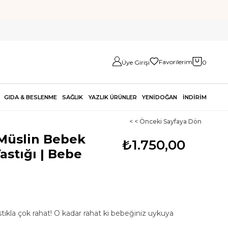
Favorilerim
Üye Girişi
0
GIDA & BESLENME
SAĞLIK
YAZLIK ÜRÜNLER
YENİDOĞAN
İNDİRİM
< < Önceki Sayfaya Dön
Müslin Bebek
₺1.750,00
Yastığı | Bebe
ıkla çok rahat! O kadar rahat ki bebeğiniz uykuya