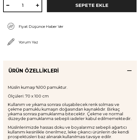
Fiyat Düşünce Haber Ver
Yorum Yaz
ÜRÜN ÖZELLIKLERI
Müslin kumaşı %100 pamuktur.
Ölçüleri: 70 x 100 cm
Kullanım ve yıkama sonrası oluşabilecek renk solması ve
çekme pamuklu kumaşın doğasından kaynaklıdır. Birkaç
yıkama sonrası pamuklanma bitecektir. Çekme ve normal
düzeyde pamuklanma sebepli iadeler kabul edilmemektedir.
Müslinlerimizde hassas doku ve boyalarımız sebepli ağartıcı
kullanımı kesinlikle önerilmez, leke çıkarıcı ürünlerin de kendi
prospektüsleri baz alınarak kullanılması tavsiye edilir.