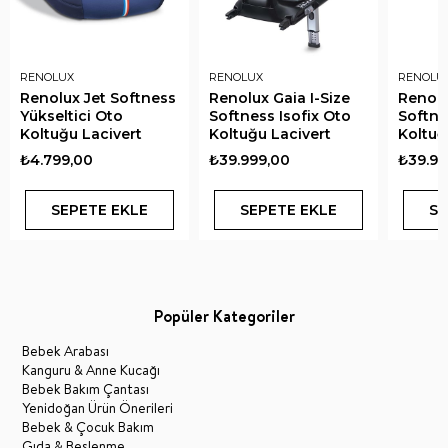
RENOLUX
RENOLUX
RENOLU
Renolux Jet Softness
Renolux Gaia I-Size
Renolu
Yükseltici Oto
Softness Isofix Oto
Softne
Koltuğu Lacivert
Koltuğu Lacivert
Koltuğ
₺4.799,00
₺39.999,00
₺39.99
SEPETE EKLE
SEPETE EKLE
SE
Popüler Kategoriler
Bebek Arabası
Kanguru & Anne Kucağı
Bebek Bakım Çantası
Yenidoğan Ürün Önerileri
Bebek & Çocuk Bakım
Gıda & Beslenme