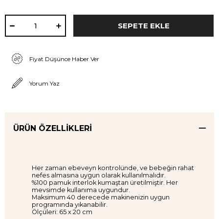
Fiyat Düşünce Haber Ver
Yorum Yaz
ÜRÜN ÖZELLIKLERI
Her zaman ebeveyn kontrolünde, ve bebeğin rahat
nefes almasına uygun olarak kullanılmalıdır.
%100 pamuk interlok kumaştan üretilmiştir. Her
mevsimde kullanıma uygundur.
Maksimum 40 derecede makinenizin uygun
programında yıkanabilir.
Ölçüleri: 65 x 20 cm