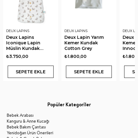
DEUX LAPINS
DEUX LAPINS
DEUX LA
Deux Lapins
Deux Lapin Yarım
Deux L
Iconique Lapin
Kemer Kundak
Kemer
Müslin Kundak
Cotton Grey
Innoce
Battaniye
₺3.750,00
₺1.800,00
₺1.800
SEPETE EKLE
SEPETE EKLE
SE
Popüler Kategoriler
Bebek Arabası
Kanguru & Anne Kucağı
Bebek Bakım Çantası
Yenidoğan Ürün Önerileri