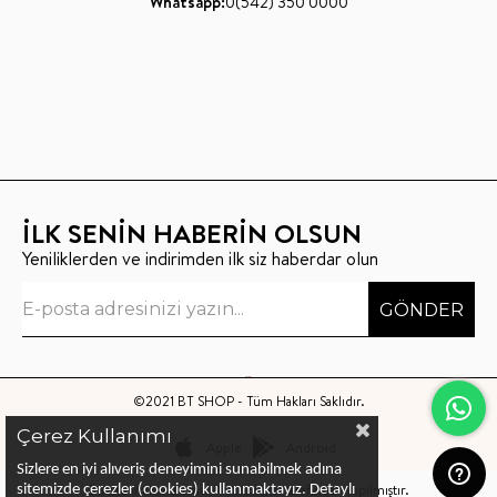
Whatsapp:
0(542) 350 0000
İLK SENİN HABERİN OLSUN
Yeniliklerden ve indirimden ilk siz haberdar olun
GÖNDER
©2021 BT SHOP - Tüm Hakları Saklıdır.
Çerez Kullanımı
Apple
Android
Sizlere en iyi alıveriş deneyimini sunabilmek adına
Bu sitenin kurulumu
Keyo Digital
tarafından yapılmıştır.
sitemizde çerezler (cookies) kullanmaktayız.
Detaylı