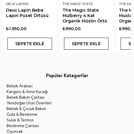
DEUX LAPINS
THE MAGIC STATE
THE MAG
Deux Lapin Bebe
The Magic State
The Ma
Lapin Puset Örtüsü
Mulberry 4 Kat
Mustar
Organik Müslin Örtü
Organi
₺1.950,00
₺990,00
₺990,
SEPETE EKLE
SEPETE EKLE
SE
Popüler Kategoriler
Bebek Arabası
Kanguru & Anne Kucağı
Bebek Bakım Çantası
Yenidoğan Ürün Önerileri
Bebek & Çocuk Bakım
Gıda & Beslenme
Suluk & Termos
Beslenme Çantası
Oyuncak