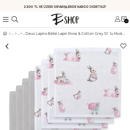
HIZLI KARGO
0
Deux Lapins Bébé Lapin Rose & Cotton Grey 10`lu Müslin Ağız Bezi Paketi