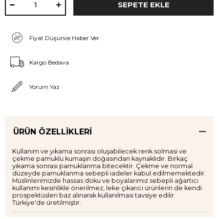
Fiyat Düşünce Haber Ver
Kargo Bedava
Yorum Yaz
ÜRÜN ÖZELLIKLERI
Kullanım ve yıkama sonrası oluşabilecek renk solması ve
çekme pamuklu kumaşın doğasından kaynaklıdır. Birkaç
yıkama sonrası pamuklanma bitecektir. Çekme ve normal
düzeyde pamuklanma sebepli iadeler kabul edilmemektedir.
Müslinlerimizde hassas doku ve boyalarımız sebepli ağartıcı
kullanımı kesinlikle önerilmez, leke çıkarıcı ürünlerin de kendi
prospektüsleri baz alınarak kullanılması tavsiye edilir.
Türkiye'de üretilmiştir.