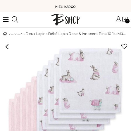
HIZLI KARGO
0
Deux Lapins Bébé Lapin Rose & Innocent Pink 10`lu Müslin Ağız Bezi Paketi