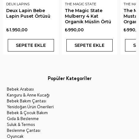
DEUX LAPINS
THE MAGIC STATE
THE MAG
Deux Lapin Bebe
The Magic State
The Ma
Lapin Puset Örtüsü
Mulberry 4 Kat
Mustar
Organik Müslin Örtü
Organi
₺1.950,00
₺990,00
₺990,
SEPETE EKLE
SEPETE EKLE
SE
Popüler Kategoriler
Bebek Arabası
Kanguru & Anne Kucağı
Bebek Bakım Çantası
Yenidoğan Ürün Önerileri
Bebek & Çocuk Bakım
Gıda & Beslenme
Suluk & Termos
Beslenme Çantası
Oyuncak