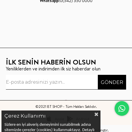
Whatsapp:
0(542) 350 0000
İLK SENİN HABERİN OLSUN
Yeniliklerden ve indirimden ilk siz haberdar olun
GÖNDER
©2021 BT SHOP - Tüm Hakları Saklıdır.
Çerez Kullanımı
Apple
Android
Sizlere en iyi alıveriş deneyimini sunabilmek adına
Bu sitenin kurulumu
Keyo Digital
tarafından yapılmıştır.
sitemizde çerezler (cookies) kullanmaktayız.
Detaylı