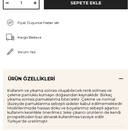
Fiyat Düşünce Haber Ver
Kargo Bedava
Yorum Yaz
ÜRÜN ÖZELLIKLERI
Kullanım ve yıkama sonrası oluşabilecek renk solması ve
çekme pamuklu kumaşın doğasından kaynaklıdır. Birkaç
yıkama sonrası pamuklanma bitecektir. Çekme ve normal
düzeyde pamuklanma sebepli iadeler kabul edilmemektedir.
Müslinlerimizde hassas doku ve boyalarımız sebepli ağartıcı
kullanımı kesinlikle önerilmez, leke çıkarıcı ürünlerin de kendi
prospektüsleri baz alınarak kullanılması tavsiye edilir.
Türkiye'de üretilmiştir.