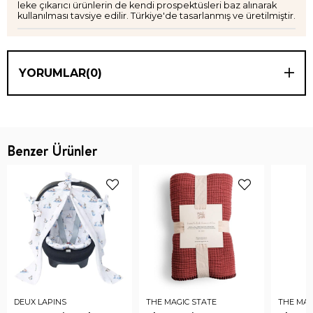
leke çıkarıcı ürünlerin de kendi prospektüsleri baz alınarak
kullanılması tavsiye edilir. Türkiye'de tasarlanmış ve üretilmiştir.
YORUMLAR
(0)
Benzer Ürünler
DEUX LAPINS
THE MAGIC STATE
THE MAG