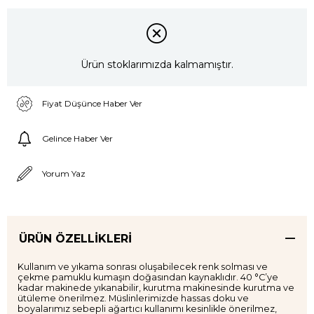
Ürün stoklarımızda kalmamıştır.
Fiyat Düşünce Haber Ver
Gelince Haber Ver
Yorum Yaz
ÜRÜN ÖZELLIKLERI
Kullanım ve yıkama sonrası oluşabilecek renk solması ve
çekme pamuklu kumaşın doğasından kaynaklıdır. 40 °C’ye
kadar makinede yıkanabilir, kurutma makinesinde kurutma ve
ütüleme önerilmez. Müslinlerimizde hassas doku ve
boyalarımız sebepli ağartıcı kullanımı kesinlikle önerilmez,