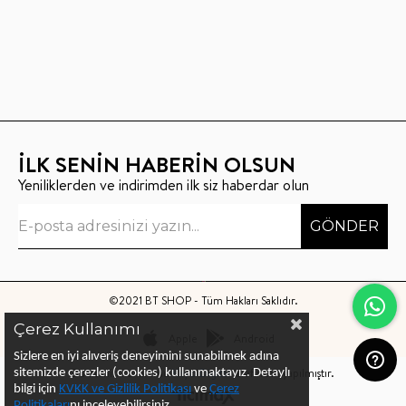
İLK SENİN HABERİN OLSUN
Yeniliklerden ve indirimden ilk siz haberdar olun
GÖNDER
©2021 BT SHOP - Tüm Hakları Saklıdır.
Çerez Kullanımı
Apple
Android
Sizlere en iyi alıveriş deneyimini sunabilmek adına
Bu sitenin kurulumu
Keyo Digital
tarafından yapılmıştır.
sitemizde çerezler (cookies) kullanmaktayız.
Detaylı
bilgi için
KVKK ve Gizlilik Politikası
ve
Çerez
Politika
ları
nı
inceleyebilirsiniz