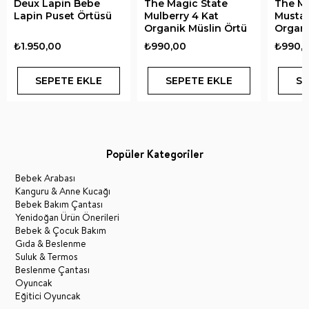
Deux Lapin Bebe
The Magic State
The Ma
Lapin Puset Örtüsü
Mulberry 4 Kat
Mustar
Organik Müslin Örtü
Organi
₺1.950,00
₺990,00
₺990,
SEPETE EKLE
SEPETE EKLE
SE
Popüler Kategoriler
Bebek Arabası
Kanguru & Anne Kucağı
Bebek Bakım Çantası
Yenidoğan Ürün Önerileri
Bebek & Çocuk Bakım
Gıda & Beslenme
Suluk & Termos
Beslenme Çantası
Oyuncak
Eğitici Oyuncak