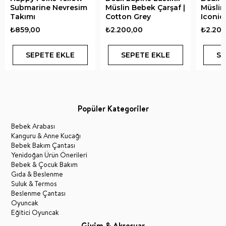
Submarine Nevresim
Müslin Bebek Çarşaf |
Müslin
Takımı
Cotton Grey
Iconiq
₺859,00
₺2.200,00
₺2.200
SEPETE EKLE
SEPETE EKLE
SE
Popüler Kategoriler
Bebek Arabası
Kanguru & Anne Kucağı
Bebek Bakım Çantası
Yenidoğan Ürün Önerileri
Bebek & Çocuk Bakım
Gıda & Beslenme
Suluk & Termos
Beslenme Çantası
Oyuncak
Eğitici Oyuncak
Giyim & Aksesuar