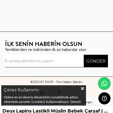
İLK SENİN HABERİN OLSUN
Yeniliklerden ve indirimden ilk siz haberdar olun
GÖNDER
©2021 BT SHOP - Tüm Hakları Saklıdır.
Çerez Kullanımı
Apple
Android
Sizlere en iyi alıveriş deneyimini sunabilmek adına
Bu sitenin kurulumu
Keyo Digital
tarafından yapılmıştır.
sitemizde çerezler (cookies) kullanmaktayız.
Detaylı
bilgi için
KVKK ve Gizlilik Politikası
ve
Çerez
Deux Lapins Lastikli Müslin Bebek Çarşaf | Endless Blue
Politika
ları
nı
inceleyebilirsiniz