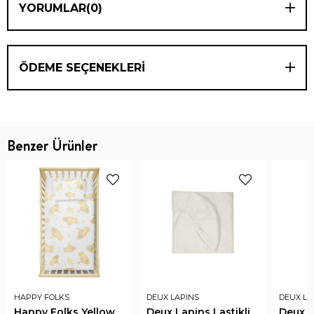
YORUMLAR
(0)
ÖDEME SEÇENEKLERI
Benzer Ürünler
HAPPY FOLKS
DEUX LAPINS
DEUX LA
Happy Folks Yellow
Deux Lapins Lastikli
Deux L