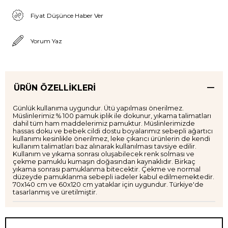
Fiyat Düşünce Haber Ver
Yorum Yaz
ÜRÜN ÖZELLIKLERI
Günlük kullanıma uygundur. Ütü yapılması önerilmez.
Müslinlerimiz % 100 pamuk iplik ile dokunur, yıkama talimatları
dahil tüm ham maddelerimiz pamuktur. Müslinlerimizde
hassas doku ve bebek cildi dostu boyalarımız sebepli ağartıcı
kullanımı kesinlikle önerilmez, leke çıkarıcı ürünlerin de kendi
kullanım talimatları baz alınarak kullanılması tavsiye edilir.
Kullanım ve yıkama sonrası oluşabilecek renk solması ve
çekme pamuklu kumaşın doğasından kaynaklıdır. Birkaç
yıkama sonrası pamuklanma bitecektir. Çekme ve normal
düzeyde pamuklanma sebepli iadeler kabul edilmemektedir.
70x140 cm ve 60x120 cm yataklar için uygundur. Türkiye'de
tasarlanmış ve üretilmiştir.