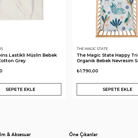
NS
THE MAGIC STATE
ins Lastikli Müslin Bebek
The Magic State Happy Tr
 Cotton Grey
Organik Bebek Nevresim S
0
₺1.790,00
SEPETE EKLE
SEPETE EKLE
im & Aksesuar
Öne Çıkanlar