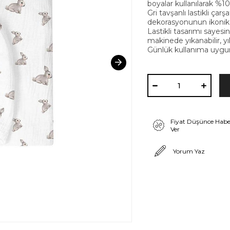
boyalar kullanılarak %1
Gri tavşanlı lastikli çar
dekorasyonunun ikonik 
Lastikli tasarımı sayesi
makinede yıkanabilir, y
Günlük kullanıma uygun
Fiyat Düşünce Habe
Ver
Yorum Yaz