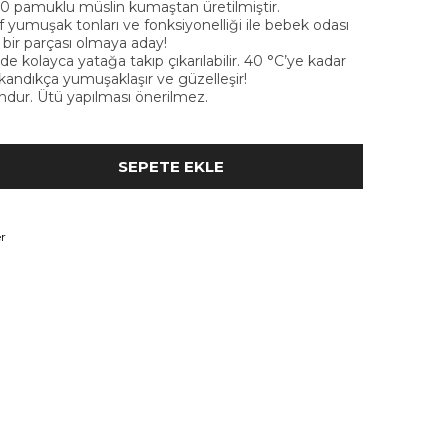
00 pamuklu müslin kumaştan üretilmiştir.
şaf yumuşak tonları ve fonksiyonelliği ile bebek odası
bir parçası olmaya aday!
nde kolayca yatağa takıp çıkarılabilir. 40 °C’ye kadar
ıkandıkça yumuşaklaşır ve güzelleşir!
dur. Ütü yapılması önerilmez.
r