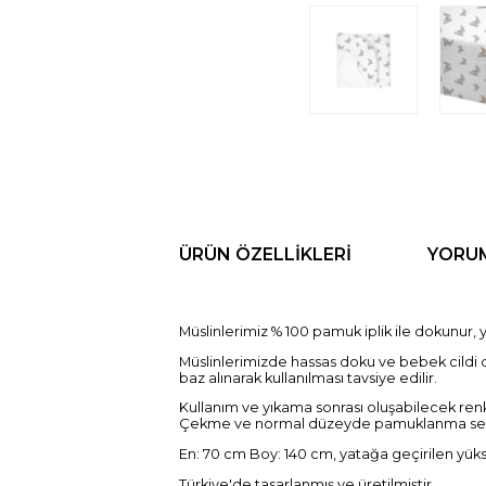
ÜRÜN ÖZELLIKLERI
YORU
Müslinlerimiz % 100 pamuk iplik ile dokunur
Müslinlerimizde hassas doku ve bebek cildi do
baz alınarak kullanılması tavsiye edilir.
Kullanım ve yıkama sonrası oluşabilecek re
Çekme ve normal düzeyde pamuklanma sebe
En: 70 cm Boy: 140 cm, yatağa geçirilen yüksek
Türkiye'de tasarlanmış ve üretilmiştir.