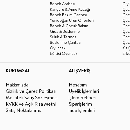
Bebek Arabası
Giy
Kanguru & Anne Kucağı
Çocu
Bebek Bakım Çantası
Çocu
Yenidoğan Ürün Önerileri
Çoc
Bebek & Çocuk Bakım
Çoc
Gıda & Beslenme
Çocu
Suluk & Termos
Çoc
Beslenme Çantası
Çoc
Oyuncak
Kız 
Eğitici Oyuncak
Erk
KURUMSAL
ALIŞVERİŞ
Hakkımızda
Hesabım
Gizlilik ve Çerez Politikası
Üyelik İşlemleri
Mesafeli Satış Sözleşmesi
İşlem Rehberi
KVKK ve Açık Rıza Metni
Siparişlerim
Satış Noktalarımız
İade İşlemleri