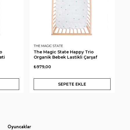
THE MAGIC STATE
TH
io
The Magic State Happy Trio
Th
eti
Organik Bebek Lastikli Çarşaf
Or
₺979,00
₺1
SEPETE EKLE
Oyuncaklar