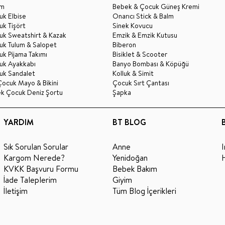
im
Bebek & Çocuk Güneş Kremi
k Elbise
Onarıcı Stick & Balm
k Tişört
Sinek Kovucu
uk Sweatshirt & Kazak
Emzik & Emzik Kutusu
uk Tulum & Salopet
Biberon
k Pijama Takımı
Bisiklet & Scooter
uk Ayakkabı
Banyo Bombası & Köpüğü
uk Sandalet
Kolluk & Simit
Çocuk Mayo & Bikini
Çocuk Sırt Çantası
ek Çocuk Deniz Şortu
Şapka
YARDIM
BT BLOG
Sık Sorulan Sorular
Anne
Kargom Nerede?
Yenidoğan
KVKK Başvuru Formu
Bebek Bakım
İade Taleplerim
Giyim
İletişim
Tüm Blog İçerikleri