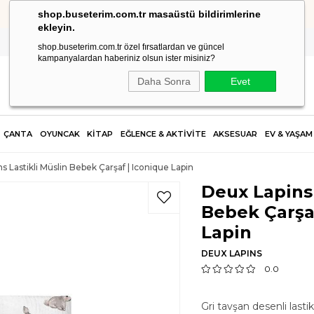
shop.buseterim.com.tr masaüstü bildirimlerine
HIZLI KARGO
ekleyin.
shop.buseterim.com.tr özel fırsatlardan ve güncel
kampanyalardan haberiniz olsun ister misiniz?
Daha Sonra
Evet
ÇANTA
OYUNCAK
KİTAP
EĞLENCE & AKTİVİTE
AKSESUAR
EV & YAŞAM
s Lastikli Müslin Bebek Çarşaf | Iconique Lapin
Deux Lapins 
Bebek Çarşaf
Lapin
DEUX LAPINS
0.0
Gri tavşan desenli lastik