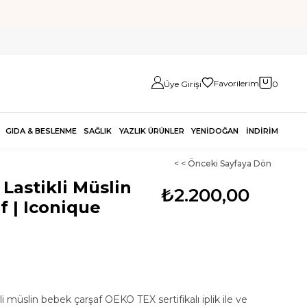
Favorilerim
Üye Girişi
0
GIDA & BESLENME
SAĞLIK
YAZLIK ÜRÜNLER
YENİDOĞAN
İNDİRİM
< < Önceki Sayfaya Dön
Lastikli Müslin
₺2.200,00
 | Iconique
li müslin bebek çarşaf OEKO TEX sertifikalı iplik ile ve