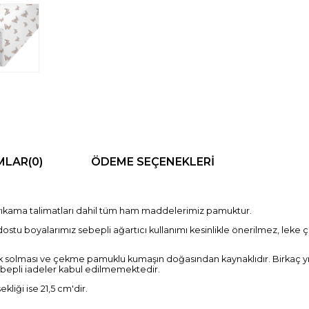
MLAR
(0)
ÖDEME SEÇENEKLERI
, yıkama talimatları dahil tüm ham maddelerimiz pamuktur.
stu boyalarımız sebepli ağartıcı kullanımı kesinlikle önerilmez, leke çık
nk solması ve çekme pamuklu kumaşın doğasından kaynaklıdır. Birkaç 
pli iadeler kabul edilmemektedir.
liği ise 21,5 cm'dir.