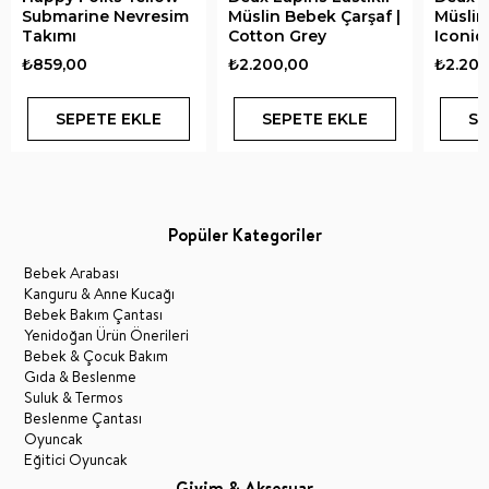
Submarine Nevresim
Müslin Bebek Çarşaf |
Müslin
Takımı
Cotton Grey
Iconiq
₺859,00
₺2.200,00
₺2.200
SEPETE EKLE
SEPETE EKLE
SE
Popüler Kategoriler
Bebek Arabası
Kanguru & Anne Kucağı
Bebek Bakım Çantası
Yenidoğan Ürün Önerileri
Bebek & Çocuk Bakım
Gıda & Beslenme
Suluk & Termos
Beslenme Çantası
Oyuncak
Eğitici Oyuncak
Giyim & Aksesuar