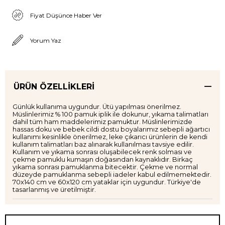
Fiyat Düşünce Haber Ver
Yorum Yaz
ÜRÜN ÖZELLIKLERI
Günlük kullanıma uygundur. Ütü yapılması önerilmez.
Müslinlerimiz % 100 pamuk iplik ile dokunur, yıkama talimatları
dahil tüm ham maddelerimiz pamuktur. Müslinlerimizde
hassas doku ve bebek cildi dostu boyalarımız sebepli ağartıcı
kullanımı kesinlikle önerilmez, leke çıkarıcı ürünlerin de kendi
kullanım talimatları baz alınarak kullanılması tavsiye edilir.
Kullanım ve yıkama sonrası oluşabilecek renk solması ve
çekme pamuklu kumaşın doğasından kaynaklıdır. Birkaç
yıkama sonrası pamuklanma bitecektir. Çekme ve normal
düzeyde pamuklanma sebepli iadeler kabul edilmemektedir.
70x140 cm ve 60x120 cm yataklar için uygundur. Türkiye'de
tasarlanmış ve üretilmiştir.