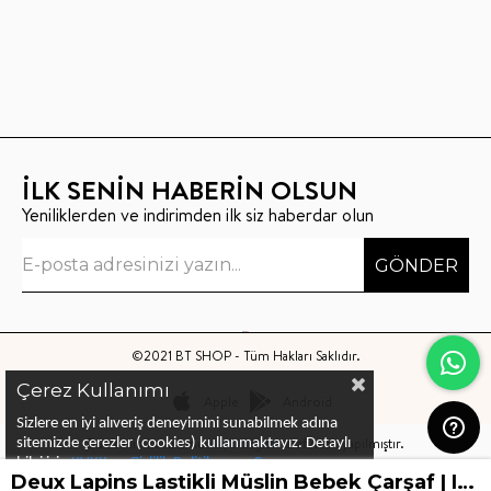
İLK SENİN HABERİN OLSUN
Yeniliklerden ve indirimden ilk siz haberdar olun
GÖNDER
©2021 BT SHOP - Tüm Hakları Saklıdır.
Çerez Kullanımı
Apple
Android
Sizlere en iyi alıveriş deneyimini sunabilmek adına
Bu sitenin kurulumu
Keyo Digital
tarafından yapılmıştır.
sitemizde çerezler (cookies) kullanmaktayız.
Detaylı
bilgi için
KVKK ve Gizlilik Politikası
ve
Çerez
Deux Lapins Lastikli Müslin Bebek Çarşaf | Innocent Pink
Politika
ları
nı
inceleyebilirsiniz