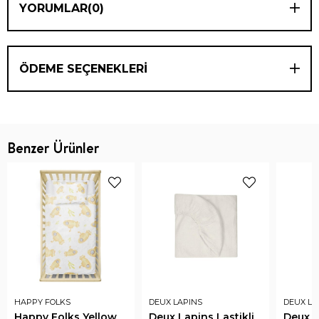
YORUMLAR
(0)
ÖDEME SEÇENEKLERI
Benzer Ürünler
HAPPY FOLKS
DEUX LAPINS
DEUX LA
Happy Folks Yellow
Deux Lapins Lastikli
Deux L