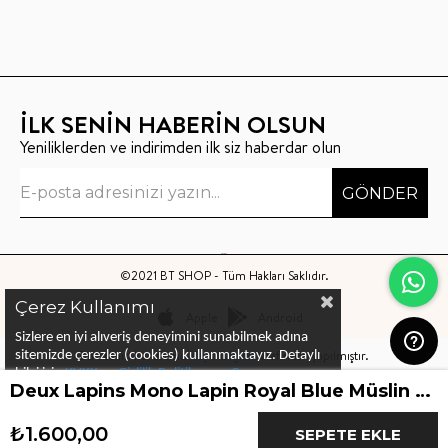
İLK SENİN HABERİN OLSUN
Yeniliklerden ve indirimden ilk siz haberdar olun
GÖNDER
©2021 BT SHOP - Tüm Hakları Saklıdır.
Çerez Kullanımı
Apple
Android
Sizlere en iyi alıveriş deneyimini sunabilmek adına
Bu sitenin kurulumu
Keyo Digital
tarafından yapılmıştır.
sitemizde çerezler (cookies) kullanmaktayız.
Detaylı
bilgi için
KVKK ve Gizlilik Politikası
ve
Çerez
Deux Lapins Mono Lapin Royal Blue Müslin Bebek Emzirme Önlüğü
Politika
ları
nı
inceleyebilirsiniz
₺1.600,00