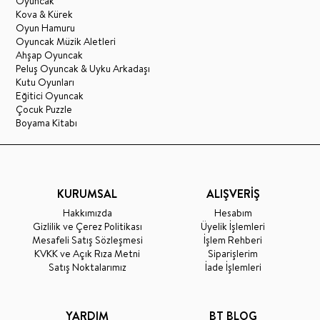
Oyuncak
Kova & Kürek
Oyun Hamuru
Oyuncak Müzik Aletleri
Ahşap Oyuncak
Peluş Oyuncak & Uyku Arkadaşı
Kutu Oyunları
Eğitici Oyuncak
Çocuk Puzzle
Boyama Kitabı
KURUMSAL
ALIŞVERİŞ
Hakkımızda
Hesabım
Gizlilik ve Çerez Politikası
Üyelik İşlemleri
Mesafeli Satış Sözleşmesi
İşlem Rehberi
KVKK ve Açık Rıza Metni
Siparişlerim
Satış Noktalarımız
İade İşlemleri
YARDIM
BT BLOG