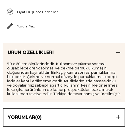
Fiyat Düşünce Haber Ver
Yorum Yaz
ÜRÜN ÖZELLIKLERI
90 x 60 cm ölçülerindedir. Kullanım ve yıkama sonrası
oluşabilecek renk solması ve çekme pamuklu kumaşın
doğasından kaynaklıdır. Birkaç yıkama sonrası pamuklanma
bitecektir. Çekme ve normal düzeyde pamuklanma sebepli
iadeler kabul edilmemektedir. Müslinlerimizde hassas doku
ve boyalarımız sebepli ağartıcı kullanımı kesinlikle önerilmez,
leke çıkarıcı ürünlerin de kendi prospektüsleri baz alınarak
kullanılması tavsiye edilir. Türkiye'de tasarlanmış ve üretilmiştir.
YORUMLAR
(0)