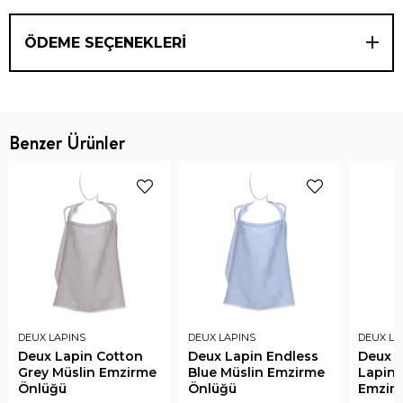
ÖDEME SEÇENEKLERI
Benzer Ürünler
DEUX LAPINS
DEUX LAPINS
DEUX LA
Deux Lapin Cotton
Deux Lapin Endless
Deux L
Grey Müslin Emzirme
Blue Müslin Emzirme
Lapin 
Önlüğü
Önlüğü
Emzir