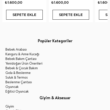
₺1.600,00
₺1.600,00
₺1.600
SEPETE EKLE
SEPETE EKLE
SE
Popüler Kategoriler
Bebek Arabası
Kanguru & Anne Kucağı
Bebek Bakım Çantası
Yenidoğan Ürün Önerileri
Bebek & Çocuk Bakım
Gıda & Beslenme
Suluk & Termos
Beslenme Çantası
Oyuncak
Eğitici Oyuncak
Giyim & Aksesuar
Giyim