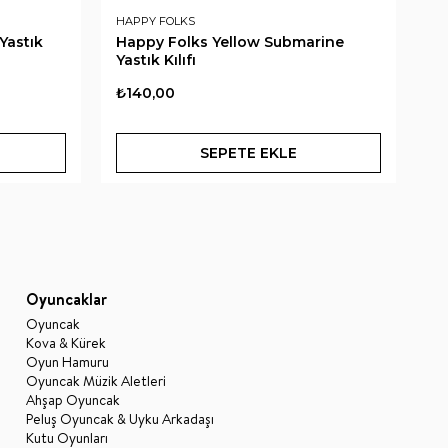
HAPPY FOLKS
HA
Yastık
Happy Folks Yellow Submarine
Ha
Yastık Kılıfı
Ya
₺140,00
₺9
SEPETE EKLE
Oyuncaklar
Oyuncak
Kova & Kürek
Oyun Hamuru
Oyuncak Müzik Aletleri
Ahşap Oyuncak
Peluş Oyuncak & Uyku Arkadaşı
Kutu Oyunları