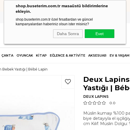
shop.buseterim.com.tr masaüstü bildirimlerine
HIZLI KARGO
ekleyin.
shop.buseterim.com.tr özel fırsatlardan ve güncel
kampanyalardan haberiniz olsun ister misiniz?
Daha Sonra
Evet
ÇANTA
OYUNCAK
KİTAP
EĞLENCE & AKTİVİTE
AKSESUAR
EV & YAŞAM
 Bebek Yastığı | Bébé Lapin
Deux Lapins
Yastığı | Bé
DEUX LAPINS
0.0
Müslin kumaşı %100 pam
biye detayıyla el işçiliği
cm Kılıf: Müslin Dolgu: