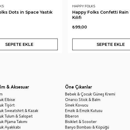
KS
HAPPY FOLKS
lks Dots in Space Yastık
Happy Folks Confetti Rain 
Kılıfı
₺99,00
SEPETE EKLE
SEPETE EKLE
im & Aksesuar
Öne Çıkanlar
im
Bebek & Çocuk Güneş Kremi
k Elbise
Onarıcı Stick & Balm
k Tişört
Sinek Kovucu
uk Sweatshirt & Kazak
Emzik & Emzik Kutusu
uk Tulum & Salopet
Biberon
k Pijama Takımı
Bisiklet & Scooter
uk Ayakkabı
Banyo Bombası & Köpüğü