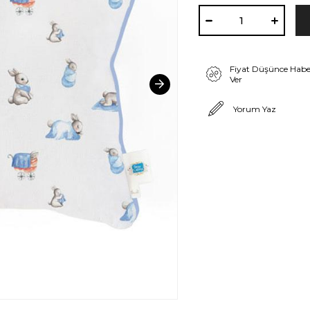
Fiyat Düşünce Habe
Ver
Yorum Yaz