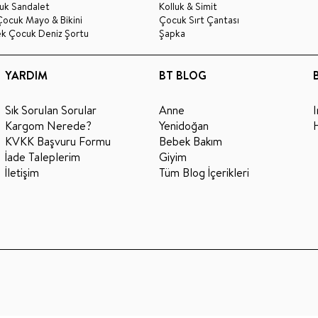
uk Sandalet
Kolluk & Simit
Çocuk Mayo & Bikini
Çocuk Sırt Çantası
ek Çocuk Deniz Şortu
Şapka
YARDIM
BT BLOG
Sık Sorulan Sorular
Anne
Kargom Nerede?
Yenidoğan
KVKK Başvuru Formu
Bebek Bakım
İade Taleplerim
Giyim
İletişim
Tüm Blog İçerikleri