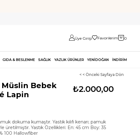
Favorilerim
Üye Girişi
0
GIDA & BESLENME
SAĞLIK
YAZLIK ÜRÜNLER
YENİDOĞAN
İNDİRİM
< < Önceki Sayfaya Dön
 Müslin Bebek
₺2.000,00
bé Lapin
uk dokuma kumaştır. Yastık kılıfı kenarı; pamuk
yle üretilmiştir. Yastık Özellikleri: En: 45 cm Boy: 35
 % 100 Hallowfiber