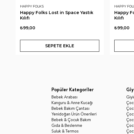
HAPPY FOLKS
HAPPY FOL
Happy Folks Lost in Space Yastık
Happy Fo
Kılıfı
Kılıfı
₺99,00
₺99,00
SEPETE EKLE
Popüler Kategoriler
Giy
Bebek Arabası
Giy
Kanguru & Anne Kucağı
Çocu
Bebek Bakım Çantası
Çocu
Yenidoğan Ürün Önerileri
Çoc
Bebek & Çocuk Bakım
Çoc
Gıda & Beslenme
Çocu
Suluk & Termos
Çoc