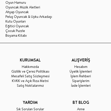
Oyun Hamuru
Oyuncak Müzik Aletleri
Ahşap Oyuncak
Peluş Oyuncak & Uyku Arkadaşı
Kutu Oyunları
Eğitici Oyuncak
Çocuk Puzzle
Boyama Kitabı
KURUMSAL
ALIŞVERİŞ
Hakkımızda
Hesabım
Gizlilik ve Çerez Politikası
Üyelik İşlemleri
Mesafeli Satış Sözleşmesi
İşlem Rehberi
KVKK ve Açık Rıza Metni
Siparişlerim
Satış Noktalarımız
İade İşlemleri
YARDIM
BT BLOG
Sık Sorulan Sorular
Anne