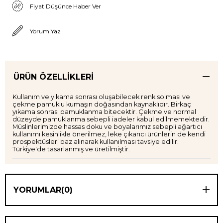
Fiyat Düşünce Haber Ver
Yorum Yaz
ÜRÜN ÖZELLIKLERI
Kullanım ve yıkama sonrası oluşabilecek renk solması ve
çekme pamuklu kumaşın doğasından kaynaklıdır. Birkaç
yıkama sonrası pamuklanma bitecektir. Çekme ve normal
düzeyde pamuklanma sebepli iadeler kabul edilmemektedir.
Müslinlerimizde hassas doku ve boyalarımız sebepli ağartıcı
kullanımı kesinlikle önerilmez, leke çıkarıcı ürünlerin de kendi
prospektüsleri baz alınarak kullanılması tavsiye edilir.
Türkiye'de tasarlanmış ve üretilmiştir.
YORUMLAR
(0)