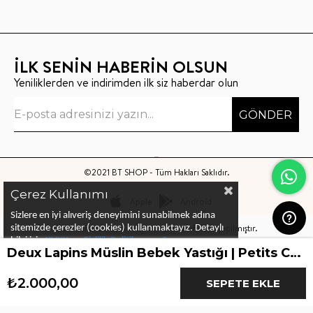
İLK SENİN HABERİN OLSUN
Yeniliklerden ve indirimden ilk siz haberdar olun
GÖNDER
©2021 BT SHOP - Tüm Hakları Saklıdır.
Çerez Kullanımı
Apple
Android
Sizlere en iyi alıveriş deneyimini sunabilmek adına
Bu sitenin kurulumu
Keyo Digital
tarafından yapılmıştır.
sitemizde çerezler (cookies) kullanmaktayız.
Detaylı
bilgi için
KVKK ve Gizlilik Politikası
ve
Çerez
Deux Lapins Müslin Bebek Yastığı | Petits Caneton
Politika
ları
nı
inceleyebilirsiniz
₺2.000,00