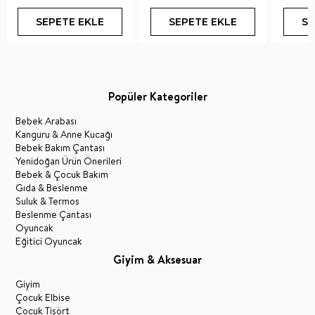
SEPETE EKLE
SEPETE EKLE
SE
Popüler Kategoriler
Bebek Arabası
Kanguru & Anne Kucağı
Bebek Bakım Çantası
Yenidoğan Ürün Önerileri
Bebek & Çocuk Bakım
Gıda & Beslenme
Suluk & Termos
Beslenme Çantası
Oyuncak
Eğitici Oyuncak
Giyim & Aksesuar
Giyim
Çocuk Elbise
Çocuk Tişört