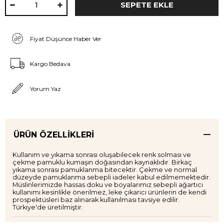
Fiyat Düşünce Haber Ver
Kargo Bedava
Yorum Yaz
ÜRÜN ÖZELLIKLERI
Kullanım ve yıkama sonrası oluşabilecek renk solması ve
çekme pamuklu kumaşın doğasından kaynaklıdır. Birkaç
yıkama sonrası pamuklanma bitecektir. Çekme ve normal
düzeyde pamuklanma sebepli iadeler kabul edilmemektedir.
Müslinlerimizde hassas doku ve boyalarımız sebepli ağartıcı
kullanımı kesinlikle önerilmez, leke çıkarıcı ürünlerin de kendi
prospektüsleri baz alınarak kullanılması tavsiye edilir.
Türkiye'de üretilmiştir.