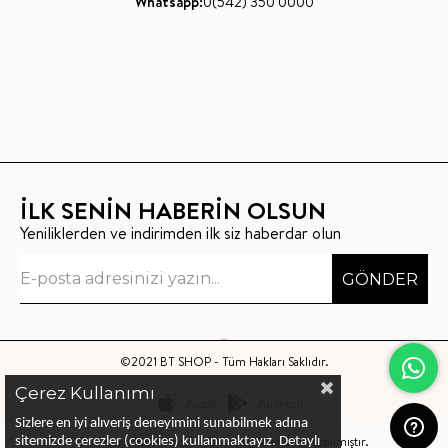
Whatsapp:
0(542) 350 0000
İLK SENİN HABERİN OLSUN
Yeniliklerden ve indirimden ilk siz haberdar olun
GÖNDER
©2021 BT SHOP - Tüm Hakları Saklıdır.
Çerez Kullanımı
Apple
Android
Sizlere en iyi alıveriş deneyimini sunabilmek adına
Bu sitenin kurulumu
Keyo Digital
tarafından yapılmıştır.
sitemizde çerezler (cookies) kullanmaktayız.
Detaylı