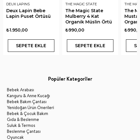
DEUX LAPINS
THE MAGIC STATE
THE MAG
Deux Lapin Bebe
The Magic State
The Ma
Lapin Puset Örtüsü
Mulberry 4 Kat
Mustar
Organik Müslin Örtü
Organi
₺1.950,00
₺990,00
₺990,
SEPETE EKLE
SEPETE EKLE
SE
Popüler Kategoriler
Bebek Arabası
Kanguru & Anne Kucağı
Bebek Bakım Çantası
Yenidoğan Ürün Önerileri
Bebek & Çocuk Bakım
Gıda & Beslenme
Suluk & Termos
Beslenme Çantası
Oyuncak