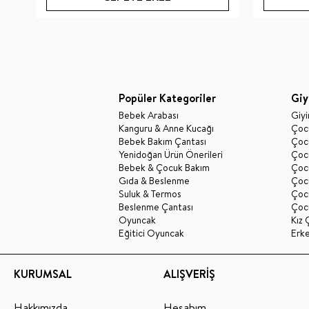
Popüler Kategoriler
Giy
Bebek Arabası
Giy
Kanguru & Anne Kucağı
Çocu
Bebek Bakım Çantası
Çocu
Yenidoğan Ürün Önerileri
Çoc
Bebek & Çocuk Bakım
Çoc
Gıda & Beslenme
Çocu
Suluk & Termos
Çoc
Beslenme Çantası
Çoc
Oyuncak
Kız 
Eğitici Oyuncak
Erk
KURUMSAL
ALIŞVERİŞ
Hakkımızda
Hesabım