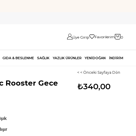
Favorilerim
Üye Girişi
0
GIDA & BESLENME
SAĞLIK
YAZLIK ÜRÜNLER
YENİDOĞAN
İNDİRİM
< < Önceki Sayfaya Dön
c Rooster Gece
₺340,00
şık
ışır