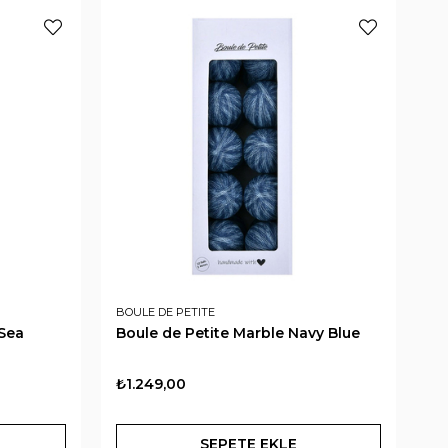
BOULE DE PETITE
BO
 Sea
Boule de Petite Marble Navy Blue
Bo
₺1.249,00
₺1
SEPETE EKLE