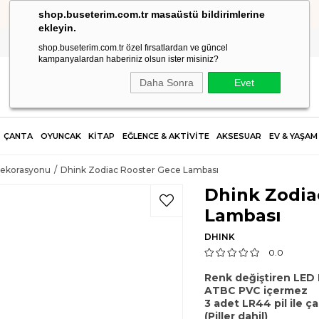
shop.buseterim.com.tr masaüstü bildirimlerine
HIZLI KARGO
ekleyin.
shop.buseterim.com.tr özel fırsatlardan ve güncel
kampanyalardan haberiniz olsun ister misiniz?
Daha Sonra
Evet
ÇANTA
OYUNCAK
KİTAP
EĞLENCE & AKTİVİTE
AKSESUAR
EV & YAŞAM
Dekorasyonu
Dhink Zodiac Rooster Gece Lambası
Dhink Zodia
Lambası
DHINK
0.0
Renk değiştiren LED I
ATBC PVC içermez
3 adet LR44 pil ile çal
(Piller dahil)