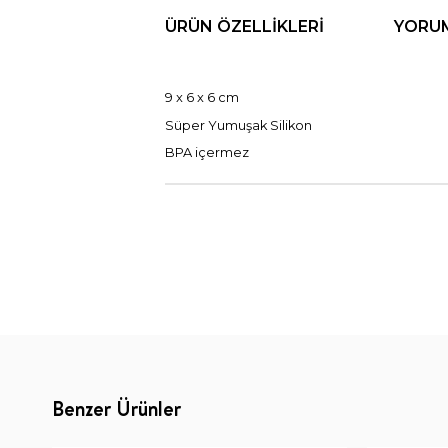
ÜRÜN ÖZELLIKLERI
YORU
9 x 6 x 6 cm
Süper Yumuşak Silikon
BPA içermez
Benzer Ürünler