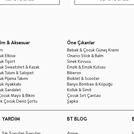
im & Aksesuar
Öne Çıkanlar
im
Bebek & Çocuk Güneş Kremi
k Elbise
Onarıcı Stick & Balm
k Tişört
Sinek Kovucu
uk Sweatshirt & Kazak
Emzik & Emzik Kutusu
uk Tulum & Salopet
Biberon
k Pijama Takımı
Bisiklet & Scooter
uk Ayakkabı
Banyo Bombası & Köpüğü
uk Sandalet
Kolluk & Simit
Çocuk Mayo & Bikini
Çocuk Sırt Çantası
ek Çocuk Deniz Şortu
Şapka
YARDIM
BT BLOG
Sık Sorulan Sorular
Anne